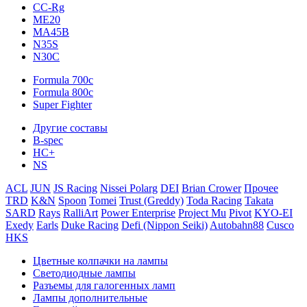
CC-Rg
ME20
MA45B
N35S
N30C
Formula 700c
Formula 800c
Super Fighter
Другие составы
B-spec
HC+
NS
ACL
JUN
JS Racing
Nissei Polarg
DEI
Brian Crower
Прочее
TRD
K&N
Spoon
Tomei
Trust (Greddy)
Toda Racing
Takata
SARD
Rays
RalliArt
Power Enterprise
Project Mu
Pivot
KYO-EI
Exedy
Earls
Duke Racing
Defi (Nippon Seiki)
Autobahn88
Cusco
HKS
Цветные колпачки на лампы
Светодиодные лампы
Разъемы для галогенных ламп
Лампы дополнительные