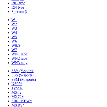
R01 type
RN type
Specom-β
W1
W2
W3
W4
W5
W6
W6.5
W7
WN1 race
WN2 race
WN3 rally
SSY (Y-sports)
SSS (S-sports)
SSM (M-sports)
NS97*
Type R
MX72
MX72+
SR01 NEW*
MXRS*