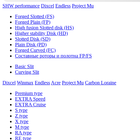
SHW performance
Dixcel
Endless
Project Mu
Forged Slotted (FS)
Forged Plain (FP)
High fusion Slotted disk (HS)
Higher stability Disk (HD)
Slotted Disk (SD)
Plain Disk (PD)
Forged Curved (FC)
Составные роторы и полотна FP/FS
Basic Slit
Curving Slit
Dixcel
Winmax
Endless
Acre
Project Mu
Carbon Loraine
Premium type
EXTRA Speed
EXTRA Cruise
S type
Z type
X type
M type
RA type
RE type