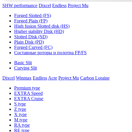
SHW performance
Dixcel
Endless
Project Mu
Forged Slotted (FS)
Forged Plain (FP)
High fusion Slotted disk (HS)
Higher stability Disk (HD)
Slotted Disk (SD)
Plain Disk (PD)
Forged Curved (FC)
Составные роторы и полотна FP/FS
Basic Slit
Curving Slit
Dixcel
Winmax
Endless
Acre
Project Mu
Carbon Loraine
Premium type
EXTRA Speed
EXTRA Cruise
S type
Z type
X type
M type
RA type
RE type