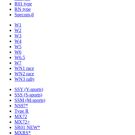
R01 type
RN type
Specom-β
W1
W2
W3
W4
W5
W6
W6.5
W7
WN1 race
WN2 race
WN3 rally
SSY (Y-sports)
SSS (S-sports)
SSM (M-sports)
NS97*
Type R
MX72
MX72+
SR01 NEW*
MXRS*