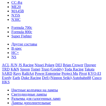
CC-Rg
ME20
MA45B
N35S
N30C
Formula 700c
Formula 800c
Super Fighter
Другие составы
B-spec
HC+
NS
ACL
JUN
JS Racing
Nissei Polarg
DEI
Brian Crower
Прочее
TRD
K&N
Spoon
Tomei
Trust (Greddy)
Toda Racing
Takata
SARD
Rays
RalliArt
Power Enterprise
Project Mu
Pivot
KYO-EI
Exedy
Earls
Duke Racing
Defi (Nippon Seiki)
Autobahn88
Cusco
HKS
Цветные колпачки на лампы
Светодиодные лампы
Разъемы для галогенных ламп
Лампы дополнительные