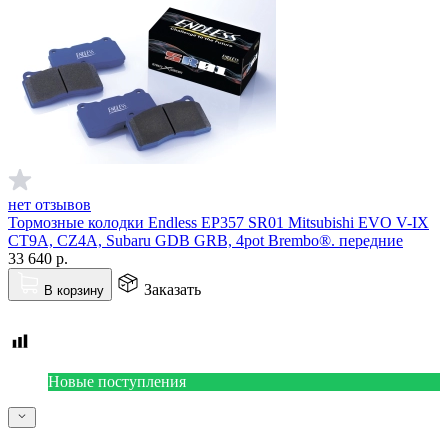
нет отзывов
Тормозные колодки Endless EP357 SR01 Mitsubishi EVO V-IX
CT9A, CZ4A, Subaru GDB GRB, 4pot Brembo®. передние
33 640
р.
Заказать
В корзину
Новые поступления