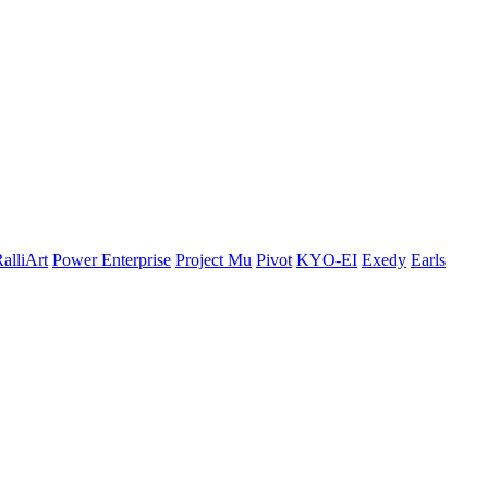
alliArt
Power Enterprise
Project Mu
Pivot
KYO-EI
Exedy
Earls