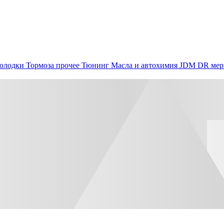
олодки
Тормоза прочее
Тюнинг
Масла и автохимия
JDM
DR мер