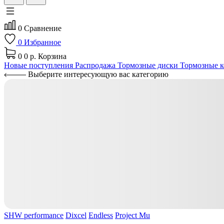
0
Сравнение
0
Избранное
0
0 р.
Корзина
Новые поступления
Распродажа
Тормозные диски
Тормозные к
Выберите интересующую вас категорию
SHW performance
Dixcel
Endless
Project Mu