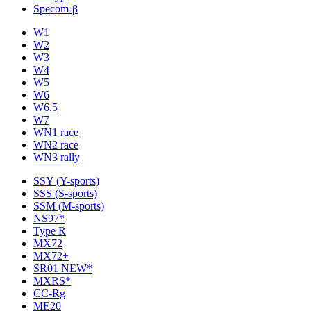
Specom-β
W1
W2
W3
W4
W5
W6
W6.5
W7
WN1 race
WN2 race
WN3 rally
SSY (Y-sports)
SSS (S-sports)
SSM (M-sports)
NS97*
Type R
MX72
MX72+
SR01 NEW*
MXRS*
CC-Rg
ME20