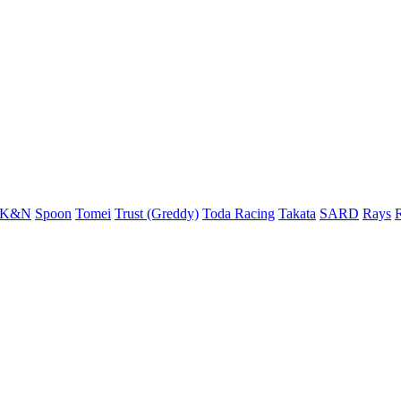
K&N
Spoon
Tomei
Trust (Greddy)
Toda Racing
Takata
SARD
Rays
R