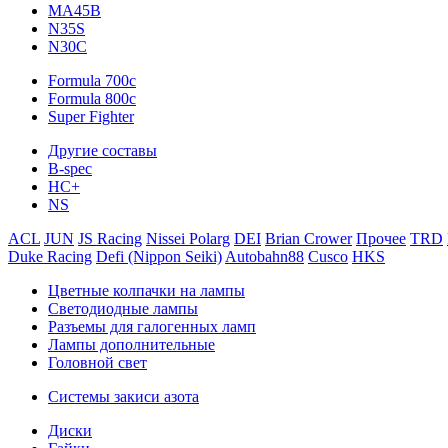
MA45B
N35S
N30C
Formula 700c
Formula 800c
Super Fighter
Другие составы
B-spec
HC+
NS
ACL
JUN
JS Racing
Nissei Polarg
DEI
Brian Crower
Прочее
TRD
Duke Racing
Defi (Nippon Seiki)
Autobahn88
Cusco
HKS
Цветные колпачки на лампы
Светодиодные лампы
Разъемы для галогенных ламп
Лампы дополнительные
Головной свет
Системы закиси азота
Диски