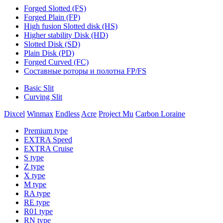
Forged Slotted (FS)
Forged Plain (FP)
High fusion Slotted disk (HS)
Higher stability Disk (HD)
Slotted Disk (SD)
Plain Disk (PD)
Forged Curved (FC)
Составные роторы и полотна FP/FS
Basic Slit
Curving Slit
Dixcel
Winmax
Endless
Acre
Project Mu
Carbon Loraine
Premium type
EXTRA Speed
EXTRA Cruise
S type
Z type
X type
M type
RA type
RE type
R01 type
RN type