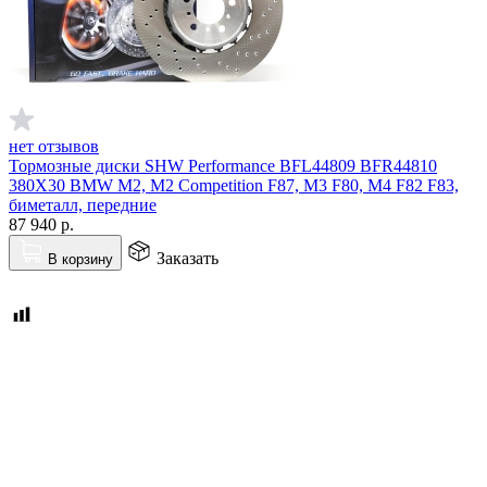
нет отзывов
Тормозные диски SHW Performance BFL44809 BFR44810
380X30 BMW M2, M2 Competition F87, M3 F80, M4 F82 F83,
биметалл, передние
87 940
р.
Заказать
В корзину