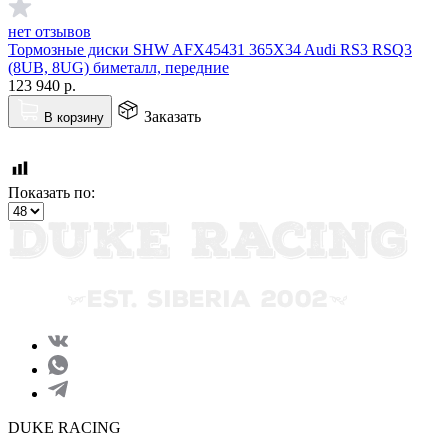
нет отзывов
Тормозные диски SHW AFX45431 365X34 Audi RS3 RSQ3
(8UB, 8UG) биметалл, передние
123 940
р.
Заказать
В корзину
Показать по:
DUKE RACING