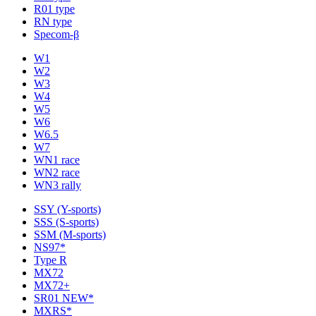
R01 type
RN type
Specom-β
W1
W2
W3
W4
W5
W6
W6.5
W7
WN1 race
WN2 race
WN3 rally
SSY (Y-sports)
SSS (S-sports)
SSM (M-sports)
NS97*
Type R
MX72
MX72+
SR01 NEW*
MXRS*