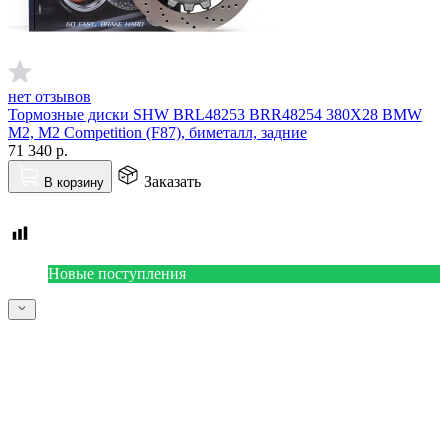
нет отзывов
Тормозные диски SHW BRL48253 BRR48254 380X28 BMW
M2, M2 Competition (F87), биметалл, задние
71 340
р.
Заказать
В корзину
Новые поступления