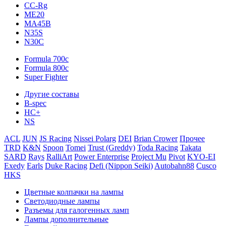
CC-Rg
ME20
MA45B
N35S
N30C
Formula 700c
Formula 800c
Super Fighter
Другие составы
B-spec
HC+
NS
ACL
JUN
JS Racing
Nissei Polarg
DEI
Brian Crower
Прочее
TRD
K&N
Spoon
Tomei
Trust (Greddy)
Toda Racing
Takata
SARD
Rays
RalliArt
Power Enterprise
Project Mu
Pivot
KYO-EI
Exedy
Earls
Duke Racing
Defi (Nippon Seiki)
Autobahn88
Cusco
HKS
Цветные колпачки на лампы
Светодиодные лампы
Разъемы для галогенных ламп
Лампы дополнительные