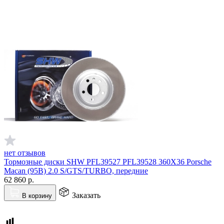
нет отзывов
Тормозные диски SHW PFL39527 PFL39528 360X36 Porsche
Macan (95B) 2.0 S/GTS/TURBO, передние
62 860
р.
Заказать
В корзину