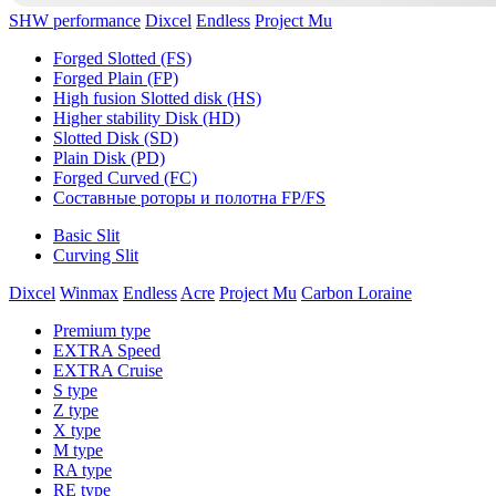
SHW performance
Dixcel
Endless
Project Mu
Forged Slotted (FS)
Forged Plain (FP)
High fusion Slotted disk (HS)
Higher stability Disk (HD)
Slotted Disk (SD)
Plain Disk (PD)
Forged Curved (FC)
Составные роторы и полотна FP/FS
Basic Slit
Curving Slit
Dixcel
Winmax
Endless
Acre
Project Mu
Carbon Loraine
Premium type
EXTRA Speed
EXTRA Cruise
S type
Z type
X type
M type
RA type
RE type