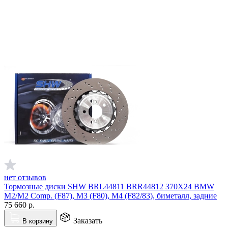
нет отзывов
Тормозные диски SHW BRL44811 BRR44812 370X24 BMW
M2/M2 Comp. (F87), M3 (F80), M4 (F82/83), биметалл, задние
75 660
р.
Заказать
В корзину