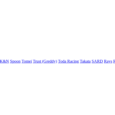
K&N
Spoon
Tomei
Trust (Greddy)
Toda Racing
Takata
SARD
Rays
R