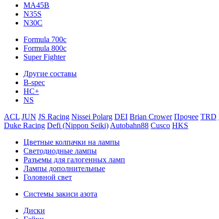
MA45B
N35S
N30C
Formula 700c
Formula 800c
Super Fighter
Другие составы
B-spec
HC+
NS
ACL
JUN
JS Racing
Nissei Polarg
DEI
Brian Crower
Прочее
TRD
Duke Racing
Defi (Nippon Seiki)
Autobahn88
Cusco
HKS
Цветные колпачки на лампы
Светодиодные лампы
Разъемы для галогенных ламп
Лампы дополнительные
Головной свет
Системы закиси азота
Диски