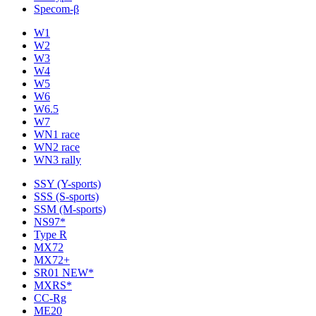
Specom-β
W1
W2
W3
W4
W5
W6
W6.5
W7
WN1 race
WN2 race
WN3 rally
SSY (Y-sports)
SSS (S-sports)
SSM (M-sports)
NS97*
Type R
MX72
MX72+
SR01 NEW*
MXRS*
CC-Rg
ME20