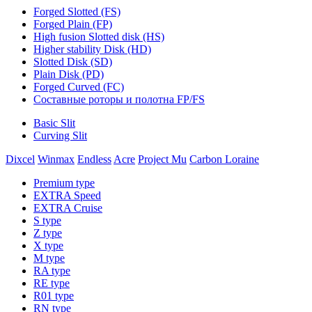
Forged Slotted (FS)
Forged Plain (FP)
High fusion Slotted disk (HS)
Higher stability Disk (HD)
Slotted Disk (SD)
Plain Disk (PD)
Forged Curved (FC)
Составные роторы и полотна FP/FS
Basic Slit
Curving Slit
Dixcel
Winmax
Endless
Acre
Project Mu
Carbon Loraine
Premium type
EXTRA Speed
EXTRA Cruise
S type
Z type
X type
M type
RA type
RE type
R01 type
RN type