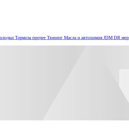
олодки
Тормоза прочее
Тюнинг
Масла и автохимия
JDM
DR мер