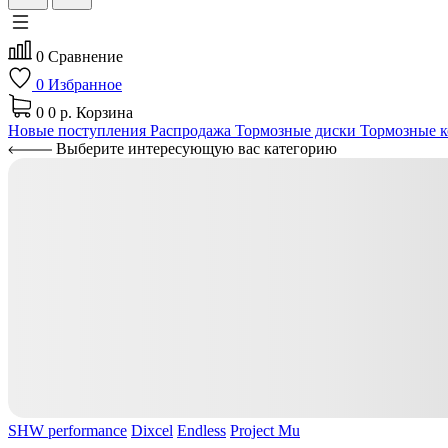
0
Сравнение
0
Избранное
0
0 р.
Корзина
Новые поступления
Распродажа
Тормозные диски
Тормозные к
Выберите интересующую вас категорию
SHW performance
Dixcel
Endless
Project Mu