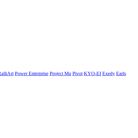
alliArt
Power Enterprise
Project Mu
Pivot
KYO-EI
Exedy
Earls