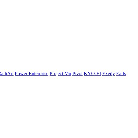
alliArt
Power Enterprise
Project Mu
Pivot
KYO-EI
Exedy
Earls