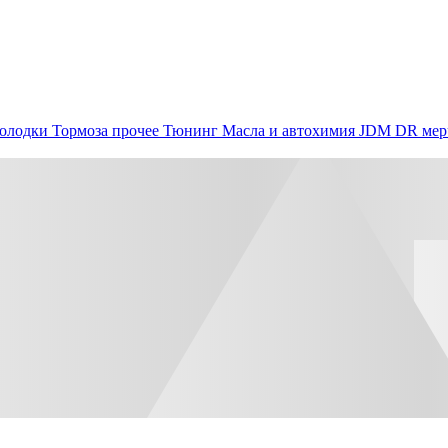
олодки
Тормоза прочее
Тюнинг
Масла и автохимия
JDM
DR мер