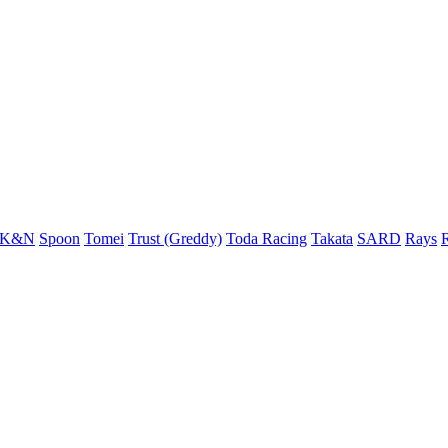
K&N
Spoon
Tomei
Trust (Greddy)
Toda Racing
Takata
SARD
Rays
R