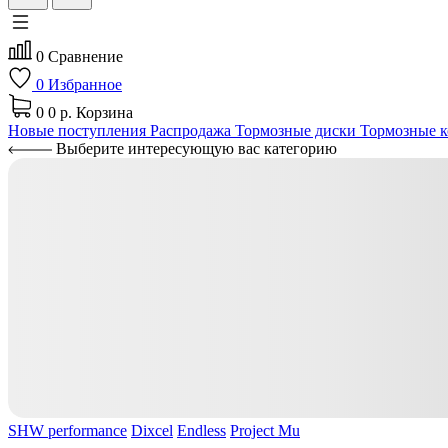
0
Сравнение
0
Избранное
0
0 р.
Корзина
Новые поступления
Распродажа
Тормозные диски
Тормозные к
Выберите интересующую вас категорию
SHW performance
Dixcel
Endless
Project Mu