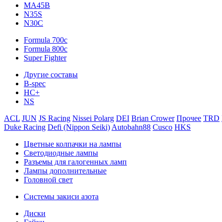
MA45B
N35S
N30C
Formula 700c
Formula 800c
Super Fighter
Другие составы
B-spec
HC+
NS
ACL
JUN
JS Racing
Nissei Polarg
DEI
Brian Crower
Прочее
TRD
Duke Racing
Defi (Nippon Seiki)
Autobahn88
Cusco
HKS
Цветные колпачки на лампы
Светодиодные лампы
Разъемы для галогенных ламп
Лампы дополнительные
Головной свет
Системы закиси азота
Диски