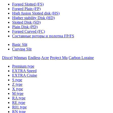
Forged Slotted (FS)
Forged Plain (FP)
High fusion Slotted disk (HS)
Higher stability Disk (HD)
Slotted Disk (SD)
Plain Disk (PD)
Forged Curved (FC)
Составные роторы и полотна FP/FS
Basic Slit
Curving Slit
Dixcel
Winmax
Endless
Acre
Project Mu
Carbon Loraine
Premium type
EXTRA Speed
EXTRA Cruise
S type
Z type
X type
M type
RA type
RE type
R01 type
RN type