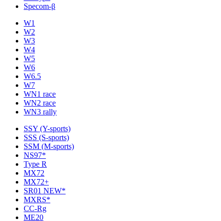
Specom-β
W1
W2
W3
W4
W5
W6
W6.5
W7
WN1 race
WN2 race
WN3 rally
SSY (Y-sports)
SSS (S-sports)
SSM (M-sports)
NS97*
Type R
MX72
MX72+
SR01 NEW*
MXRS*
CC-Rg
ME20