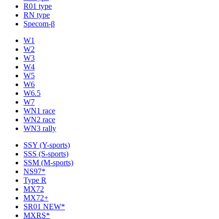
R01 type
RN type
Specom-β
W1
W2
W3
W4
W5
W6
W6.5
W7
WN1 race
WN2 race
WN3 rally
SSY (Y-sports)
SSS (S-sports)
SSM (M-sports)
NS97*
Type R
MX72
MX72+
SR01 NEW*
MXRS*