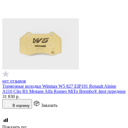
нет отзывов
Тормозные колодки Winmax W5 827 EIP191 Renault Alpine
A110 Clio RS Megane Alfa Romeo MiTo Brembo® 4pot передние
31 830
р.
Заказать
В корзину
Показать по: