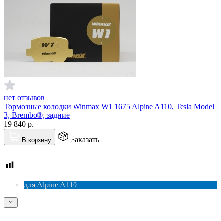
нет отзывов
Тормозные колодки Winmax W1 1675 Alpine A110, Tesla Model
3, Brembo®, задние
19 840
р.
Заказать
В корзину
для Alpine A110