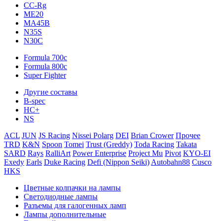
CC-Rg
ME20
MA45B
N35S
N30C
Formula 700c
Formula 800c
Super Fighter
Другие составы
B-spec
HC+
NS
ACL
JUN
JS Racing
Nissei Polarg
DEI
Brian Crower
Прочее
TRD
K&N
Spoon
Tomei
Trust (Greddy)
Toda Racing
Takata
SARD
Rays
RalliArt
Power Enterprise
Project Mu
Pivot
KYO-EI
Exedy
Earls
Duke Racing
Defi (Nippon Seiki)
Autobahn88
Cusco
HKS
Цветные колпачки на лампы
Светодиодные лампы
Разъемы для галогенных ламп
Лампы дополнительные