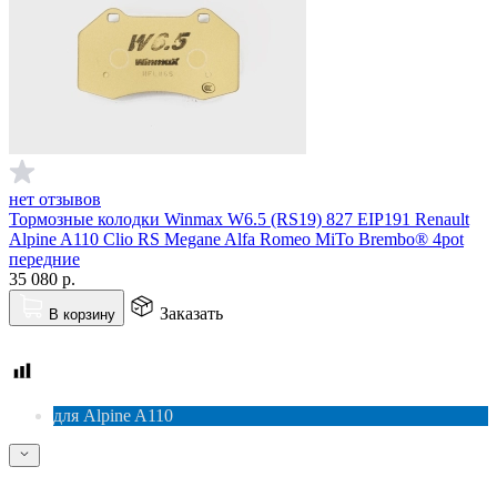
нет отзывов
Тормозные колодки Winmax W6.5 (RS19) 827 EIP191 Renault
Alpine A110 Clio RS Megane Alfa Romeo MiTo Brembo® 4pot
передние
35 080
р.
Заказать
В корзину
для Alpine A110