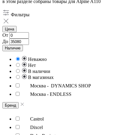
в этом разделе собраны товары для Alpine A110
Фильтры
Цена
От
До
Наличие
Неважно
Нет
В наличии
В магазинах
Москва - DYNAMICS SHOP
Москва - ENDLESS
Бренд
Castrol
Dixcel