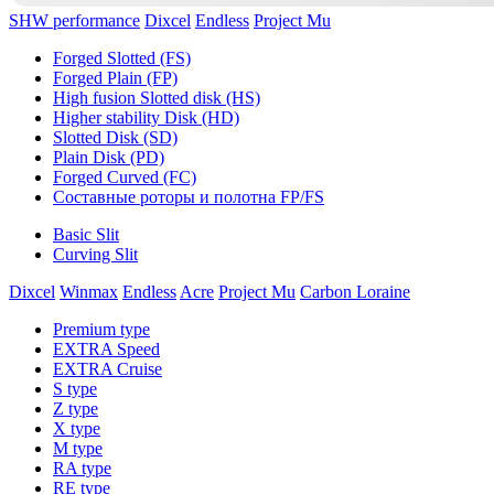
SHW performance
Dixcel
Endless
Project Mu
Forged Slotted (FS)
Forged Plain (FP)
High fusion Slotted disk (HS)
Higher stability Disk (HD)
Slotted Disk (SD)
Plain Disk (PD)
Forged Curved (FC)
Составные роторы и полотна FP/FS
Basic Slit
Curving Slit
Dixcel
Winmax
Endless
Acre
Project Mu
Carbon Loraine
Premium type
EXTRA Speed
EXTRA Cruise
S type
Z type
X type
M type
RA type
RE type