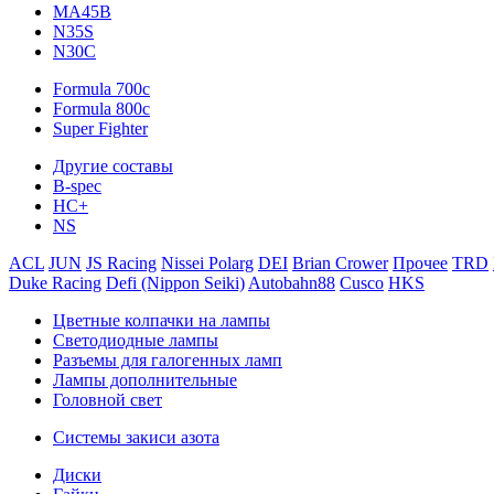
MA45B
N35S
N30C
Formula 700c
Formula 800c
Super Fighter
Другие составы
B-spec
HC+
NS
ACL
JUN
JS Racing
Nissei Polarg
DEI
Brian Crower
Прочее
TRD
Duke Racing
Defi (Nippon Seiki)
Autobahn88
Cusco
HKS
Цветные колпачки на лампы
Светодиодные лампы
Разъемы для галогенных ламп
Лампы дополнительные
Головной свет
Системы закиси азота
Диски