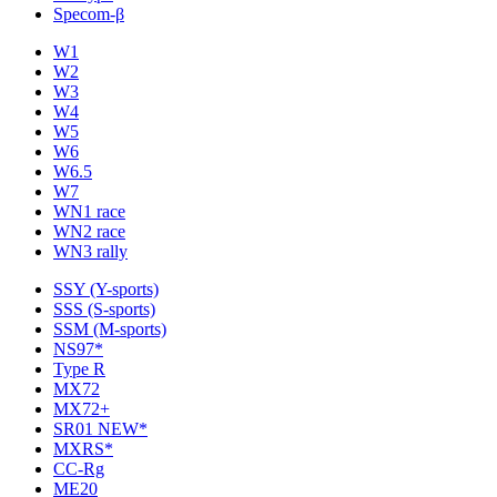
Specom-β
W1
W2
W3
W4
W5
W6
W6.5
W7
WN1 race
WN2 race
WN3 rally
SSY (Y-sports)
SSS (S-sports)
SSM (M-sports)
NS97*
Type R
MX72
MX72+
SR01 NEW*
MXRS*
CC-Rg
ME20