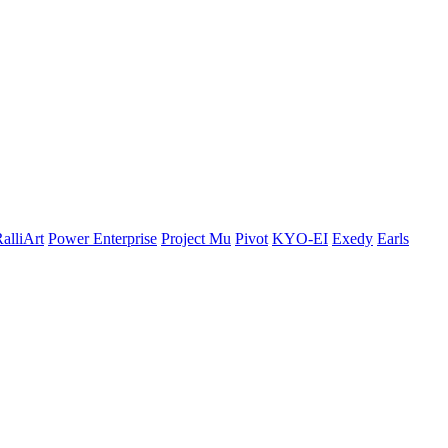
alliArt
Power Enterprise
Project Mu
Pivot
KYO-EI
Exedy
Earls