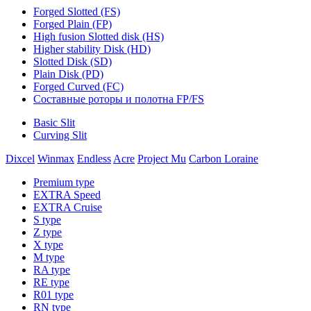
Forged Slotted (FS)
Forged Plain (FP)
High fusion Slotted disk (HS)
Higher stability Disk (HD)
Slotted Disk (SD)
Plain Disk (PD)
Forged Curved (FC)
Составные роторы и полотна FP/FS
Basic Slit
Curving Slit
Dixcel
Winmax
Endless
Acre
Project Mu
Carbon Loraine
Premium type
EXTRA Speed
EXTRA Cruise
S type
Z type
X type
M type
RA type
RE type
R01 type
RN type