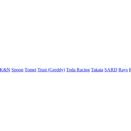
K&N
Spoon
Tomei
Trust (Greddy)
Toda Racing
Takata
SARD
Rays
R