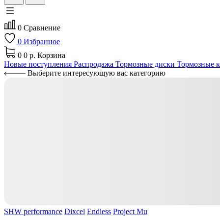
0
Сравнение
0
Избранное
0
0 р.
Корзина
Новые поступления
Распродажа
Тормозные диски
Тормозные к
Выберите интересующую вас категорию
SHW performance
Dixcel
Endless
Project Mu