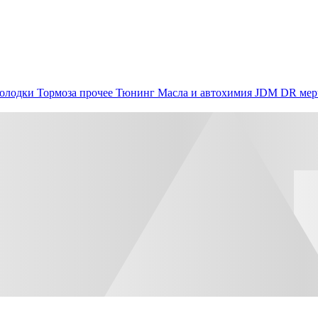
олодки
Тормоза прочее
Тюнинг
Масла и автохимия
JDM
DR мер