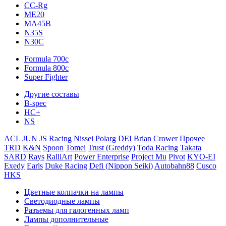
CC-Rg
ME20
MA45B
N35S
N30C
Formula 700c
Formula 800c
Super Fighter
Другие составы
B-spec
HC+
NS
ACL
JUN
JS Racing
Nissei Polarg
DEI
Brian Crower
Прочее
TRD
K&N
Spoon
Tomei
Trust (Greddy)
Toda Racing
Takata
SARD
Rays
RalliArt
Power Enterprise
Project Mu
Pivot
KYO-EI
Exedy
Earls
Duke Racing
Defi (Nippon Seiki)
Autobahn88
Cusco
HKS
Цветные колпачки на лампы
Светодиодные лампы
Разъемы для галогенных ламп
Лампы дополнительные