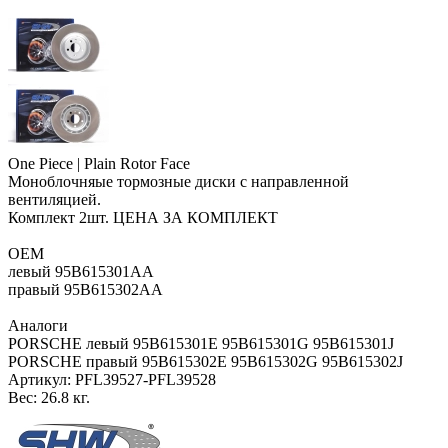
One Piece | Plain Rotor Face
Моноблочняые тормозные диски с направленной
вентиляцией.
Комплект 2шт. ЦЕНА ЗА КОМПЛЕКТ
OEM
левый 95B615301AA
правый 95B615302AA
Аналоги
PORSCHE левый 95B615301E 95B615301G 95B615301J
PORSCHE правый 95B615302E 95B615302G 95B615302J
Артикул:
PFL39527-PFL39528
Вес:
26.8 кг.