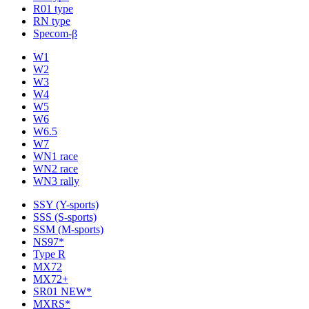
R01 type
RN type
Specom-β
W1
W2
W3
W4
W5
W6
W6.5
W7
WN1 race
WN2 race
WN3 rally
SSY (Y-sports)
SSS (S-sports)
SSM (M-sports)
NS97*
Type R
MX72
MX72+
SR01 NEW*
MXRS*