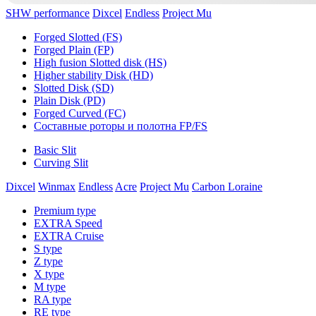
SHW performance
Dixcel
Endless
Project Mu
Forged Slotted (FS)
Forged Plain (FP)
High fusion Slotted disk (HS)
Higher stability Disk (HD)
Slotted Disk (SD)
Plain Disk (PD)
Forged Curved (FC)
Составные роторы и полотна FP/FS
Basic Slit
Curving Slit
Dixcel
Winmax
Endless
Acre
Project Mu
Carbon Loraine
Premium type
EXTRA Speed
EXTRA Cruise
S type
Z type
X type
M type
RA type
RE type