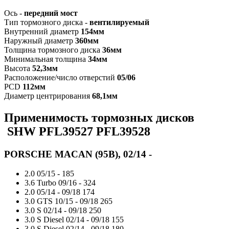
Ось -
передний мост
Тип тормозного диска -
вентилируемый
Внутренний диаметр
154мм
Наружный диаметр
360мм
Толщина тормозного диска
36мм
Минимальная толщина
34мм
Высота
52,3мм
Расположение/число отверстий
05/06
PCD
112мм
Диаметр центрирования
68,1мм
Применимость тормозных дисков
SHW PFL39527 PFL39528
PORSCHE MACAN (95B), 02/14 -
2.0
05/15 -
185
3.6 Turbo
09/16 -
324
2.0
05/14 - 09/18
174
3.0 GTS
10/15 - 09/18
265
3.0 S
02/14 - 09/18
250
3.0 S Diesel
02/14 - 09/18
155
3.0 S Diesel
02/14 - 09/18
180