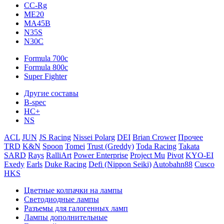
CC-Rg
ME20
MA45B
N35S
N30C
Formula 700c
Formula 800c
Super Fighter
Другие составы
B-spec
HC+
NS
ACL
JUN
JS Racing
Nissei Polarg
DEI
Brian Crower
Прочее
TRD
K&N
Spoon
Tomei
Trust (Greddy)
Toda Racing
Takata
SARD
Rays
RalliArt
Power Enterprise
Project Mu
Pivot
KYO-EI
Exedy
Earls
Duke Racing
Defi (Nippon Seiki)
Autobahn88
Cusco
HKS
Цветные колпачки на лампы
Светодиодные лампы
Разъемы для галогенных ламп
Лампы дополнительные