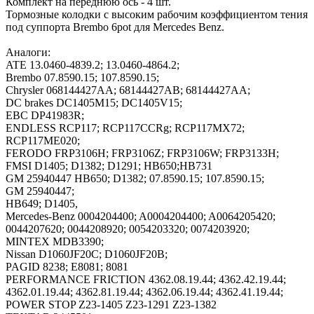
Комплект на переднюю ось - 4 шт.
Тормозные колодки с высоким рабочим коэффициентом тения
под суппорта Brembo 6pot для Mercedes Benz.
Аналоги:
ATE 13.0460-4839.2; 13.0460-4864.2;
Brembo 07.8590.15; 107.8590.15;
Chrysler 068144427AA; 68144427AB; 68144427AA;
DC brakes DC1405M15; DC1405V15;
EBC DP41983R;
ENDLESS RCP117; RCP117CCRg; RCP117MX72;
RCP117ME020;
FERODO FRP3106H; FRP3106Z; FRP3106W; FRP3133H;
FMSI D1405; D1382; D1291; HB650;HB731
GM 25940447 HB650; D1382; 07.8590.15; 107.8590.15;
GM 25940447;
HB649; D1405,
Mercedes-Benz 0004204400; A0004204400; A0064205420;
0044207620; 0044208920; 0054203320; 0074203920;
MINTEX MDB3390;
Nissan D1060JF20C; D1060JF20B;
PAGID 8238; E8081; 8081
PERFORMANCE FRICTION 4362.08.19.44; 4362.42.19.44;
4362.01.19.44; 4362.81.19.44; 4362.06.19.44; 4362.41.19.44;
POWER STOP Z23-1405 Z23-1291 Z23-1382