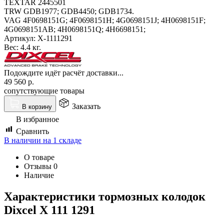
TEXTAR 2445501
TRW GDB1977; GDB4450; GDB1734.
VAG 4F0698151G; 4F0698151H; 4G0698151J; 4H0698151F;
4G0698151AB; 4H0698151Q; 4H6698151;
Артикул:
X-1111291
Вес:
4.4 кг.
Подождите идёт расчёт доставки...
49 560
р.
сопутствующие товары
Заказать
В корзину
В избранное
Сравнить
В наличии на 1 складе
О товаре
Отзывы
0
Наличие
Характеристики т
ормозных колодок
Dixcel X 111 1291