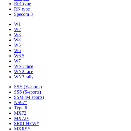
R01 type
RN type
Specom-β
W1
W2
W3
W4
W5
W6
W6.5
W7
WN1 race
WN2 race
WN3 rally
SSY (Y-sports)
SSS (S-sports)
SSM (M-sports)
NS97*
Type R
MX72
MX72+
SR01 NEW*
MXRS*