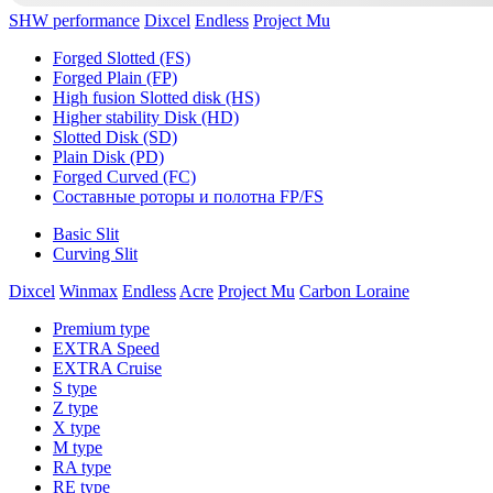
SHW performance
Dixcel
Endless
Project Mu
Forged Slotted (FS)
Forged Plain (FP)
High fusion Slotted disk (HS)
Higher stability Disk (HD)
Slotted Disk (SD)
Plain Disk (PD)
Forged Curved (FC)
Составные роторы и полотна FP/FS
Basic Slit
Curving Slit
Dixcel
Winmax
Endless
Acre
Project Mu
Carbon Loraine
Premium type
EXTRA Speed
EXTRA Cruise
S type
Z type
X type
M type
RA type
RE type