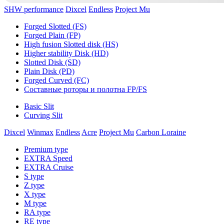
SHW performance
Dixcel
Endless
Project Mu
Forged Slotted (FS)
Forged Plain (FP)
High fusion Slotted disk (HS)
Higher stability Disk (HD)
Slotted Disk (SD)
Plain Disk (PD)
Forged Curved (FC)
Составные роторы и полотна FP/FS
Basic Slit
Curving Slit
Dixcel
Winmax
Endless
Acre
Project Mu
Carbon Loraine
Premium type
EXTRA Speed
EXTRA Cruise
S type
Z type
X type
M type
RA type
RE type