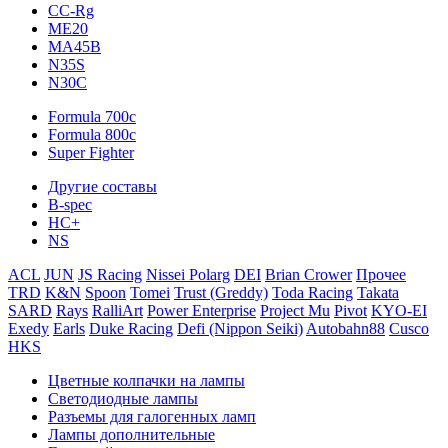
CC-Rg
ME20
MA45B
N35S
N30C
Formula 700c
Formula 800c
Super Fighter
Другие составы
B-spec
HC+
NS
ACL
JUN
JS Racing
Nissei Polarg
DEI
Brian Crower
Прочее
TRD
K&N
Spoon
Tomei
Trust (Greddy)
Toda Racing
Takata
SARD
Rays
RalliArt
Power Enterprise
Project Mu
Pivot
KYO-EI
Exedy
Earls
Duke Racing
Defi (Nippon Seiki)
Autobahn88
Cusco
HKS
Цветные колпачки на лампы
Светодиодные лампы
Разъемы для галогенных ламп
Лампы дополнительные