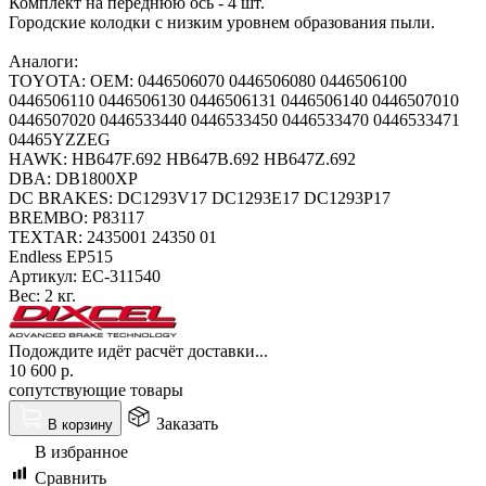
Комплект на переднюю ось - 4 шт.
Городские колодки с низким уровнем образования пыли.
Аналоги:
TOYOTA: OEM: 0446506070 0446506080 0446506100
0446506110 0446506130 0446506131 0446506140 0446507010
0446507020 0446533440 0446533450 0446533470 0446533471
04465YZZEG
HAWK: HB647F.692 HB647B.692 HB647Z.692
DBA: DB1800XP
DC BRAKES: DC1293V17 DC1293E17 DC1293P17
BREMBO: P83117
TEXTAR: 2435001 24350 01
Endless EP515
Артикул:
EC-311540
Вес:
2 кг.
Подождите идёт расчёт доставки...
10 600
р.
сопутствующие товары
Заказать
В корзину
В избранное
Сравнить