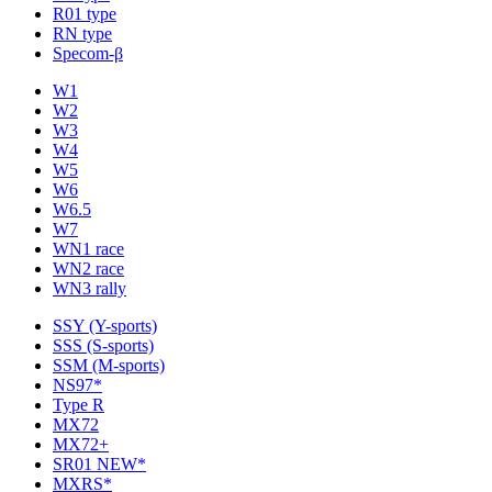
R01 type
RN type
Specom-β
W1
W2
W3
W4
W5
W6
W6.5
W7
WN1 race
WN2 race
WN3 rally
SSY (Y-sports)
SSS (S-sports)
SSM (M-sports)
NS97*
Type R
MX72
MX72+
SR01 NEW*
MXRS*