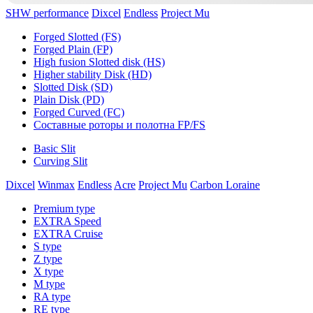
SHW performance
Dixcel
Endless
Project Mu
Forged Slotted (FS)
Forged Plain (FP)
High fusion Slotted disk (HS)
Higher stability Disk (HD)
Slotted Disk (SD)
Plain Disk (PD)
Forged Curved (FC)
Составные роторы и полотна FP/FS
Basic Slit
Curving Slit
Dixcel
Winmax
Endless
Acre
Project Mu
Carbon Loraine
Premium type
EXTRA Speed
EXTRA Cruise
S type
Z type
X type
M type
RA type
RE type