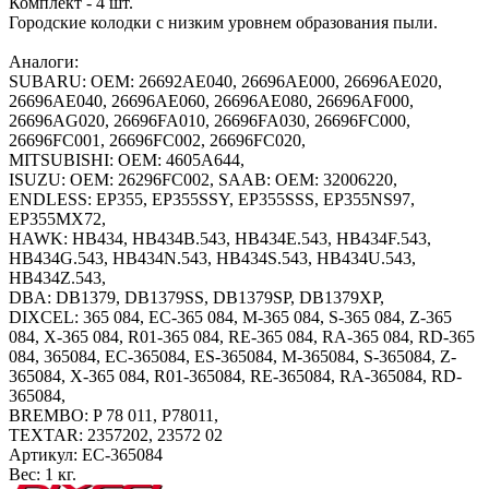
Комплект - 4 шт.
Городские колодки с низким уровнем образования пыли.
Аналоги:
SUBARU: OEM: 26692AE040, 26696AE000, 26696AE020,
26696AE040, 26696AE060, 26696AE080, 26696AF000,
26696AG020, 26696FA010, 26696FA030, 26696FC000,
26696FC001, 26696FC002, 26696FC020,
MITSUBISHI: OEM: 4605A644,
ISUZU: OEM: 26296FC002, SAAB: OEM: 32006220,
ENDLESS: EP355, EP355SSY, EP355SSS, EP355NS97,
EP355MX72,
HAWK: HB434, HB434B.543, HB434E.543, HB434F.543,
HB434G.543, HB434N.543, HB434S.543, HB434U.543,
HB434Z.543,
DBA: DB1379, DB1379SS, DB1379SP, DB1379XP,
DIXCEL: 365 084, EC-365 084, M-365 084, S-365 084, Z-365
084, X-365 084, R01-365 084, RE-365 084, RA-365 084, RD-365
084, 365084, EC-365084, ES-365084, M-365084, S-365084, Z-
365084, X-365 084, R01-365084, RE-365084, RA-365084, RD-
365084,
BREMBO: P 78 011, P78011,
TEXTAR: 2357202, 23572 02
Артикул:
EC-365084
Вес:
1 кг.