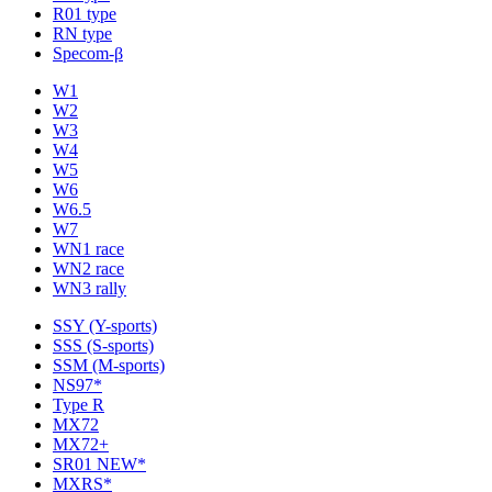
R01 type
RN type
Specom-β
W1
W2
W3
W4
W5
W6
W6.5
W7
WN1 race
WN2 race
WN3 rally
SSY (Y-sports)
SSS (S-sports)
SSM (M-sports)
NS97*
Type R
MX72
MX72+
SR01 NEW*
MXRS*