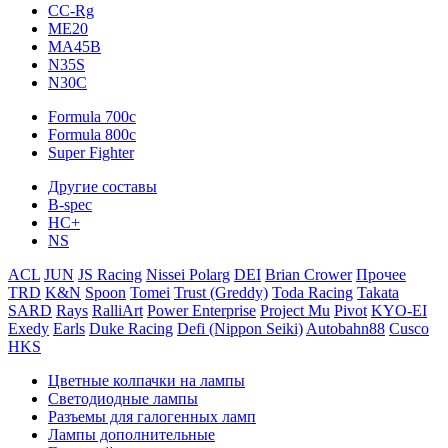
CC-Rg
ME20
MA45B
N35S
N30C
Formula 700c
Formula 800c
Super Fighter
Другие составы
B-spec
HC+
NS
ACL
JUN
JS Racing
Nissei Polarg
DEI
Brian Crower
Прочее
TRD
K&N
Spoon
Tomei
Trust (Greddy)
Toda Racing
Takata
SARD
Rays
RalliArt
Power Enterprise
Project Mu
Pivot
KYO-EI
Exedy
Earls
Duke Racing
Defi (Nippon Seiki)
Autobahn88
Cusco
HKS
Цветные колпачки на лампы
Светодиодные лампы
Разъемы для галогенных ламп
Лампы дополнительные