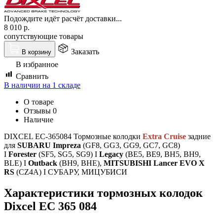
Подождите идёт расчёт доставки...
8 010
р.
сопутствующие товары
Заказать
В корзину
В избранное
Сравнить
В наличии на 1 складе
О товаре
Отзывы
0
Наличие
DIXCEL EC-365084 Тормозные колодки
Extra Cruise
задние
для
SUBARU Impreza
(GF8, GG3, GG9, GC7, GC8)
I
Forester
(SF5, SG5, SG9) I
Legacy
(BE5, BE9, BH5, BH9,
BLE) I
Outback
(BH9, BHE),
MITSUBISHI Lancer EVO X
RS
(CZ4A) I СУБАРУ, МИЦУБИСИ
Характеристики т
ормозных колодок
Dixcel EC 365 084