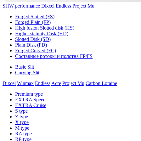
SHW performance
Dixcel
Endless
Project Mu
Forged Slotted (FS)
Forged Plain (FP)
High fusion Slotted disk (HS)
Higher stability Disk (HD)
Slotted Disk (SD)
Plain Disk (PD)
Forged Curved (FC)
Составные роторы и полотна FP/FS
Basic Slit
Curving Slit
Dixcel
Winmax
Endless
Acre
Project Mu
Carbon Loraine
Premium type
EXTRA Speed
EXTRA Cruise
S type
Z type
X type
M type
RA type
RE type