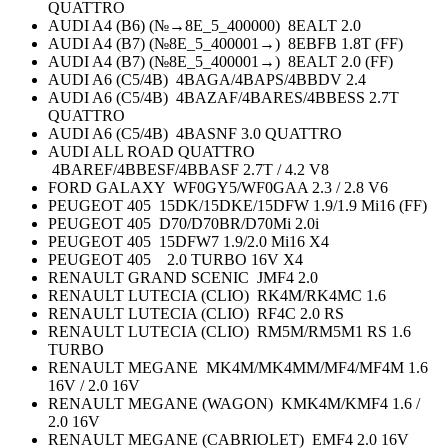
QUATTRO
AUDI A4 (B6) (№→8E_5_400000) 8EALT 2.0
AUDI A4 (B7) (№8E_5_400001→) 8EBFB 1.8T (FF)
AUDI A4 (B7) (№8E_5_400001→) 8EALT 2.0 (FF)
AUDI A6 (C5/4B) 4BAGA/4BAPS/4BBDV 2.4
AUDI A6 (C5/4B) 4BAZAF/4BARES/4BBESS 2.7T
QUATTRO
AUDI A6 (C5/4B) 4BASNF 3.0 QUATTRO
AUDI ALL ROAD QUATTRO
4BAREF/4BBESF/4BBASF 2.7T / 4.2 V8
FORD GALAXY WF0GY5/WF0GAA 2.3 / 2.8 V6
PEUGEOT 405 15DK/15DKE/15DFW 1.9/1.9 Mi16 (FF)
PEUGEOT 405 D70/D70BR/D70Mi 2.0i
PEUGEOT 405 15DFW7 1.9/2.0 Mi16 X4
PEUGEOT 405 2.0 TURBO 16V X4
RENAULT GRAND SCENIC JMF4 2.0
RENAULT LUTECIA (CLIO) RK4M/RK4MC 1.6
RENAULT LUTECIA (CLIO) RF4C 2.0 RS
RENAULT LUTECIA (CLIO) RM5M/RM5M1 RS 1.6
TURBO
RENAULT MEGANE MK4M/MK4MM/MF4/MF4M 1.6
16V / 2.0 16V
RENAULT MEGANE (WAGON) KMK4M/KMF4 1.6 /
2.0 16V
RENAULT MEGANE (CABRIOLET) EMF4 2.0 16V