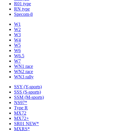
R01 type
RN type
Specom-β
W1
W2
W3
W4
W5
W6
W6.5
W7
WN1 race
WN2 race
WN3 rally
SSY (Y-sports)
SSS (S-sports)
SSM (M-sports)
NS97*
Type R
MX72
MX72+
SR01 NEW*
MXRS*