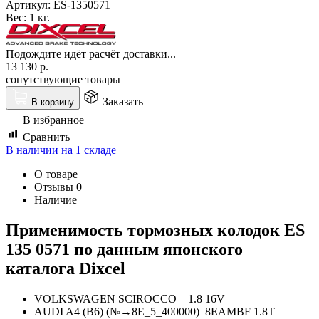
Артикул:
ES-1350571
Вес:
1 кг.
Подождите идёт расчёт доставки...
13 130
р.
сопутствующие товары
Заказать
В корзину
В избранное
Сравнить
В наличии на 1 складе
О товаре
Отзывы
0
Наличие
Применимость тормозных колодок ES
135 0571 по данным японского
каталога Dixcel
VOLKSWAGEN SCIROCCO 1.8 16V
AUDI A4 (B6) (№→8E_5_400000) 8EAMBF 1.8T