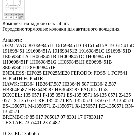
Комплект на заднюю ось - 4 шт.
Городские тормозные колодки для активного вождения.
Аналоги:
OEM: VAG: 8E0698451L 161698451D 191615415A 191615415D
191698451 191698451A 191698451B 191698451C 191698451D
1E0698451A 1H0698451B 1H0698451C 1H0698451E
1H0698451F 1H0698451G 1H0698451H 8E0698451B
8E0698451D 8E0698451E
ENDLESS: EIP025 EIP025ME20 FERODO: FDS541 FCP541
FCP541H FCP541R
HAWK: HB364 HB364F.587 HB364N.587 HB364Z.587
HB364F587 HB364N587 HB364Z587 PAGID: 1158
DIXCEL: 135 0571 P-135 0571 ES-135 0571 M-135 0571 Z-135
0571 X-135 0571 RE-135 0571 RN-135 0571 1350571 P-1350571
ES-1350571 M-1350571 Z-1350571 X-1350571 RE-1350571 RN-
1350571
BREMBO: P 85 017 P85017 07.8301.17 07830117
TEXTAR: 2355401 2355482
DIXCEL 1350565