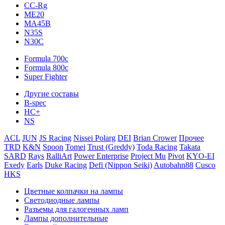
CC-Rg
ME20
MA45B
N35S
N30C
Formula 700c
Formula 800c
Super Fighter
Другие составы
B-spec
HC+
NS
ACL
JUN
JS Racing
Nissei Polarg
DEI
Brian Crower
Прочее
TRD
K&N
Spoon
Tomei
Trust (Greddy)
Toda Racing
Takata
SARD
Rays
RalliArt
Power Enterprise
Project Mu
Pivot
KYO-EI
Exedy
Earls
Duke Racing
Defi (Nippon Seiki)
Autobahn88
Cusco
HKS
Цветные колпачки на лампы
Светодиодные лампы
Разъемы для галогенных ламп
Лампы дополнительные