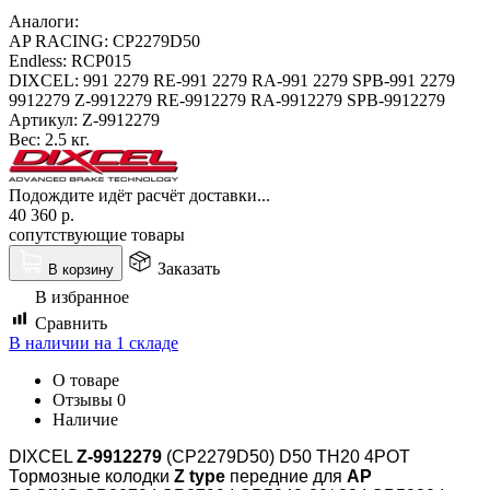
Аналоги:
AP RACING: CP2279D50
Endless: RCP015
DIXCEL: 991 2279 RE-991 2279 RA-991 2279 SPB-991 2279
9912279 Z-9912279 RE-9912279 RA-9912279 SPB-9912279
Артикул:
Z-9912279
Вес:
2.5 кг.
Подождите идёт расчёт доставки...
40 360
р.
сопутствующие товары
Заказать
В корзину
В избранное
Сравнить
В наличии на 1 складе
О товаре
Отзывы
0
Наличие
DIXCEL
Z-9912279
(CP2279D50) D50 TH20 4POT
Тормозные колодки
Z type
передние для
AP