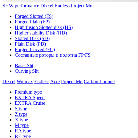
SHW performance
Dixcel
Endless
Project Mu
Forged Slotted (FS)
Forged Plain (FP)
High fusion Slotted disk (HS)
Higher stability Disk (HD)
Slotted Disk (SD)
Plain Disk (PD)
Forged Curved (FC)
Составные роторы и полотна FP/FS
Basic Slit
Curving Slit
Dixcel
Winmax
Endless
Acre
Project Mu
Carbon Loraine
Premium type
EXTRA Speed
EXTRA Cruise
S type
Z type
X type
M type
RA type
RE type