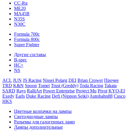
CC-Rg
ME20
MA45B
N35S
N30C
Formula 700c
Formula 800c
Super Fighter
Другие составы
B-spec
HC+
NS
ACL
JUN
JS Racing
Nissei Polarg
DEI
Brian Crower
Прочее
TRD
K&N
Spoon
Tomei
Trust (Greddy)
Toda Racing
Takata
SARD
Rays
RalliArt
Power Enterprise
Project Mu
Pivot
KYO-EI
Exedy
Earls
Duke Racing
Defi (Nippon Seiki)
Autobahn88
Cusco
HKS
Цветные колпачки на лампы
Светодиодные лампы
Разъемы для галогенных ламп
Лампы дополнительные