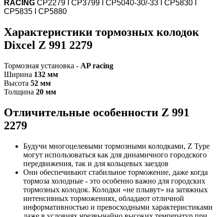
RACING
CP2279 I CP3799 I CP5040-30/-33 I CP5830 I
CP5835 I CP5880
Характеристики т
ормозных колодок
Dixcel Z 991 2279
Тормозная установка -
AP racing
Ширина
132 мм
Высота
52 мм
Толщина
20 мм
Отличительные особенности
Z 991
2279
Будучи многоцелевыми тормозными колодками, Z Type
могут использоваться как для динамичного городского
передвижения, так и для кольцевых заездов
Они обеспечивают стабильное торможение, даже когда
тормоза холодные - это особенно важно для городских
тормозных колодок. Колодки «не плывут» на затяжных
интенсивных торможениях, обладают отличной
информативностью и превосходными характеристиками
даже в условиях чрезвычайно высоких температур при