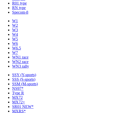
R01 type
RN type
Specom-β
W1
W2
W3
W4
W5
W6
W6.5
W7
WN1 race
WN2 race
WN3 rally
SSY (Y-sports)
SSS (S-sports)
SSM (M-sports)
NS97*
Type R
MX72
MX72+
SR01 NEW*
MXRS*