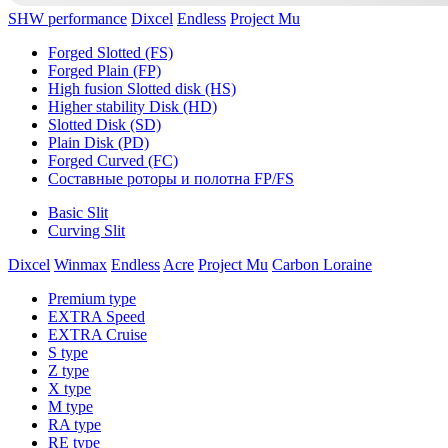
SHW performance
Dixcel
Endless
Project Mu
Forged Slotted (FS)
Forged Plain (FP)
High fusion Slotted disk (HS)
Higher stability Disk (HD)
Slotted Disk (SD)
Plain Disk (PD)
Forged Curved (FC)
Составные роторы и полотна FP/FS
Basic Slit
Curving Slit
Dixcel
Winmax
Endless
Acre
Project Mu
Carbon Loraine
Premium type
EXTRA Speed
EXTRA Cruise
S type
Z type
X type
M type
RA type
RE type