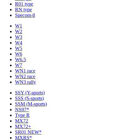
R01 type
RN type
Specom-β
W1
W2
W3
W4
W5
W6
W6.5
W7
WN1 race
WN2 race
WN3 rally
SSY (Y-sports)
SSS (S-sports)
SSM (M-sports)
NS97*
Type R
MX72
MX72+
SR01 NEW*
MXRS*