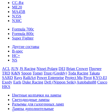
CC-Rg
ME20
MA45B
N35S
N30C
Formula 700c
Formula 800c
Super Fighter
Другие составы
B-spec
HC+
NS
ACL
JUN
JS Racing
Nissei Polarg
DEI
Brian Crower
Прочее
TRD
K&N
Spoon
Tomei
Trust (Greddy)
Toda Racing
Takata
SARD
Rays
RalliArt
Power Enterprise
Project Mu
Pivot
KYO-EI
Exedy
Earls
Duke Racing
Defi (Nippon Seiki)
Autobahn88
Cusco
HKS
Цветные колпачки на лампы
Светодиодные лампы
Разъемы для галогенных ламп
Лампы дополнительные