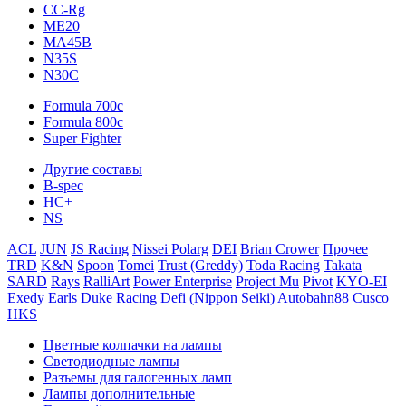
CC-Rg
ME20
MA45B
N35S
N30C
Formula 700c
Formula 800c
Super Fighter
Другие составы
B-spec
HC+
NS
ACL
JUN
JS Racing
Nissei Polarg
DEI
Brian Crower
Прочее
TRD
K&N
Spoon
Tomei
Trust (Greddy)
Toda Racing
Takata
SARD
Rays
RalliArt
Power Enterprise
Project Mu
Pivot
KYO-EI
Exedy
Earls
Duke Racing
Defi (Nippon Seiki)
Autobahn88
Cusco
HKS
Цветные колпачки на лампы
Светодиодные лампы
Разъемы для галогенных ламп
Лампы дополнительные