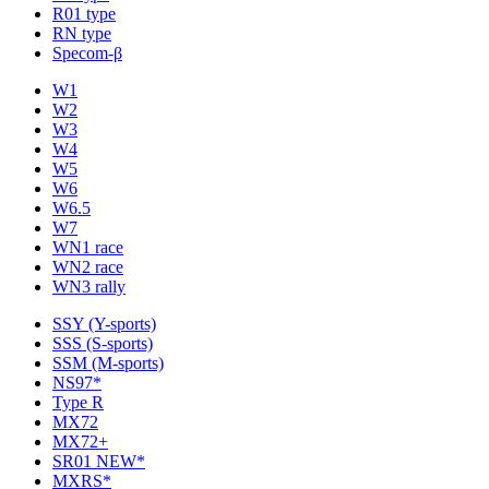
R01 type
RN type
Specom-β
W1
W2
W3
W4
W5
W6
W6.5
W7
WN1 race
WN2 race
WN3 rally
SSY (Y-sports)
SSS (S-sports)
SSM (M-sports)
NS97*
Type R
MX72
MX72+
SR01 NEW*
MXRS*