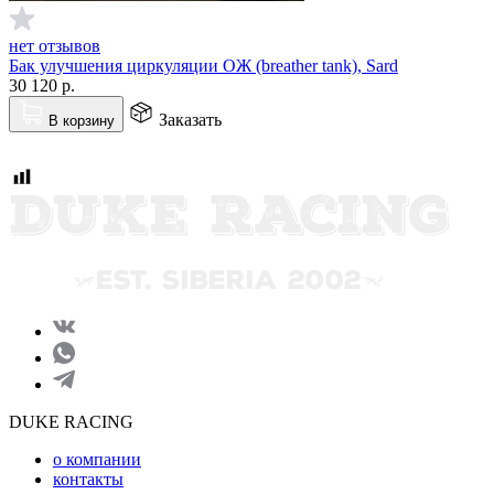
нет отзывов
Бак улучшения циркуляции ОЖ (breather tank), Sard
30 120
р.
Заказать
В корзину
DUKE RACING
о компании
контакты