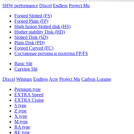
SHW performance
Dixcel
Endless
Project Mu
Forged Slotted (FS)
Forged Plain (FP)
High fusion Slotted disk (HS)
Higher stability Disk (HD)
Slotted Disk (SD)
Plain Disk (PD)
Forged Curved (FC)
Составные роторы и полотна FP/FS
Basic Slit
Curving Slit
Dixcel
Winmax
Endless
Acre
Project Mu
Carbon Loraine
Premium type
EXTRA Speed
EXTRA Cruise
S type
Z type
X type
M type
RA type
RE type