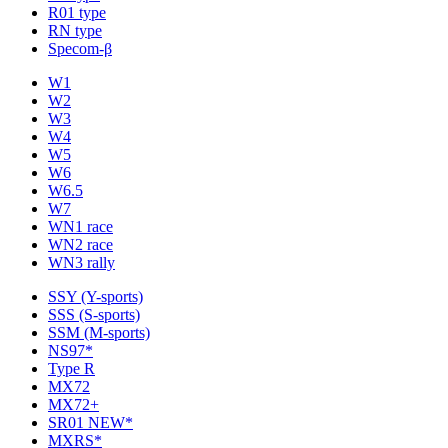
R01 type
RN type
Specom-β
W1
W2
W3
W4
W5
W6
W6.5
W7
WN1 race
WN2 race
WN3 rally
SSY (Y-sports)
SSS (S-sports)
SSM (M-sports)
NS97*
Type R
MX72
MX72+
SR01 NEW*
MXRS*