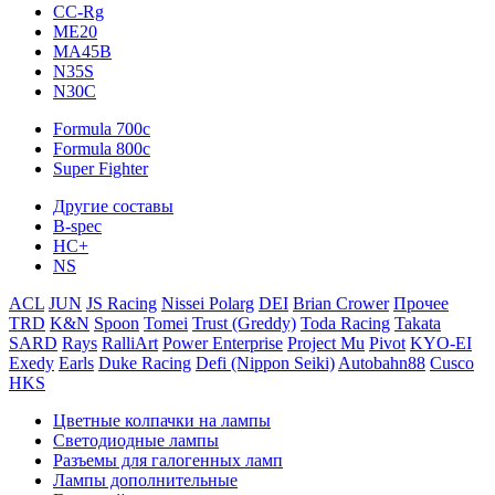
CC-Rg
ME20
MA45B
N35S
N30C
Formula 700c
Formula 800c
Super Fighter
Другие составы
B-spec
HC+
NS
ACL
JUN
JS Racing
Nissei Polarg
DEI
Brian Crower
Прочее
TRD
K&N
Spoon
Tomei
Trust (Greddy)
Toda Racing
Takata
SARD
Rays
RalliArt
Power Enterprise
Project Mu
Pivot
KYO-EI
Exedy
Earls
Duke Racing
Defi (Nippon Seiki)
Autobahn88
Cusco
HKS
Цветные колпачки на лампы
Светодиодные лампы
Разъемы для галогенных ламп
Лампы дополнительные