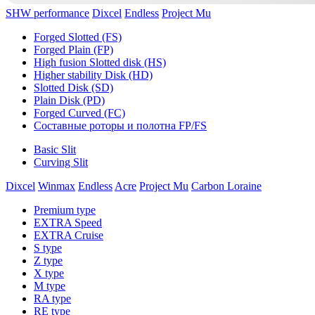
SHW performance
Dixcel
Endless
Project Mu
Forged Slotted (FS)
Forged Plain (FP)
High fusion Slotted disk (HS)
Higher stability Disk (HD)
Slotted Disk (SD)
Plain Disk (PD)
Forged Curved (FC)
Составные роторы и полотна FP/FS
Basic Slit
Curving Slit
Dixcel
Winmax
Endless
Acre
Project Mu
Carbon Loraine
Premium type
EXTRA Speed
EXTRA Cruise
S type
Z type
X type
M type
RA type
RE type