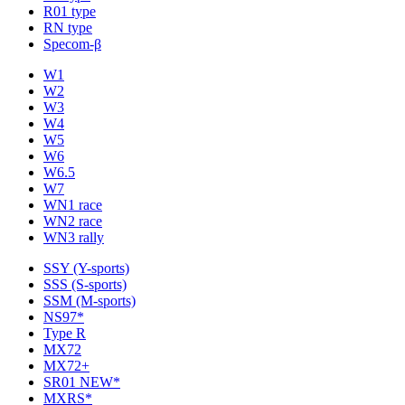
R01 type
RN type
Specom-β
W1
W2
W3
W4
W5
W6
W6.5
W7
WN1 race
WN2 race
WN3 rally
SSY (Y-sports)
SSS (S-sports)
SSM (M-sports)
NS97*
Type R
MX72
MX72+
SR01 NEW*
MXRS*