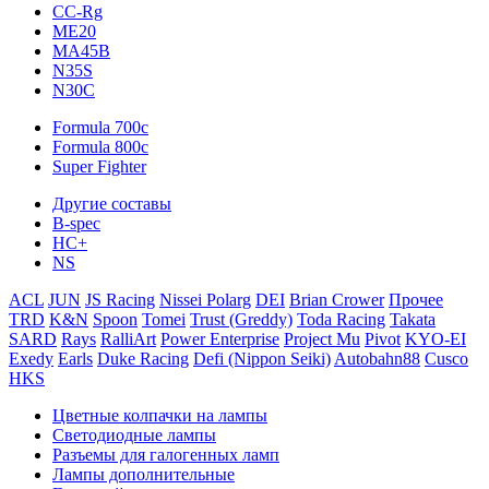
CC-Rg
ME20
MA45B
N35S
N30C
Formula 700c
Formula 800c
Super Fighter
Другие составы
B-spec
HC+
NS
ACL
JUN
JS Racing
Nissei Polarg
DEI
Brian Crower
Прочее
TRD
K&N
Spoon
Tomei
Trust (Greddy)
Toda Racing
Takata
SARD
Rays
RalliArt
Power Enterprise
Project Mu
Pivot
KYO-EI
Exedy
Earls
Duke Racing
Defi (Nippon Seiki)
Autobahn88
Cusco
HKS
Цветные колпачки на лампы
Светодиодные лампы
Разъемы для галогенных ламп
Лампы дополнительные