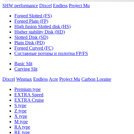
SHW performance
Dixcel
Endless
Project Mu
Forged Slotted (FS)
Forged Plain (FP)
High fusion Slotted disk (HS)
Higher stability Disk (HD)
Slotted Disk (SD)
Plain Disk (PD)
Forged Curved (FC)
Составные роторы и полотна FP/FS
Basic Slit
Curving Slit
Dixcel
Winmax
Endless
Acre
Project Mu
Carbon Loraine
Premium type
EXTRA Speed
EXTRA Cruise
S type
Z type
X type
M type
RA type
RE type