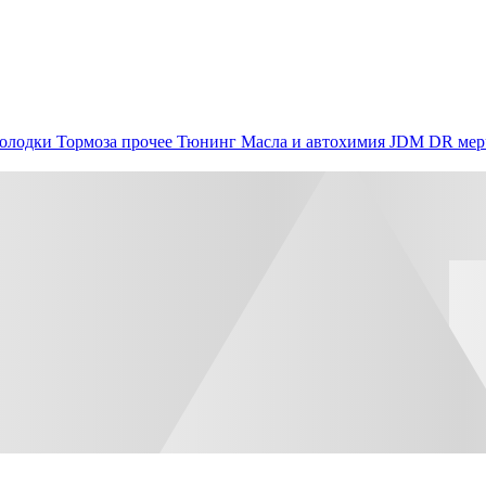
олодки
Тормоза прочее
Тюнинг
Масла и автохимия
JDM
DR мер