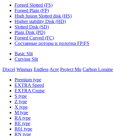
Forged Slotted (FS)
Forged Plain (FP)
High fusion Slotted disk (HS)
Higher stability Disk (HD)
Slotted Disk (SD)
Plain Disk (PD)
Forged Curved (FC)
Составные роторы и полотна FP/FS
Basic Slit
Curving Slit
Dixcel
Winmax
Endless
Acre
Project Mu
Carbon Loraine
Premium type
EXTRA Speed
EXTRA Cruise
S type
Z type
X type
M type
RA type
RE type
R01 type
RN type