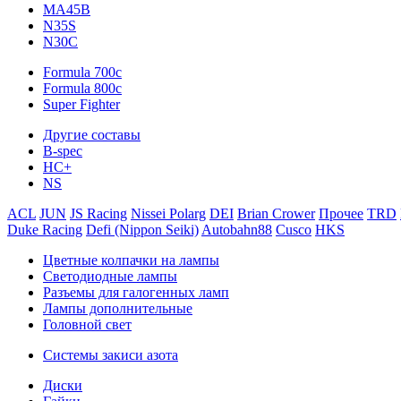
MA45B
N35S
N30C
Formula 700c
Formula 800c
Super Fighter
Другие составы
B-spec
HC+
NS
ACL
JUN
JS Racing
Nissei Polarg
DEI
Brian Crower
Прочее
TRD
Duke Racing
Defi (Nippon Seiki)
Autobahn88
Cusco
HKS
Цветные колпачки на лампы
Светодиодные лампы
Разъемы для галогенных ламп
Лампы дополнительные
Головной свет
Системы закиси азота
Диски