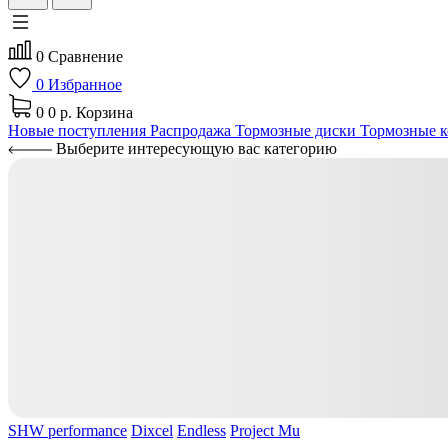
0
Сравнение
0
Избранное
0
0 р.
Корзина
Новые поступления
Распродажа
Тормозные диски
Тормозные к
Выберите интересующую вас категорию
SHW performance
Dixcel
Endless
Project Mu