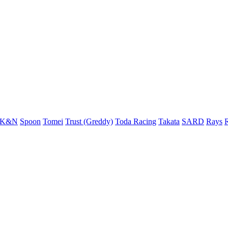
K&N
Spoon
Tomei
Trust (Greddy)
Toda Racing
Takata
SARD
Rays
R