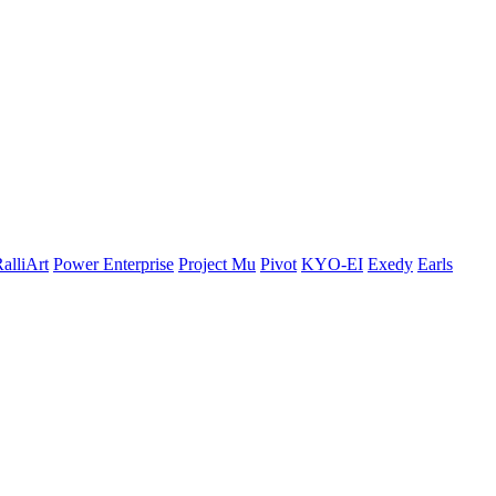
alliArt
Power Enterprise
Project Mu
Pivot
KYO-EI
Exedy
Earls