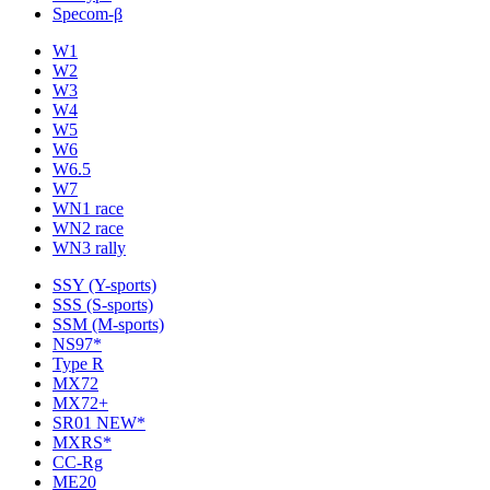
Specom-β
W1
W2
W3
W4
W5
W6
W6.5
W7
WN1 race
WN2 race
WN3 rally
SSY (Y-sports)
SSS (S-sports)
SSM (M-sports)
NS97*
Type R
MX72
MX72+
SR01 NEW*
MXRS*
CC-Rg
ME20