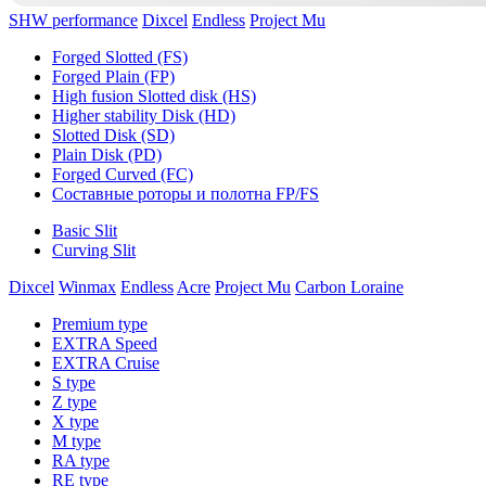
SHW performance
Dixcel
Endless
Project Mu
Forged Slotted (FS)
Forged Plain (FP)
High fusion Slotted disk (HS)
Higher stability Disk (HD)
Slotted Disk (SD)
Plain Disk (PD)
Forged Curved (FC)
Составные роторы и полотна FP/FS
Basic Slit
Curving Slit
Dixcel
Winmax
Endless
Acre
Project Mu
Carbon Loraine
Premium type
EXTRA Speed
EXTRA Cruise
S type
Z type
X type
M type
RA type
RE type