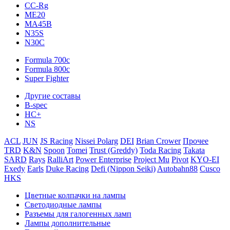
CC-Rg
ME20
MA45B
N35S
N30C
Formula 700c
Formula 800c
Super Fighter
Другие составы
B-spec
HC+
NS
ACL
JUN
JS Racing
Nissei Polarg
DEI
Brian Crower
Прочее
TRD
K&N
Spoon
Tomei
Trust (Greddy)
Toda Racing
Takata
SARD
Rays
RalliArt
Power Enterprise
Project Mu
Pivot
KYO-EI
Exedy
Earls
Duke Racing
Defi (Nippon Seiki)
Autobahn88
Cusco
HKS
Цветные колпачки на лампы
Светодиодные лампы
Разъемы для галогенных ламп
Лампы дополнительные