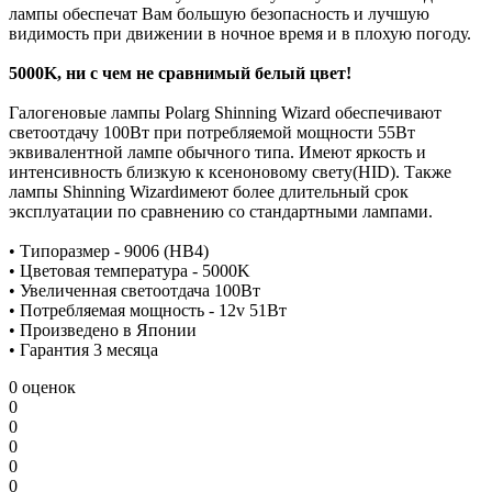
лампы обеспечат Вам большую безопасность и лучшую
видимость при движении в ночное время и в плохую погоду.
5000K, ни с чем не сравнимый белый цвет!
Галогеновые лампы Polarg Shinning Wizard обеспечивают
светоотдачу 100Вт при потребляемой мощности 55Вт
эквивалентной лампе обычного типа. Имеют яркость и
интенсивность близкую к ксеноновому свету(HID). Также
лампы Shinning Wizardимеют более длительный срок
эксплуатации по сравнению со стандартными лампами.
• Типоразмер - 9006 (HB4)
• Цветовая температура - 5000K
• Увеличенная светоотдача 100Вт
• Потребляемая мощность - 12v 51Вт
• Произведено в Японии
• Гарантия 3 месяца
0 оценок
0
0
0
0
0