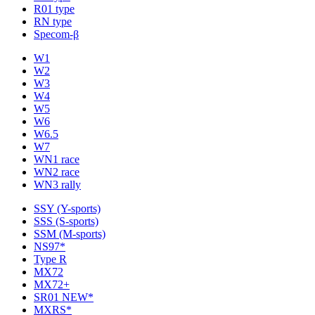
R01 type
RN type
Specom-β
W1
W2
W3
W4
W5
W6
W6.5
W7
WN1 race
WN2 race
WN3 rally
SSY (Y-sports)
SSS (S-sports)
SSM (M-sports)
NS97*
Type R
MX72
MX72+
SR01 NEW*
MXRS*