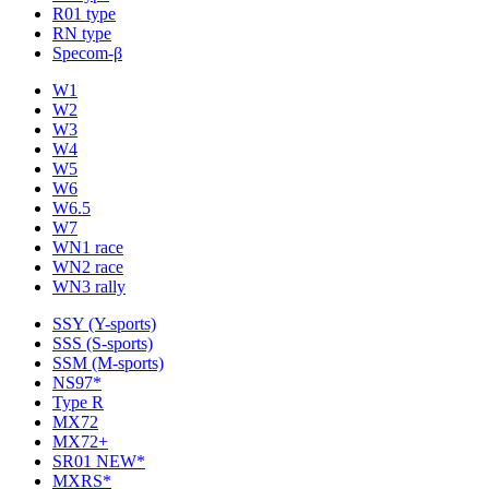
R01 type
RN type
Specom-β
W1
W2
W3
W4
W5
W6
W6.5
W7
WN1 race
WN2 race
WN3 rally
SSY (Y-sports)
SSS (S-sports)
SSM (M-sports)
NS97*
Type R
MX72
MX72+
SR01 NEW*
MXRS*