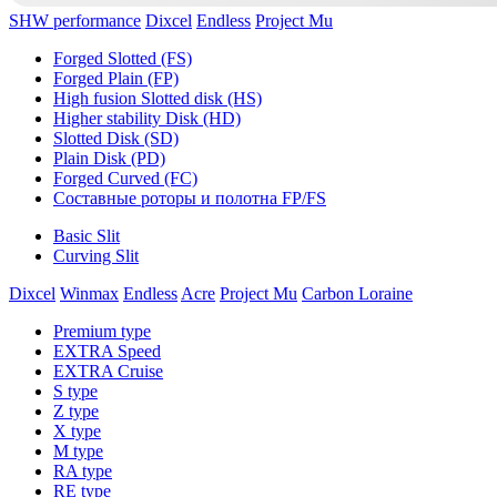
SHW performance
Dixcel
Endless
Project Mu
Forged Slotted (FS)
Forged Plain (FP)
High fusion Slotted disk (HS)
Higher stability Disk (HD)
Slotted Disk (SD)
Plain Disk (PD)
Forged Curved (FC)
Составные роторы и полотна FP/FS
Basic Slit
Curving Slit
Dixcel
Winmax
Endless
Acre
Project Mu
Carbon Loraine
Premium type
EXTRA Speed
EXTRA Cruise
S type
Z type
X type
M type
RA type
RE type