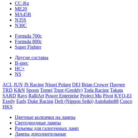
CC-Rg
ME20
MA45B
N35S
N30C
Formula 700c
Formula 800c
Super Fighter
Другие составы
B-spec
HC+
NS
ACL
JUN
JS Racing
Nissei Polarg
DEI
Brian Crower
Прочее
TRD
K&N
Spoon
Tomei
Trust (Greddy)
Toda Racing
Takata
SARD
Rays
RalliArt
Power Enterprise
Project Mu
Pivot
KYO-EI
Exedy
Earls
Duke Racing
Defi (Nippon Seiki)
Autobahn88
Cusco
HKS
Цветные колпачки на лампы
Светодиодные лампы
Разъемы для галогенных ламп
Лампы дополнительные