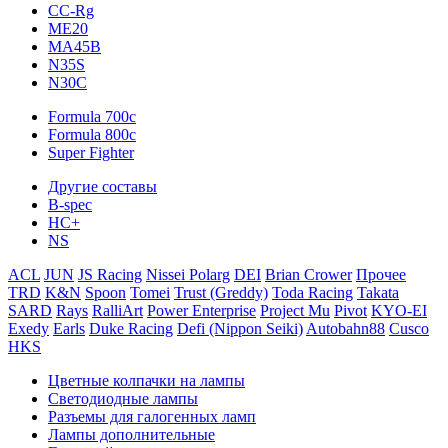
CC-Rg
ME20
MA45B
N35S
N30C
Formula 700c
Formula 800c
Super Fighter
Другие составы
B-spec
HC+
NS
ACL
JUN
JS Racing
Nissei Polarg
DEI
Brian Crower
Прочее
TRD
K&N
Spoon
Tomei
Trust (Greddy)
Toda Racing
Takata
SARD
Rays
RalliArt
Power Enterprise
Project Mu
Pivot
KYO-EI
Exedy
Earls
Duke Racing
Defi (Nippon Seiki)
Autobahn88
Cusco
HKS
Цветные колпачки на лампы
Светодиодные лампы
Разъемы для галогенных ламп
Лампы дополнительные