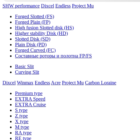
SHW performance
Dixcel
Endless
Project Mu
Forged Slotted (FS)
Forged Plain (FP)
High fusion Slotted disk (HS)
Higher stability Disk (HD)
Slotted Disk (SD)
Plain Disk (PD)
Forged Curved (FC)
Составные роторы и полотна FP/FS
Basic Slit
Curving Slit
Dixcel
Winmax
Endless
Acre
Project Mu
Carbon Loraine
Premium type
EXTRA Speed
EXTRA Cruise
S type
Z type
X type
M type
RA type
RE type