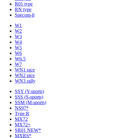
R01 type
RN type
Specom-β
W1
W2
W3
W4
W5
W6
W6.5
W7
WN1 race
WN2 race
WN3 rally
SSY (Y-sports)
SSS (S-sports)
SSM (M-sports)
NS97*
Type R
MX72
MX72+
SR01 NEW*
MXRS*