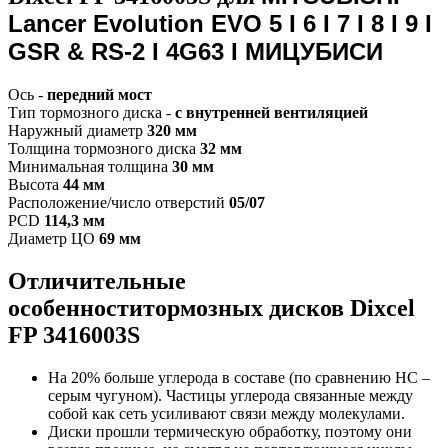
Lancer Evolution EVO 5 I 6 I 7 I 8 I 9 I
GSR & RS-2 I 4G63 I МИЦУБИСИ
Ось -
передний мост
Тип тормозного диска -
с внутренней вентиляцией
Наружный диаметр
320 мм
Толщина тормозного диска
32 мм
Минимальная толщина
30 мм
Высота
44 мм
Расположение/число отверстий
05/07
PCD
114,3 мм
Диаметр ЦО
69 мм
Отличительные
особенностит
ормозных дисков Dixcel
FP 3416003S
На 20% больше углерода в составе (по сравнению HC –
серым чугуном). Частицы углерода связанные между
собой как сеть усиливают связи между молекулами.
Диски прошли термическую обработку, поэтому они