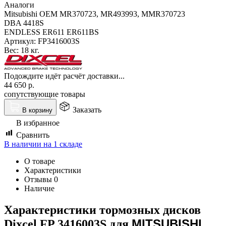
Аналоги
Mitsubishi OEM MR370723, MR493993, MMR370723
DBA 4418S
ENDLESS ER611 ER611BS
Артикул:
FP3416003S
Вес:
18 кг.
Подождите идёт расчёт доставки...
44 650
р.
сопутствующие товары
Заказать
В корзину
В избранное
Сравнить
В наличии на 1 складе
О товаре
Характеристики
Отзывы
0
Наличие
Характеристики т
ормозных дисков
MITSUBISHI
Dixcel FP 3416003S для