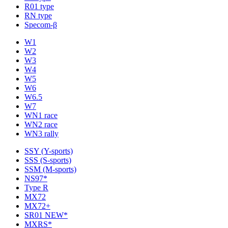
R01 type
RN type
Specom-β
W1
W2
W3
W4
W5
W6
W6.5
W7
WN1 race
WN2 race
WN3 rally
SSY (Y-sports)
SSS (S-sports)
SSM (M-sports)
NS97*
Type R
MX72
MX72+
SR01 NEW*
MXRS*