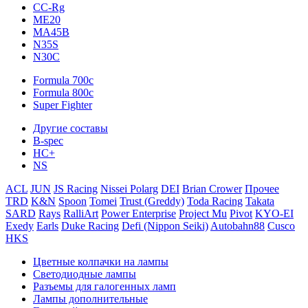
CC-Rg
ME20
MA45B
N35S
N30C
Formula 700c
Formula 800c
Super Fighter
Другие составы
B-spec
HC+
NS
ACL
JUN
JS Racing
Nissei Polarg
DEI
Brian Crower
Прочее
TRD
K&N
Spoon
Tomei
Trust (Greddy)
Toda Racing
Takata
SARD
Rays
RalliArt
Power Enterprise
Project Mu
Pivot
KYO-EI
Exedy
Earls
Duke Racing
Defi (Nippon Seiki)
Autobahn88
Cusco
HKS
Цветные колпачки на лампы
Светодиодные лампы
Разъемы для галогенных ламп
Лампы дополнительные