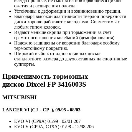
всегда прочные, не смотря на повторяющиеся циклы
сжатия и расширения полотна.
Устойчивы к деформации и возникновению трещин.
Благодаря высокой адаптивности твердой поверхности
диски хорошо работают с колодками. Совместимы с
любым типом колодок.
Издают меньше скрипа при торможении за счет
грамотного гашения колебаний (демпфирования).
Надежно защищены от коррозии благодаря особому
термостойкому покрытию.
Широкий выбор: от односоставных дисков
стандартного размера до двухсоставных на спортивные
суппорты.
Применимость тормозных
дисков
Dixcel FP 3416003S
MITSUBISHI
LANCER VI (CJ_, CP_), 09/95 - 08/03
EVO VI (CP9A)
01/99 - 02/01
207
EVO V (CP9A, CT9A)
01/98 - 12/98
206