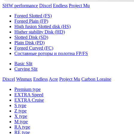
SHW performance
Dixcel
Endless
Project Mu
Forged Slotted (FS)
Forged Plain (FP)
High fusion Slotted disk (HS)
Higher stability Disk (HD)
Slotted Disk (SD)
Plain Disk (PD)
Forged Curved (FC)
Составные роторы и полотна FP/FS
Basic Slit
Curving Slit
Dixcel
Winmax
Endless
Acre
Project Mu
Carbon Loraine
Premium type
EXTRA Speed
EXTRA Cruise
S type
Z type
X type
M type
RA type
RE type