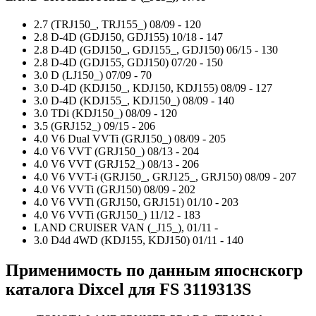
2.7 (TRJ150_, TRJ155_)
08/09 -
120
2.8 D-4D (GDJ150, GDJ155)
10/18 -
147
2.8 D-4D (GDJ150_, GDJ155_, GDJ150)
06/15 -
130
2.8 D-4D (GDJ155, GDJ150)
07/20 -
150
3.0 D (LJ150_)
07/09 -
70
3.0 D-4D (KDJ150_, KDJ150, KDJ155)
08/09 -
127
3.0 D-4D (KDJ155_, KDJ150_)
08/09 -
140
3.0 TDi (KDJ150_)
08/09 -
120
3.5 (GRJ152_)
09/15 -
206
4.0 V6 Dual VVTi (GRJ150_)
08/09 -
205
4.0 V6 VVT (GRJ150_)
08/13 -
204
4.0 V6 VVT (GRJ152_)
08/13 -
206
4.0 V6 VVT-i (GRJ150_, GRJ125_, GRJ150)
08/09 -
207
4.0 V6 VVTi (GRJ150)
08/09 -
202
4.0 V6 VVTi (GRJ150, GRJ151)
01/10 -
203
4.0 V6 VVTi (GRJ150_)
11/12 -
183
LAND CRUISER VAN (_J15_), 01/11 -
3.0 D4d 4WD (KDJ155, KDJ150)
01/11 -
140
Применимость по данным япоснскогр
каталога Dixcel для
FS 3119313S