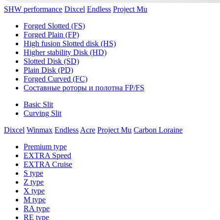
SHW performance
Dixcel
Endless
Project Mu
Forged Slotted (FS)
Forged Plain (FP)
High fusion Slotted disk (HS)
Higher stability Disk (HD)
Slotted Disk (SD)
Plain Disk (PD)
Forged Curved (FC)
Составные роторы и полотна FP/FS
Basic Slit
Curving Slit
Dixcel
Winmax
Endless
Acre
Project Mu
Carbon Loraine
Premium type
EXTRA Speed
EXTRA Cruise
S type
Z type
X type
M type
RA type
RE type