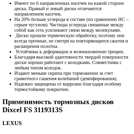
Имеют по 6 направленных насечек на кажой стороне
диска. Правый и левый диски отличаются
направлением насечек.
На 20% больше углерода в составе (по сравнению HC –
серым чугуном). Частицы углерода связанные между
собой как сеть усиливают связи между молекулами.
Диски прошли термическую обработку, поэтому они
всегда прочные, не смотря на повторяющиеся сжатия и
расширения полотна.
Устойчивы к деформации и возникновению трещин.
Благодаря высокой адаптивности твердой поверхности
диски хорошо работают с колодками. Совместимы с
любым типом колодок.
Издают меньше скрипа при торможении за счет
грамотного гашения колебаний (демпфирования).
Надежно защищены от коррозии благодаря особому
термостойкому покрытию.
Применимость т
ормозных дисков
Dixcel FS 3119313S
LEXUS