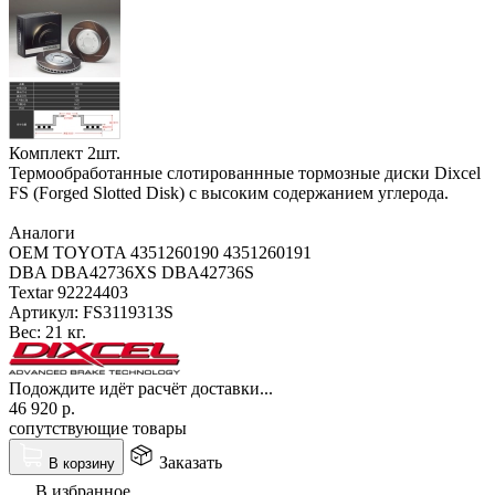
Комплект 2шт.
Термообработанные слотированнные тормозные диски Dixcel
FS (Forged Slotted Disk) с высоким содержанием углерода.
Аналоги
OEM TOYOTA 4351260190 4351260191
DBA DBA42736XS DBA42736S
Textar 92224403
Артикул:
FS3119313S
Вес:
21 кг.
Подождите идёт расчёт доставки...
46 920
р.
сопутствующие товары
Заказать
В корзину
В избранное