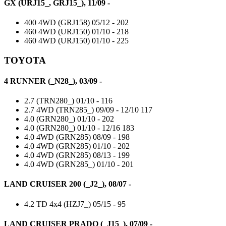
GX (URJ15_, GRJ15_), 11/09 -
400 4WD (GRJ158)
05/12 -
202
460 4WD (URJ150)
01/10 -
218
460 4WD (URJ150)
01/10 -
225
TOYOTA
4 RUNNER (_N28_), 03/09 -
2.7 (TRN280_)
01/10 -
116
2.7 4WD (TRN285_)
09/09 - 12/10
117
4.0 (GRN280_)
01/10 -
202
4.0 (GRN280_)
01/10 - 12/16
183
4.0 4WD (GRN285)
08/09 -
198
4.0 4WD (GRN285)
01/10 -
202
4.0 4WD (GRN285)
08/13 -
199
4.0 4WD (GRN285_)
01/10 -
201
LAND CRUISER 200 (_J2_), 08/07 -
4.2 TD 4x4 (HZJ7_)
05/15 -
95
LAND CRUISER PRADO (_J15_), 07/09 -