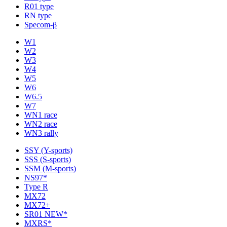
R01 type
RN type
Specom-β
W1
W2
W3
W4
W5
W6
W6.5
W7
WN1 race
WN2 race
WN3 rally
SSY (Y-sports)
SSS (S-sports)
SSM (M-sports)
NS97*
Type R
MX72
MX72+
SR01 NEW*
MXRS*