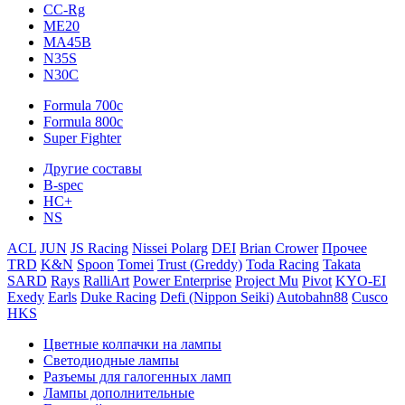
CC-Rg
ME20
MA45B
N35S
N30C
Formula 700c
Formula 800c
Super Fighter
Другие составы
B-spec
HC+
NS
ACL
JUN
JS Racing
Nissei Polarg
DEI
Brian Crower
Прочее
TRD
K&N
Spoon
Tomei
Trust (Greddy)
Toda Racing
Takata
SARD
Rays
RalliArt
Power Enterprise
Project Mu
Pivot
KYO-EI
Exedy
Earls
Duke Racing
Defi (Nippon Seiki)
Autobahn88
Cusco
HKS
Цветные колпачки на лампы
Светодиодные лампы
Разъемы для галогенных ламп
Лампы дополнительные