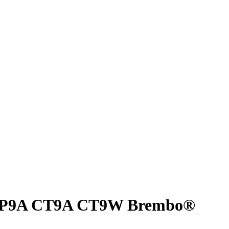
9 CP9A CT9A CT9W Brembo®