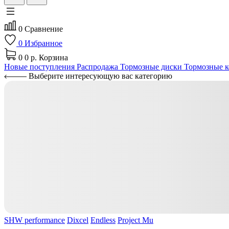
0
Сравнение
0
Избранное
0
0 р.
Корзина
Новые поступления
Распродажа
Тормозные диски
Тормозные к
Выберите интересующую вас категорию
SHW performance
Dixcel
Endless
Project Mu