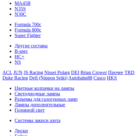
MA45B
N35S
N30C
Formula 700c
Formula 800c
Super Fighter
Другие составы
B-spec
HC+
NS
ACL
JUN
JS Racing
Nissei Polarg
DEI
Brian Crower
Прочее
TRD
Duke Racing
Defi (Nippon Seiki)
Autobahn88
Cusco
HKS
Цветные колпачки на лампы
Светодиодные лампы
Разъемы для галогенных ламп
Лампы дополнительные
Головной свет
Системы закиси азота
Диски