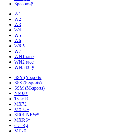
Specom-β
W1
W2
W3
W4
W5
W6
W6.5
W7
WN1 race
WN2 race
WN3 rally
SSY (Y-sports)
SSS (S-sports)
SSM (M-sports)
NS97*
Type R
MX72
MX72+
SR01 NEW*
MXRS*
CC-Rg
ME20