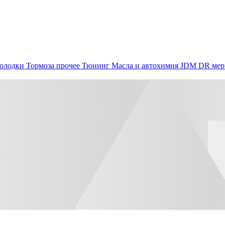
олодки
Тормоза прочее
Тюнинг
Масла и автохимия
JDM
DR мер