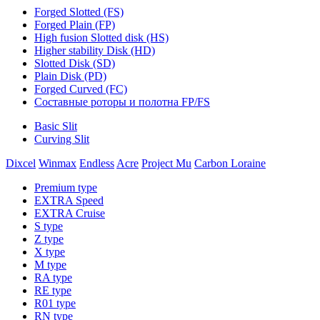
Forged Slotted (FS)
Forged Plain (FP)
High fusion Slotted disk (HS)
Higher stability Disk (HD)
Slotted Disk (SD)
Plain Disk (PD)
Forged Curved (FC)
Составные роторы и полотна FP/FS
Basic Slit
Curving Slit
Dixcel
Winmax
Endless
Acre
Project Mu
Carbon Loraine
Premium type
EXTRA Speed
EXTRA Cruise
S type
Z type
X type
M type
RA type
RE type
R01 type
RN type