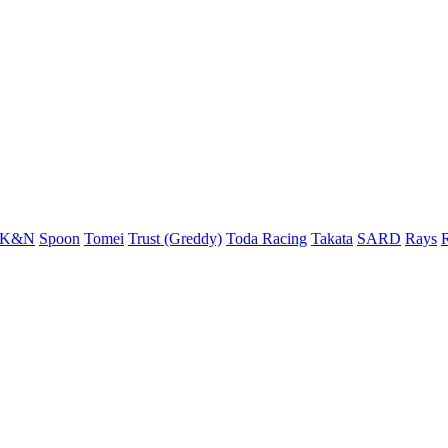
K&N
Spoon
Tomei
Trust (Greddy)
Toda Racing
Takata
SARD
Rays
R