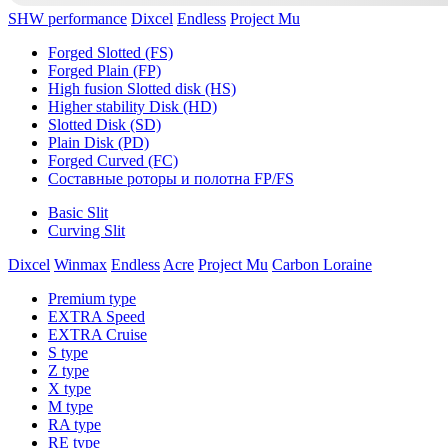
SHW performance
Dixcel
Endless
Project Mu
Forged Slotted (FS)
Forged Plain (FP)
High fusion Slotted disk (HS)
Higher stability Disk (HD)
Slotted Disk (SD)
Plain Disk (PD)
Forged Curved (FC)
Составные роторы и полотна FP/FS
Basic Slit
Curving Slit
Dixcel
Winmax
Endless
Acre
Project Mu
Carbon Loraine
Premium type
EXTRA Speed
EXTRA Cruise
S type
Z type
X type
M type
RA type
RE type