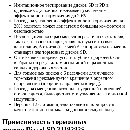
Имитационное тестирование дисков SD и PD в
одинаковых условиях показывает увеличение
эффективности торможения до 20%.
Благодаря увеличению эффективности торможения на
20% водитель может двигаться с большим комфортом и
безопасностью.
После тщательного рассмотрения различных факторов,
таких как износ колодок, уровень шума и газовая
вентиляция, 6 слотов (насечек) были приняты в качестве
стандарта для тормозных дисков SD.
Оптимальная ширина, угол и глубина прорезей были
выбраны по результатам испытаний в различных
гонках и дорожных тестов.
Для тормозных дисков с 6 насечками для лучшего
торможения рекомендуется вращение в обратном
направлении (прорези направлены вперед).
Благодаря смещению пазов на внутренней и внешней
стороне диска, было достигнуто улучшение в тормозной
модуляции.
Версия с 12 слотами предоставляется по запросу в
качестве опции под заказ за дополнилеьную плату.
Применимость тормозных
дисков
Dixcel
SD
3119283S