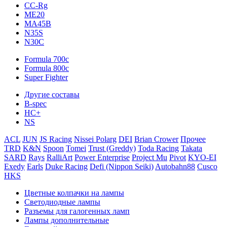
CC-Rg
ME20
MA45B
N35S
N30C
Formula 700c
Formula 800c
Super Fighter
Другие составы
B-spec
HC+
NS
ACL
JUN
JS Racing
Nissei Polarg
DEI
Brian Crower
Прочее
TRD
K&N
Spoon
Tomei
Trust (Greddy)
Toda Racing
Takata
SARD
Rays
RalliArt
Power Enterprise
Project Mu
Pivot
KYO-EI
Exedy
Earls
Duke Racing
Defi (Nippon Seiki)
Autobahn88
Cusco
HKS
Цветные колпачки на лампы
Светодиодные лампы
Разъемы для галогенных ламп
Лампы дополнительные