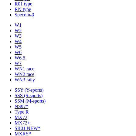
R01 type
RN type
Specom-β
W1
W2
W3
W4
W5
W6
W6.5
W7
WN1 race
WN2 race
WN3 rally
SSY (Y-sports)
SSS (S-sports)
SSM (M-sports)
NS97*
Type R
MX72
MX72+
SR01 NEW*
MXRS*