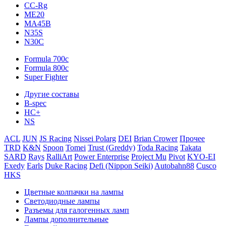
CC-Rg
ME20
MA45B
N35S
N30C
Formula 700c
Formula 800c
Super Fighter
Другие составы
B-spec
HC+
NS
ACL
JUN
JS Racing
Nissei Polarg
DEI
Brian Crower
Прочее
TRD
K&N
Spoon
Tomei
Trust (Greddy)
Toda Racing
Takata
SARD
Rays
RalliArt
Power Enterprise
Project Mu
Pivot
KYO-EI
Exedy
Earls
Duke Racing
Defi (Nippon Seiki)
Autobahn88
Cusco
HKS
Цветные колпачки на лампы
Светодиодные лампы
Разъемы для галогенных ламп
Лампы дополнительные