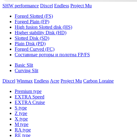
SHW performance
Dixcel
Endless
Project Mu
Forged Slotted (FS)
Forged Plain (FP)
High fusion Slotted disk (HS)
Higher stability Disk (HD)
Slotted Disk (SD)
Plain Disk (PD)
Forged Curved (FC)
Составные роторы и полотна FP/FS
Basic Slit
Curving Slit
Dixcel
Winmax
Endless
Acre
Project Mu
Carbon Loraine
Premium type
EXTRA Speed
EXTRA Cruise
S type
Z type
X type
M type
RA type
RE type