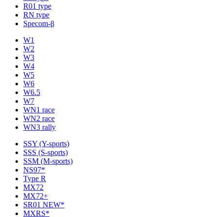
R01 type
RN type
Specom-β
W1
W2
W3
W4
W5
W6
W6.5
W7
WN1 race
WN2 race
WN3 rally
SSY (Y-sports)
SSS (S-sports)
SSM (M-sports)
NS97*
Type R
MX72
MX72+
SR01 NEW*
MXRS*