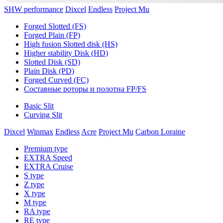
SHW performance
Dixcel
Endless
Project Mu
Forged Slotted (FS)
Forged Plain (FP)
High fusion Slotted disk (HS)
Higher stability Disk (HD)
Slotted Disk (SD)
Plain Disk (PD)
Forged Curved (FC)
Составные роторы и полотна FP/FS
Basic Slit
Curving Slit
Dixcel
Winmax
Endless
Acre
Project Mu
Carbon Loraine
Premium type
EXTRA Speed
EXTRA Cruise
S type
Z type
X type
M type
RA type
RE type