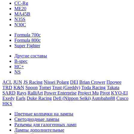
CC-Rg
ME20
MA45B
N35S
N30C
Formula 700c
Formula 800c
Super Fighter
Другие составы
B-spec
HC+
NS
ACL
JUN
JS Racing
Nissei Polarg
DEI
Brian Crower
Прочее
TRD
K&N
Spoon
Tomei
Trust (Greddy)
Toda Racing
Takata
SARD
Rays
RalliArt
Power Enterprise
Project Mu
Pivot
KYO-EI
Exedy
Earls
Duke Racing
Defi (Nippon Seiki)
Autobahn88
Cusco
HKS
Цветные колпачки на лампы
Светодиодные лампы
Разъемы для галогенных ламп
Лампы дополнительные