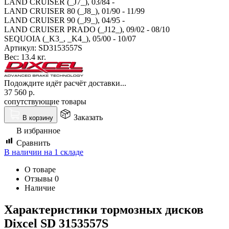
LAND CRUISER (_J7_), 03/84 -
LAND CRUISER 80 (_J8_), 01/90 - 11/99
LAND CRUISER 90 (_J9_), 04/95 -
LAND CRUISER PRADO (_J12_), 09/02 - 08/10
SEQUOIA (_K3_, _K4_), 05/00 - 10/07
Артикул:
SD3153557S
Вес:
13.4 кг.
Подождите идёт расчёт доставки...
37 560
р.
сопутствующие товары
Заказать
В корзину
В избранное
Сравнить
В наличии на 1 складе
О товаре
Отзывы
0
Наличие
Характеристики т
ормозных дисков
Dixcel SD 3153557S