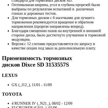
стандарта для тормозных дисков SD.
Оптимальная ширина, угол и глубина прорезей были
выбраны по результатам испытаний в различных
гонках и дорожных тестов.
Для тормозных дисков с 6 насечками для лучшего
торможения рекомендуется вращение в обратном
направлении (прорези направлены вперед).
Благодаря смещению пазов на внутренней и внешней
стороне диска, было достигнуто улучшение в тормозной
модуляции.
Версия с 12 слотами предоставляется по запросу в
качестве опции под заказ за дополнилеьную плату.
Применимость тормозных
дисков
Dixce
SD 3153557S
LEXUS
GX (_J12_), 11/01 - 11/09
TOYOTA
4 RUNNER IV (_N21_), 08/02 - 12/09
FJ CRUISER (GSJ1_), 01/06 -