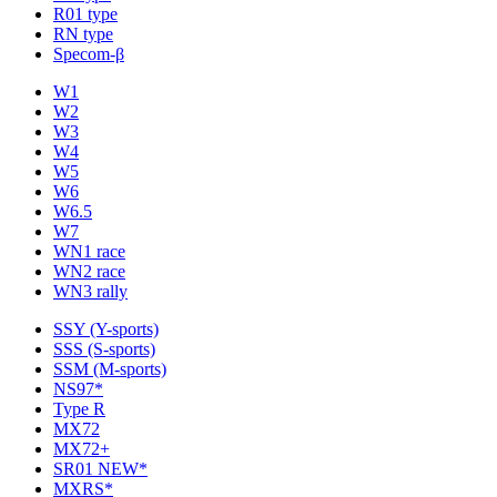
R01 type
RN type
Specom-β
W1
W2
W3
W4
W5
W6
W6.5
W7
WN1 race
WN2 race
WN3 rally
SSY (Y-sports)
SSS (S-sports)
SSM (M-sports)
NS97*
Type R
MX72
MX72+
SR01 NEW*
MXRS*