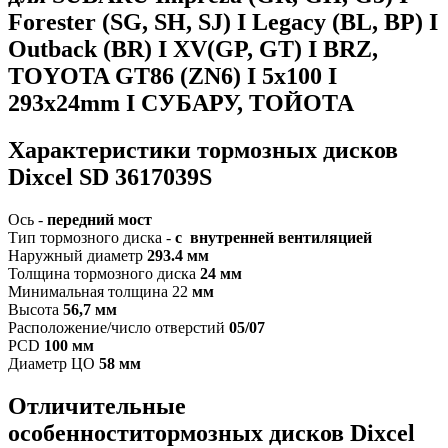
Forester (SG, SH, SJ) I Legacy (BL, BP) I
Outback (BR) I XV(GP, GT) I BRZ,
TOYOTA GT86 (ZN6) I 5x100 I
293x24mm I СУБАРУ, ТОЙОТА
Характеристики т
ормозных дисков
Dixcel SD 3617039S
Ось -
передний мост
Тип тормозного диска -
с внутренней вентиляцией
Наружный диаметр
293.4 мм
Толщина тормозного диска
24 мм
Минимальная толщина 22
мм
Высота
56,7 мм
Расположение/число отверстий
05/07
PCD
100 мм
Диаметр ЦО
58 мм
Отличительные
особенностит
ормозных дисков Dixcel