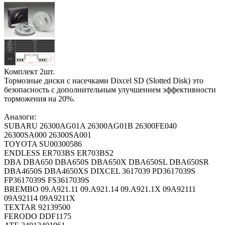
Комплект 2шт.
Тормозные диски с насечками Dixcel SD (Slotted Disk) это
безопасность с дополнительным улучшением эффективности
торможения на 20%.
Аналоги:
SUBARU 26300AG01A 26300AG01B 26300FE040
26300SA000 26300SA001
TOYOTA SU00300586
ENDLESS ER703BS ER703BS2
DBA DBA650 DBA650S DBA650X DBA650SL DBA650SR
DBA4650S DBA4650XS DIXCEL 3617039 PD3617039S
FP3617039S FS3617039S
BREMBO 09.A921.11 09.A921.14 09.A921.1X 09A92111
09A92114 09A9211X
TEXTAR 92139500
FERODO DDF1175