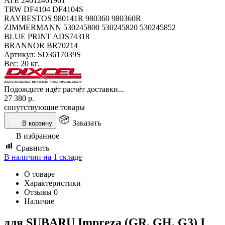
ATE 24012401961
TRW DF4104 DF4104S
RAYBESTOS 980141R 980360 980360R
ZIMMERMANN 530245800 530245820 530245852
BLUE PRINT ADS74318
BRANNOR BR70214
Артикул:
SD3617039S
Вес:
20 кг.
Подождите идёт расчёт доставки...
27 380
р.
сопутствующие товары
Заказать
В корзину
В избранное
Сравнить
В наличии на 1 складе
О товаре
Характеристики
Отзывы
0
Наличие
для SUBARU Impreza (GR, GH, G3) I