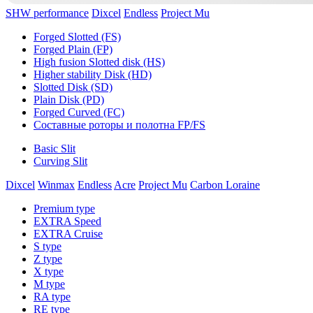
SHW performance
Dixcel
Endless
Project Mu
Forged Slotted (FS)
Forged Plain (FP)
High fusion Slotted disk (HS)
Higher stability Disk (HD)
Slotted Disk (SD)
Plain Disk (PD)
Forged Curved (FC)
Составные роторы и полотна FP/FS
Basic Slit
Curving Slit
Dixcel
Winmax
Endless
Acre
Project Mu
Carbon Loraine
Premium type
EXTRA Speed
EXTRA Cruise
S type
Z type
X type
M type
RA type
RE type