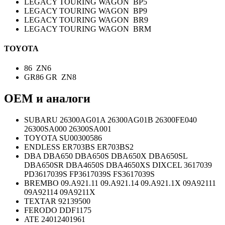
LEGACY TOURING WAGON BP5
LEGACY TOURING WAGON BP9
LEGACY TOURING WAGON BR9
LEGACY TOURING WAGON BRM
TOYOTA
86 ZN6
GR86 GR ZN8
OEM и аналоги
SUBARU 26300AG01A 26300AG01B 26300FE040
26300SA000 26300SA001
TOYOTA SU00300586
ENDLESS ER703BS ER703BS2
DBA DBA650 DBA650S DBA650X DBA650SL
DBA650SR DBA4650S DBA4650XS DIXCEL 3617039
PD3617039S FP3617039S FS3617039S
BREMBO 09.A921.11 09.A921.14 09.A921.1X 09A92111
09A92114 09A9211X
TEXTAR 92139500
FERODO DDF1175
ATE 24012401961