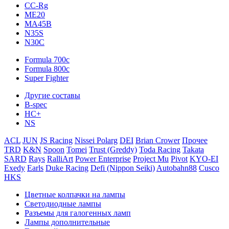
CC-Rg
ME20
MA45B
N35S
N30C
Formula 700c
Formula 800c
Super Fighter
Другие составы
B-spec
HC+
NS
ACL
JUN
JS Racing
Nissei Polarg
DEI
Brian Crower
Прочее
TRD
K&N
Spoon
Tomei
Trust (Greddy)
Toda Racing
Takata
SARD
Rays
RalliArt
Power Enterprise
Project Mu
Pivot
KYO-EI
Exedy
Earls
Duke Racing
Defi (Nippon Seiki)
Autobahn88
Cusco
HKS
Цветные колпачки на лампы
Светодиодные лампы
Разъемы для галогенных ламп
Лампы дополнительные