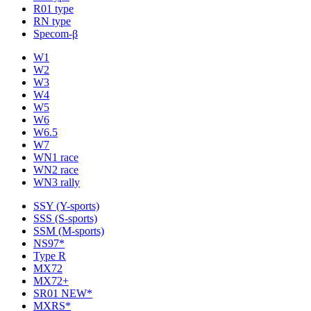
R01 type
RN type
Specom-β
W1
W2
W3
W4
W5
W6
W6.5
W7
WN1 race
WN2 race
WN3 rally
SSY (Y-sports)
SSS (S-sports)
SSM (M-sports)
NS97*
Type R
MX72
MX72+
SR01 NEW*
MXRS*