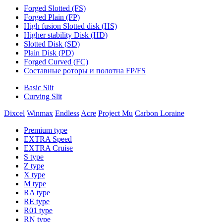
Forged Slotted (FS)
Forged Plain (FP)
High fusion Slotted disk (HS)
Higher stability Disk (HD)
Slotted Disk (SD)
Plain Disk (PD)
Forged Curved (FC)
Составные роторы и полотна FP/FS
Basic Slit
Curving Slit
Dixcel
Winmax
Endless
Acre
Project Mu
Carbon Loraine
Premium type
EXTRA Speed
EXTRA Cruise
S type
Z type
X type
M type
RA type
RE type
R01 type
RN type