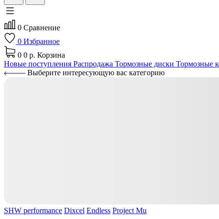
0
Сравнение
0
Избранное
0
0 р.
Корзина
Новые поступления
Распродажа
Тормозные диски
Тормозные к
Выберите интересующую вас категорию
SHW performance
Dixcel
Endless
Project Mu