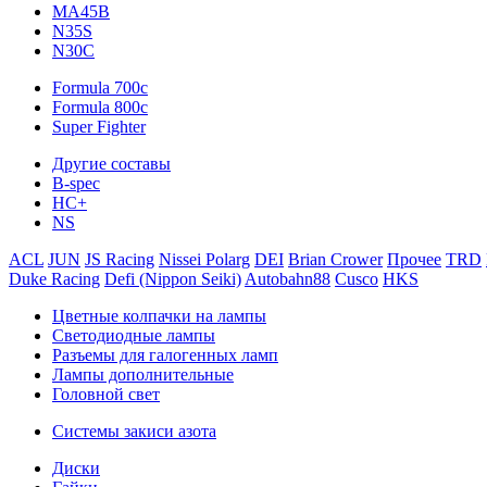
MA45B
N35S
N30C
Formula 700c
Formula 800c
Super Fighter
Другие составы
B-spec
HC+
NS
ACL
JUN
JS Racing
Nissei Polarg
DEI
Brian Crower
Прочее
TRD
Duke Racing
Defi (Nippon Seiki)
Autobahn88
Cusco
HKS
Цветные колпачки на лампы
Светодиодные лампы
Разъемы для галогенных ламп
Лампы дополнительные
Головной свет
Системы закиси азота
Диски