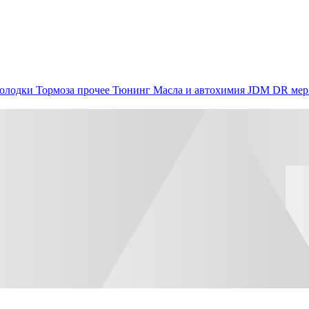
олодки
Тормоза прочее
Тюнинг
Масла и автохимия
JDM
DR мер