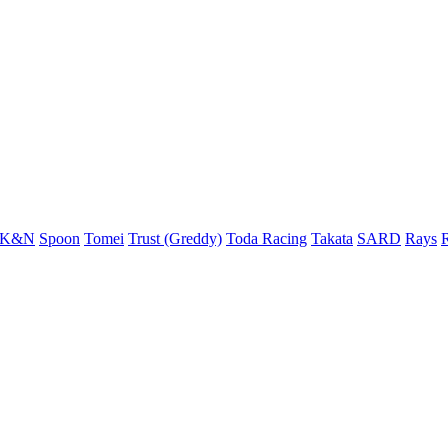
K&N
Spoon
Tomei
Trust (Greddy)
Toda Racing
Takata
SARD
Rays
R