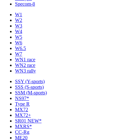
Specom-β
W1
W2
W3
W4
W5
W6
W6.5
W7
WN1 race
WN2 race
WN3 rally
SSY (Y-sports)
SSS (S-sports)
SSM (M-sports)
NS97*
Type R
MX72
MX72+
SR01 NEW*
MXRS*
CC-Rg
ME20