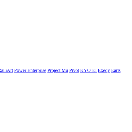
alliArt
Power Enterprise
Project Mu
Pivot
KYO-EI
Exedy
Earls