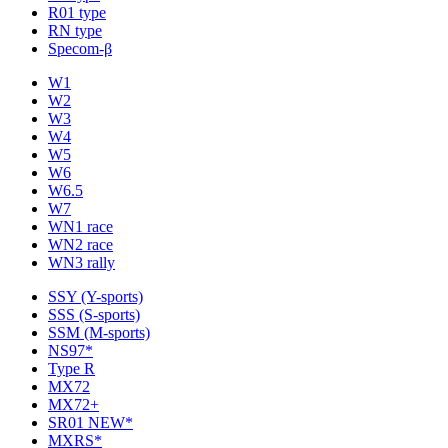
R01 type
RN type
Specom-β
W1
W2
W3
W4
W5
W6
W6.5
W7
WN1 race
WN2 race
WN3 rally
SSY (Y-sports)
SSS (S-sports)
SSM (M-sports)
NS97*
Type R
MX72
MX72+
SR01 NEW*
MXRS*