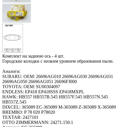
Комплект на заднюю ось - 4 шт.
Городские колодки с низким уровнем образования пыли.
Аналоги:
SUBARU: OEM: 26696AG010 26696AG030 26696AG031
26696AG050 26696AG051 26696FJ000
TOYOTA: OEM: SU00304097
ENDLESS: EP418 EP418SSS EP418MXPL
HAWK: HB557 HB557B.545 HB557F.545 HB557N.545
HB557Z.545
DIXCEL: 365089 EC-365089 M-365089 Z-365089 X-365089
BREMBO: P 78 020 P78020
TEXTAR: 2427101
OTTO ZIMMERMANN: 24271.150.1