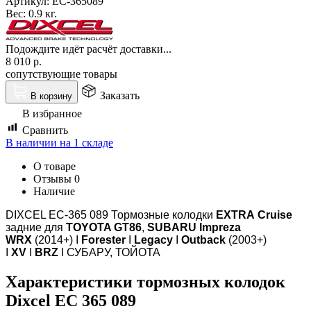
Артикул:
EC-365089
Вес:
0.9 кг.
Подождите идёт расчёт доставки...
8 010
р.
сопутствующие товары
Заказать
В корзину
В избранное
Сравнить
В наличии на 1 складе
О товаре
Отзывы
0
Наличие
DIXCEL EC-365 089 Тормозные колодки
EXTRA
Cruise
задние для
TOYOTA GT86
,
SUBARU Impreza
WRX
(2014+) I
Forester
I
Legacy
I
Outback
(2003+)
I
XV
I
BRZ
I СУБАРУ, ТОЙОТА
Характеристики т
ормозных колодок
Dixcel EC 365 089