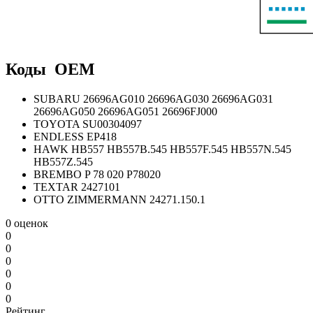
Коды OEM
SUBARU 26696AG010 26696AG030 26696AG031
26696AG050 26696AG051 26696FJ000
TOYOTA SU00304097
ENDLESS EP418
HAWK HB557 HB557B.545 HB557F.545 HB557N.545
HB557Z.545
BREMBO P 78 020 P78020
TEXTAR 2427101
OTTO ZIMMERMANN 24271.150.1
0 оценок
0
0
0
0
0
0
Рейтинг