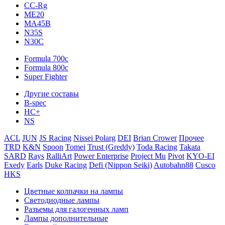
CC-Rg
ME20
MA45B
N35S
N30C
Formula 700c
Formula 800c
Super Fighter
Другие составы
B-spec
HC+
NS
ACL
JUN
JS Racing
Nissei Polarg
DEI
Brian Crower
Прочее
TRD
K&N
Spoon
Tomei
Trust (Greddy)
Toda Racing
Takata
SARD
Rays
RalliArt
Power Enterprise
Project Mu
Pivot
KYO-EI
Exedy
Earls
Duke Racing
Defi (Nippon Seiki)
Autobahn88
Cusco
HKS
Цветные колпачки на лампы
Светодиодные лампы
Разъемы для галогенных ламп
Лампы дополнительные