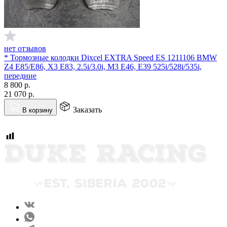
нет отзывов
* Тормозные колодки Dixcel EXTRA Speed ES 1211106 BMW
Z4 E85/E86, X3 E83, 2.5i/3.0i, M3 E46, E39 525i/528i/535i,
передние
8 800
р.
21 070
р.
Заказать
В корзину