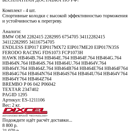
Комплект - 4 шт.
Спортивные колодки с высокой эффективностью торможения
и устойчивостью к перегреву.
Аналоги:
BMW OEM 2282415 2282995 6754705 34112282415
34112282995 34116754705
ENDLESS EIP017 EIP017MX72 EIP017ME20 EIP017N35S
FERODO RACING FDS1073 FCP1073H
HAWK HB464B.764 HB464E.764 HB464F.764 HB464G.764
HB464N.764 HB464S.764 HB464U.764 HB464V.764
HB464Y.764 HB464Z.764 HB464B764 HB464E764 HB464F764
HB464G764 HB464N764 HB464S764 HB464U764 HB464V764
HB464Y764 HB464Z764
BREMBO P 06 042 P06042
TEXTAR 2347402
PAGID 1295
Артикул:
ES-1211106
Вес:
2 кг.
Подождите идёт расчёт доставки...
8 800
р.
21 070
р.