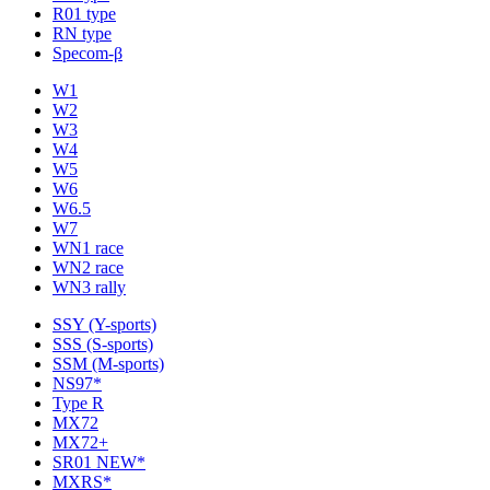
R01 type
RN type
Specom-β
W1
W2
W3
W4
W5
W6
W6.5
W7
WN1 race
WN2 race
WN3 rally
SSY (Y-sports)
SSS (S-sports)
SSM (M-sports)
NS97*
Type R
MX72
MX72+
SR01 NEW*
MXRS*