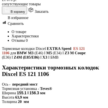
сопутствующие товары
Заказать
В корзину
В избранное
Сравнить
О товаре
Характеристики
Отзывы
0
Тормозные колодки Dixcel
EXTRA Speed
ES 121
1106
для
BMW M3
(E46) I
M5
(E34)
I
Z3 M Coupe
(E36)
I
Z4M
(E85/E86)
I
X3
I БМВ
Характеристики т
ормозных колодок
Dixcel ES 121 1106
Ось -
передний мост
Тормозная установка -
Teves®
Ширина
155.1 I 156.3
мм
Высота
63,9 мм
Толщина
20 мм