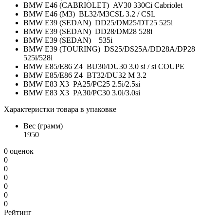
BMW E46 (CABRIOLET) AV30 330Ci Cabriolet
BMW E46 (M3) BL32/M3CSL 3.2 / CSL
BMW E39 (SEDAN) DD25/DM25/DT25 525i
BMW E39 (SEDAN) DD28/DM28 528i
BMW E39 (SEDAN) 535i
BMW E39 (TOURING) DS25/DS25A/DD28A/DP28
525i/528i
BMW E85/E86 Z4 BU30/DU30 3.0 si / si COUPE
BMW E85/E86 Z4 BT32/DU32 M 3.2
BMW E83 X3 PA25/PC25 2.5i/2.5si
BMW E83 X3 PA30/PC30 3.0i/3.0si
Характеристки товара в упаковке
Вес (грамм)
1950
0 оценок
0
0
0
0
0
0
Рейтинг