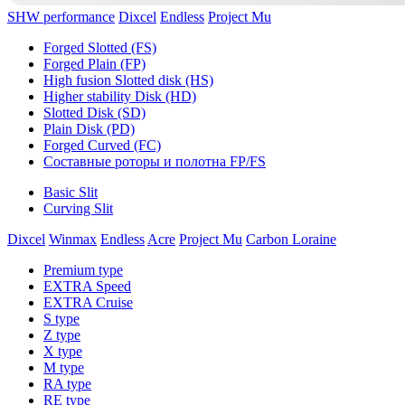
SHW performance
Dixcel
Endless
Project Mu
Forged Slotted (FS)
Forged Plain (FP)
High fusion Slotted disk (HS)
Higher stability Disk (HD)
Slotted Disk (SD)
Plain Disk (PD)
Forged Curved (FC)
Составные роторы и полотна FP/FS
Basic Slit
Curving Slit
Dixcel
Winmax
Endless
Acre
Project Mu
Carbon Loraine
Premium type
EXTRA Speed
EXTRA Cruise
S type
Z type
X type
M type
RA type
RE type