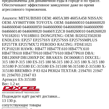
предназначены для динамичной езды в городе и по трассе.
Обеспечивают эффективное замедление даже во время
агрессивного торможения.
Аналоги: MITSUBISHI OEM: 4605A389 4605A458 NISSAN:
OEM: AY060TY006 TOYOTA: OEM: 0446660010 0446660020
0446660040 0446660050 0446660060 0446660080 0446660090
0446660140 0446690020 04466YZZC8 0449260010 0449260020
V91182011 V9118B011 DONGFENG: OEM: BJ20323502030
ENDLESS: EP257 EP257SSY EP257SSS EP257SSMPLUS
EP257TR EP257MX72 FERODO RACING: FDSE1021
FCP1021H HAWK: HB477 HB477F.610 HB477Y.610
HB477P.610 HB477F610 HB477Y610 HB477P610 DBA:
DB1200SP DB1200XP DC BRAKES: DC0606R15 DIXCEL:
315 180 P-315 180 ES-315 180 M-315 180 Z-315 180 X-315 180
315180 P-315180 EC-315180 ES-315180 M-315180 Z-315180 X-
315180 BREMBO: P 83 024 P83024 TEXTAR: 2194701 21947
01 2194703 21947 03
Артикул:
ES-315180
Вес:
1.2 кг.
Подождите идёт расчёт доставки...
13 130
р.
сопутствующие товары