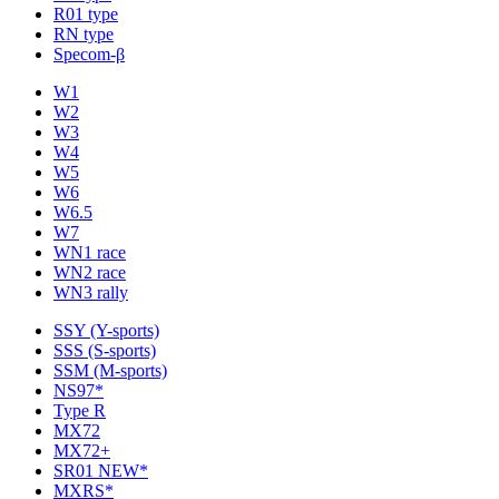
R01 type
RN type
Specom-β
W1
W2
W3
W4
W5
W6
W6.5
W7
WN1 race
WN2 race
WN3 rally
SSY (Y-sports)
SSS (S-sports)
SSM (M-sports)
NS97*
Type R
MX72
MX72+
SR01 NEW*
MXRS*