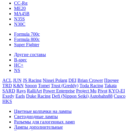
CC-Rg
ME20
MA45B
N35S
N30C
Formula 700c
Formula 800c
Super Fighter
Другие составы
B-spec
HC+
NS
ACL
JUN
JS Racing
Nissei Polarg
DEI
Brian Crower
Прочее
TRD
K&N
Spoon
Tomei
Trust (Greddy)
Toda Racing
Takata
SARD
Rays
RalliArt
Power Enterprise
Project Mu
Pivot
KYO-EI
Exedy
Earls
Duke Racing
Defi (Nippon Seiki)
Autobahn88
Cusco
HKS
Цветные колпачки на лампы
Светодиодные лампы
Разъемы для галогенных ламп
Лампы дополнительные