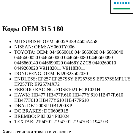
Коды OEM
315 180
MITSUBISHI OEM: 4605A389 4605A458
NISSAN: OEM: AY060TY006
TOYOTA: OEM: 0446660010 0446660020 0446660040
0446660050 0446660060 0446660080 0446660090
0446660140 0446690020 04466YZZC8 0449260010
0449260020 V91182011 V9118B011
DONGFENG: OEM: BJ20323502030
ENDLESS: EP257 EP257SSY EP257SSS EP257SSMPLUS
EP257TR EP257MX72
FERODO RACING: FDSE1021 FCP1021H
HAWK: HB477 HB477F.610 HB477Y.610 HB477P.610
HB477F610 HB477Y610 HB477P610
DBA: DB1200SP DB1200XP
DC BRAKES: DC0606R15
BREMBO: P 83 024 P83024
TEXTAR: 2194701 21947 01 2194703 21947 03
Характеристки товара в упаковке