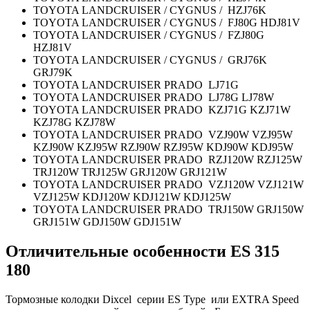
TOYOTA LANDCRUISER / CYGNUS / HZJ76K
TOYOTA LANDCRUISER / CYGNUS / FJ80G HDJ81V
TOYOTA LANDCRUISER / CYGNUS / FZJ80G
HZJ81V
TOYOTA LANDCRUISER / CYGNUS / GRJ76K
GRJ79K
TOYOTA LANDCRUISER PRADO LJ71G
TOYOTA LANDCRUISER PRADO LJ78G LJ78W
TOYOTA LANDCRUISER PRADO KZJ71G KZJ71W
KZJ78G KZJ78W
TOYOTA LANDCRUISER PRADO VZJ90W VZJ95W
KZJ90W KZJ95W RZJ90W RZJ95W KDJ90W KDJ95W
TOYOTA LANDCRUISER PRADO RZJ120W RZJ125W
TRJ120W TRJ125W GRJ120W GRJ121W
TOYOTA LANDCRUISER PRADO VZJ120W VZJ121W
VZJ125W KDJ120W KDJ121W KDJ125W
TOYOTA LANDCRUISER PRADO TRJ150W GRJ150W
GRJ151W GDJ150W GDJ151W
Отличительные особенности E
S 315
180
Тормозные колодки Dixcel серии ES Type или EXTRA Speed