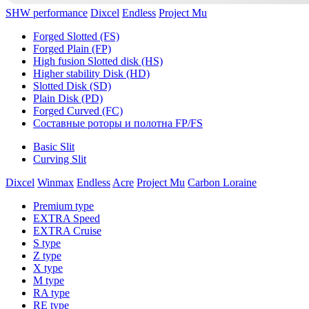
SHW performance
Dixcel
Endless
Project Mu
Forged Slotted (FS)
Forged Plain (FP)
High fusion Slotted disk (HS)
Higher stability Disk (HD)
Slotted Disk (SD)
Plain Disk (PD)
Forged Curved (FC)
Составные роторы и полотна FP/FS
Basic Slit
Curving Slit
Dixcel
Winmax
Endless
Acre
Project Mu
Carbon Loraine
Premium type
EXTRA Speed
EXTRA Cruise
S type
Z type
X type
M type
RA type
RE type