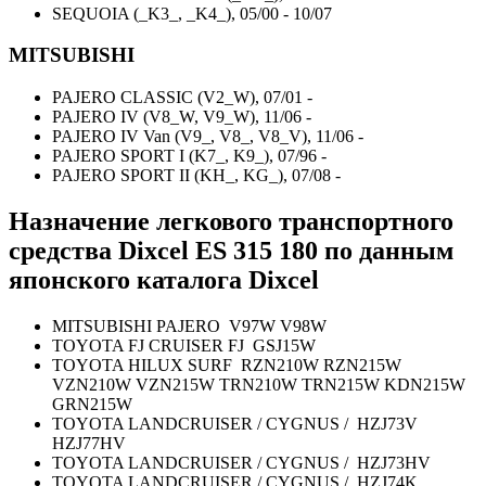
SEQUOIA (_K3_, _K4_), 05/00 - 10/07
MITSUBISHI
PAJERO CLASSIC (V2_W), 07/01 -
PAJERO IV (V8_W, V9_W), 11/06 -
PAJERO IV Van (V9_, V8_, V8_V), 11/06 -
PAJERO SPORT I (K7_, K9_), 07/96 -
PAJERO SPORT II (KH_, KG_), 07/08 -
Назначение легкового транспортного
средства Dixcel
ES 315 180
по данным
японского каталога Dixcel
MITSUBISHI PAJERO V97W V98W
TOYOTA FJ CRUISER FJ GSJ15W
TOYOTA HILUX SURF RZN210W RZN215W
VZN210W VZN215W TRN210W TRN215W KDN215W
GRN215W
TOYOTA LANDCRUISER / CYGNUS / HZJ73V
HZJ77HV
TOYOTA LANDCRUISER / CYGNUS / HZJ73HV
TOYOTA LANDCRUISER / CYGNUS / HZJ74K