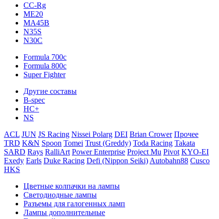
CC-Rg
ME20
MA45B
N35S
N30C
Formula 700c
Formula 800c
Super Fighter
Другие составы
B-spec
HC+
NS
ACL
JUN
JS Racing
Nissei Polarg
DEI
Brian Crower
Прочее
TRD
K&N
Spoon
Tomei
Trust (Greddy)
Toda Racing
Takata
SARD
Rays
RalliArt
Power Enterprise
Project Mu
Pivot
KYO-EI
Exedy
Earls
Duke Racing
Defi (Nippon Seiki)
Autobahn88
Cusco
HKS
Цветные колпачки на лампы
Светодиодные лампы
Разъемы для галогенных ламп
Лампы дополнительные