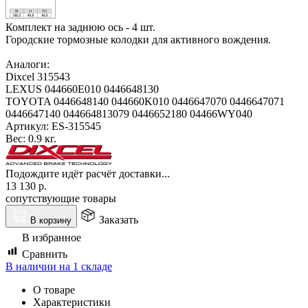
Комплект на заднюю ось - 4 шт.
Городские тормозные колодки для активного вождения.
Аналоги:
Dixcel 315543
LEXUS 044660E010 0446648130
TOYOTA 0446648140 044660K010 0446647070 0446647071
0446647140 044664813079 0446652180 04466WY040
Артикул:
ES-315545
Вес:
0.9 кг.
Подождите идёт расчёт доставки...
13 130
р.
сопутствующие товары
Заказать
В корзину
В избранное
Сравнить
В наличии на 1 складе
О товаре
Характеристики