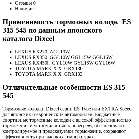
Отзывы
0
Наличие
Применимость тормозных колодк
ES
315 545
по данным японского
каталога
Dixcel
LEXUS RX270 AGL10W
LEXUS RX350 GGL10W GGL15W GGL16W
LEXUS RX450h GYL10W GYL15W GYL16W
TOYOTA MARK X X GRX130
TOYOTA MARK X X GRX133
Отличительные особенности E
S
315
545
Тормозные колодки Dixcel серии ES Type или EXTRA Speed
для японских и европейских автомобилей.
Бюджетные
спортивные тормозные колодки с высокой эффективностью
торможения и устойчивостью к перегреву, обеспечивают
контролируемое и предсказуемое торможение, сохраняют
эффективность при высоких температурах.