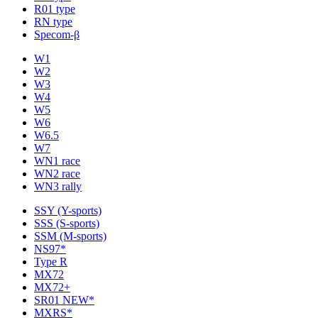
R01 type
RN type
Specom-β
W1
W2
W3
W4
W5
W6
W6.5
W7
WN1 race
WN2 race
WN3 rally
SSY (Y-sports)
SSS (S-sports)
SSM (M-sports)
NS97*
Type R
MX72
MX72+
SR01 NEW*
MXRS*