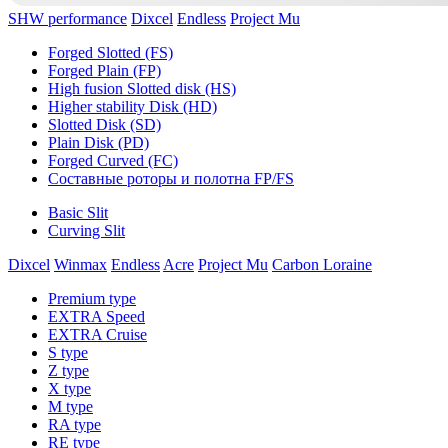
SHW performance
Dixcel
Endless
Project Mu
Forged Slotted (FS)
Forged Plain (FP)
High fusion Slotted disk (HS)
Higher stability Disk (HD)
Slotted Disk (SD)
Plain Disk (PD)
Forged Curved (FC)
Составные роторы и полотна FP/FS
Basic Slit
Curving Slit
Dixcel
Winmax
Endless
Acre
Project Mu
Carbon Loraine
Premium type
EXTRA Speed
EXTRA Cruise
S type
Z type
X type
M type
RA type
RE type