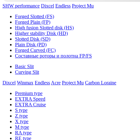
SHW performance
Dixcel
Endless
Project Mu
Forged Slotted (FS)
Forged Plain (FP)
High fusion Slotted disk (HS)
Higher stability Disk (HD)
Slotted Disk (SD)
Plain Disk (PD)
Forged Curved (FC)
Составные роторы и полотна FP/FS
Basic Slit
Curving Slit
Dixcel
Winmax
Endless
Acre
Project Mu
Carbon Loraine
Premium type
EXTRA Speed
EXTRA Cruise
S type
Z type
X type
M type
RA type
RE type