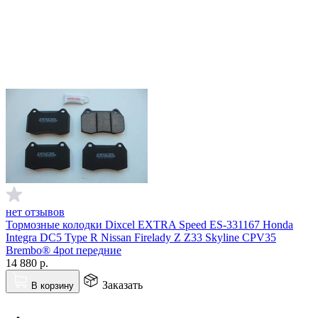
нет отзывов
Тормозные колодки Dixcel EXTRA Speed ES-331167 Honda
Integra DC5 Type R Nissan Firelady Z Z33 Skyline CPV35
Brembo® 4pot передние
14 880
р.
Заказать
В корзину