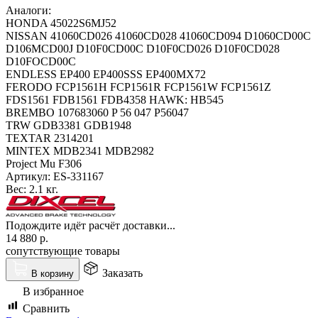
Аналоги:
HONDA 45022S6MJ52
NISSAN 41060CD026 41060CD028 41060CD094 D1060CD00C
D106MCD00J D10F0CD00C D10F0CD026 D10F0CD028
D10FOCD00C
ENDLESS EP400 EP400SSS EP400MX72
FERODO FCP1561H FCP1561R FCP1561W FCP1561Z
FDS1561 FDB1561 FDB4358 HAWK: HB545
BREMBO 107683060 P 56 047 P56047
TRW GDB3381 GDB1948
TEXTAR 2314201
MINTEX MDB2341 MDB2982
Project Mu F306
Артикул:
ES-331167
Вес:
2.1 кг.
Подождите идёт расчёт доставки...
14 880
р.
сопутствующие товары
Заказать
В корзину
В избранное
Сравнить