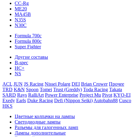
CC-Rg
ME20
MA45B
N35S
N30C
Formula 700c
Formula 800c
Super Fighter
Другие составы
B-spec
HC+
NS
ACL
JUN
JS Racing
Nissei Polarg
DEI
Brian Crower
Прочее
TRD
K&N
Spoon
Tomei
Trust (Greddy)
Toda Racing
Takata
SARD
Rays
RalliArt
Power Enterprise
Project Mu
Pivot
KYO-EI
Exedy
Earls
Duke Racing
Defi (Nippon Seiki)
Autobahn88
Cusco
HKS
Цветные колпачки на лампы
Светодиодные лампы
Разъемы для галогенных ламп
Лампы дополнительные