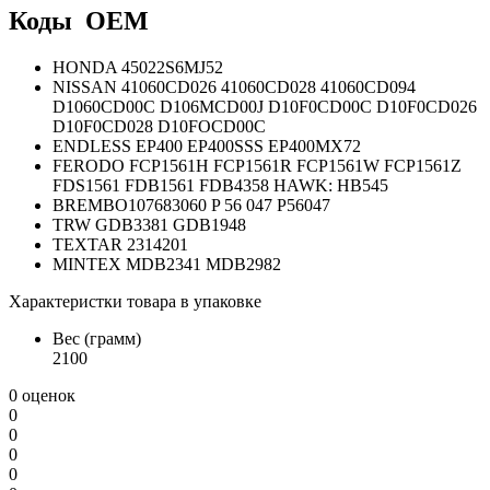
Коды OEM
HONDA 45022S6MJ52
NISSAN 41060CD026 41060CD028 41060CD094
D1060CD00C D106MCD00J D10F0CD00C D10F0CD026
D10F0CD028 D10FOCD00C
ENDLESS EP400 EP400SSS EP400MX72
FERODO FCP1561H FCP1561R FCP1561W FCP1561Z
FDS1561 FDB1561 FDB4358 HAWK: HB545
BREMBO107683060 P 56 047 P56047
TRW GDB3381 GDB1948
TEXTAR 2314201
MINTEX MDB2341 MDB2982
Характеристки товара в упаковке
Вес (грамм)
2100
0 оценок
0
0
0
0