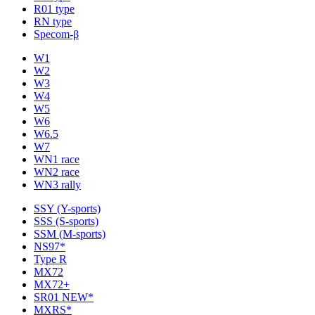
R01 type
RN type
Specom-β
W1
W2
W3
W4
W5
W6
W6.5
W7
WN1 race
WN2 race
WN3 rally
SSY (Y-sports)
SSS (S-sports)
SSM (M-sports)
NS97*
Type R
MX72
MX72+
SR01 NEW*
MXRS*