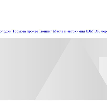
олодки
Тормоза прочее
Тюнинг
Масла и автохимия
JDM
DR мер