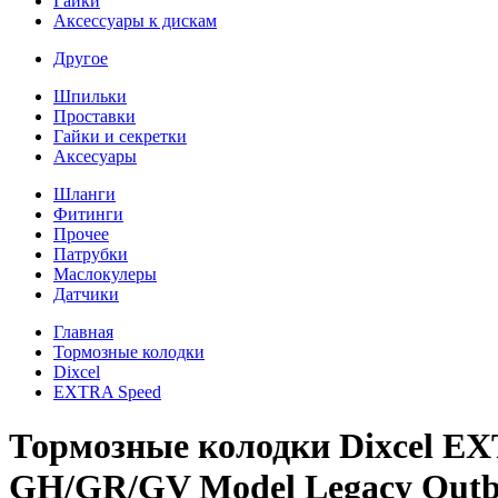
Гайки
Аксессуары к дискам
Другое
Шпильки
Проставки
Гайки и секретки
Аксесуары
Шланги
Фитинги
Прочее
Патрубки
Маслокулеры
Датчики
Главная
Тормозные колодки
Dixcel
EXTRA Speed
Тормозные колодки Dixcel EX
GH/GR/GV Model Legacy Outba