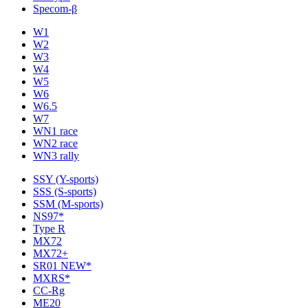
Specom-β
W1
W2
W3
W4
W5
W6
W6.5
W7
WN1 race
WN2 race
WN3 rally
SSY (Y-sports)
SSS (S-sports)
SSM (M-sports)
NS97*
Type R
MX72
MX72+
SR01 NEW*
MXRS*
CC-Rg
ME20