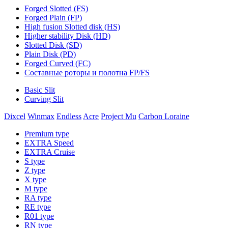
Forged Slotted (FS)
Forged Plain (FP)
High fusion Slotted disk (HS)
Higher stability Disk (HD)
Slotted Disk (SD)
Plain Disk (PD)
Forged Curved (FC)
Составные роторы и полотна FP/FS
Basic Slit
Curving Slit
Dixcel
Winmax
Endless
Acre
Project Mu
Carbon Loraine
Premium type
EXTRA Speed
EXTRA Cruise
S type
Z type
X type
M type
RA type
RE type
R01 type
RN type