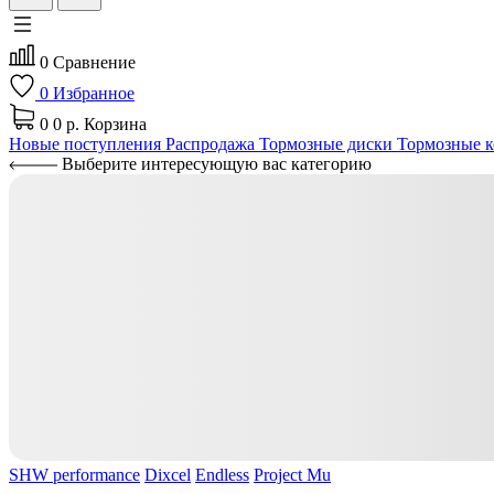
0
Сравнение
0
Избранное
0
0 р.
Корзина
Новые поступления
Распродажа
Тормозные диски
Тормозные к
Выберите интересующую вас категорию
SHW performance
Dixcel
Endless
Project Mu