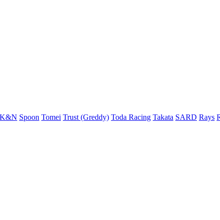
K&N
Spoon
Tomei
Trust (Greddy)
Toda Racing
Takata
SARD
Rays
R