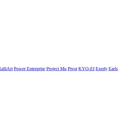
alliArt
Power Enterprise
Project Mu
Pivot
KYO-EI
Exedy
Earls