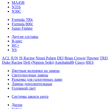
MA45B
N35S
N30C
Formula 700c
Formula 800c
Super Fighter
Другие составы
B-spec
HC+
NS
ACL
JUN
JS Racing
Nissei Polarg
DEI
Brian Crower
Прочее
TRD
Duke Racing
Defi (Nippon Seiki)
Autobahn88
Cusco
HKS
Цветные колпачки на лампы
Светодиодные лампы
Разъемы для галогенных ламп
Лампы дополнительные
Головной свет
Системы закиси азота
Диски