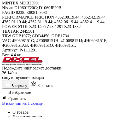
MINTEX MDB3390;
Nissan D1060JF20C; D1060JF20B;
PAGID 8238; E8081; 8081
PERFORMANCE FRICTION 4362.08.19.44; 4362.42.19.44;
4362.01.19.44; 4362.81.19.44; 4362.06.19.44; 4362.41.19.44;
POWER STOP Z23-1405 Z23-1291 Z23-1382
TEXTAR 2445501
TRW GDB1977; GDB4450; GDB1734.
VAG 4F0698151G; 4F0698151H; 4G0698151J; 4H0698151F;
4G0698151AB; 4H0698151Q; 4H6698151;
Артикул:
P-1111291
Вес:
4.4 кг.
Подождите идёт расчёт доставки...
26 140
р.
сопутствующие товары
Заказать
В корзину
В избранное
Сравнить
В наличии на 1 складе
О товаре
Характеристики