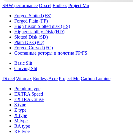
SHW performance
Dixcel
Endless
Project Mu
Forged Slotted (FS)
Forged Plain (FP)
High fusion Slotted disk (HS)
Higher stability Disk (HD)
Slotted Disk (SD)
Plain Disk (PD)
Forged Curved (FC)
Составные роторы и полотна FP/FS
Basic Slit
Curving Slit
Dixcel
Winmax
Endless
Acre
Project Mu
Carbon Loraine
Premium type
EXTRA Speed
EXTRA Cruise
S type
Z type
X type
M type
RA type
RE type