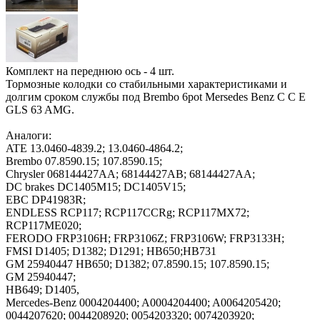
Комплект на переднюю ось - 4 шт.
Тормозные колодки со стабильными характеристиками и
долгим сроком службы под Brembo 6pot Mersedes Benz C C E
GLS 63 AMG.
Аналоги:
ATE 13.0460-4839.2; 13.0460-4864.2;
Brembo 07.8590.15; 107.8590.15;
Chrysler 068144427AA; 68144427AB; 68144427AA;
DC brakes DC1405M15; DC1405V15;
EBC DP41983R;
ENDLESS RCP117; RCP117CCRg; RCP117MX72;
RCP117ME020;
FERODO FRP3106H; FRP3106Z; FRP3106W; FRP3133H;
FMSI D1405; D1382; D1291; HB650;HB731
GM 25940447 HB650; D1382; 07.8590.15; 107.8590.15;
GM 25940447;
HB649; D1405,
Mercedes-Benz 0004204400; A0004204400; A0064205420;
0044207620; 0044208920; 0054203320; 0074203920;