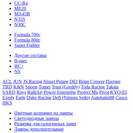
CC-Rg
ME20
MA45B
N35S
N30C
Formula 700c
Formula 800c
Super Fighter
Другие составы
B-spec
HC+
NS
ACL
JUN
JS Racing
Nissei Polarg
DEI
Brian Crower
Прочее
TRD
K&N
Spoon
Tomei
Trust (Greddy)
Toda Racing
Takata
SARD
Rays
RalliArt
Power Enterprise
Project Mu
Pivot
KYO-EI
Exedy
Earls
Duke Racing
Defi (Nippon Seiki)
Autobahn88
Cusco
HKS
Цветные колпачки на лампы
Светодиодные лампы
Разъемы для галогенных ламп
Лампы дополнительные