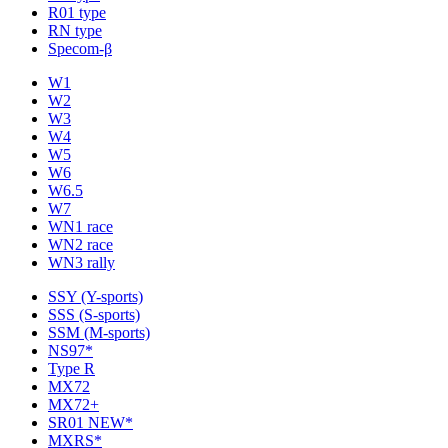
R01 type
RN type
Specom-β
W1
W2
W3
W4
W5
W6
W6.5
W7
WN1 race
WN2 race
WN3 rally
SSY (Y-sports)
SSS (S-sports)
SSM (M-sports)
NS97*
Type R
MX72
MX72+
SR01 NEW*
MXRS*