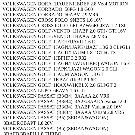
VOLKSWAGEN BORA 1JAUEF/1JBDEF 2.8 V6 4 MOTION
VOLKSWAGEN CORRADO 50PG 1.8 G60
VOLKSWAGEN CORRADO 50ABV 2.9 VR6
VOLKSWAGEN CROSS POLO 9NBTS 1.6 16V
VOLKSWAGEN CROSS POLO 6RCBZW/6RCJZW 1.2 TSI
VOLKSWAGEN GOLF /VENTO 1HABF 2.0 GTI / GTI 16V
VOLKSWAGEN GOLF /VENTO 1HAAA 2.8 VR6
VOLKSWAGEN GOLF 1JAEH/1JAVU 1.6 E
VOLKSWAGEN GOLF 1JAGN/1JAPK/1JAZJ 1.8/2.0 CLi/GLi
VOLKSWAGEN GOLF 1JAGU/1JAUM 1.8T GTI/GTX
VOLKSWAGEN GOLF 1JBFHF 3.2 R32
VOLKSWAGEN GOLF 1JAGH/1JAVU/1JBFQ WAGON 1.6 E
VOLKSWAGEN GOLF 1JAPK/1JAZJ WAGON 2.0 GLi
VOLKSWAGEN GOLF 1JAUM WAGON 1.8 GT
VOLKSWAGEN GOLF 1KBAG/1KBLP 1.6E
VOLKSWAGEN GOLF 1KAXW/1KBLX 2.0 GLI/GT 2
VOLKSWAGEN LUPO 6EAVY 1.6 GTi
VOLKSWAGEN PASSAT (B3/B4) 3AAAA 2.8 VR6
VOLKSWAGEN PASSAT (B3/B4) 3A2E/3AADY Variant 2.0
VOLKSWAGEN PASSAT (B3/B4) 3AABF Variant 2.0 16V
VOLKSWAGEN PASSAT (B3/B4) 3AAAA Variant 2.8 VR6
VOLKSWAGEN PASSAT (B5) (SEDAN&WAGON)
3BADR/3BAPT 1.8 20V
VOLKSWAGEN PASSAT (B5) (SEDAN&WAGON)
3BAEB/3BAPU 1.8 TURBO