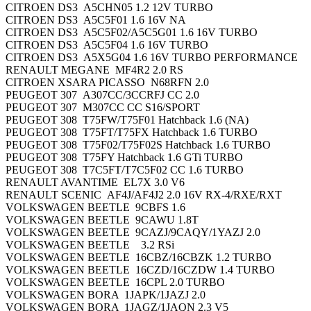
CITROEN DS3 A5CHN05 1.2 12V TURBO
CITROEN DS3 A5C5F01 1.6 16V NA
CITROEN DS3 A5C5F02/A5C5G01 1.6 16V TURBO
CITROEN DS3 A5C5F04 1.6 16V TURBO
CITROEN DS3 A5X5G04 1.6 16V TURBO PERFORMANCE
RENAULT MEGANE MF4R2 2.0 RS
CITROEN XSARA PICASSO N68RFN 2.0
PEUGEOT 307 A307CC/3CCRFJ CC 2.0
PEUGEOT 307 M307CC CC S16/SPORT
PEUGEOT 308 T75FW/T75F01 Hatchback 1.6 (NA)
PEUGEOT 308 T75FT/T75FX Hatchback 1.6 TURBO
PEUGEOT 308 T75F02/T75F02S Hatchback 1.6 TURBO
PEUGEOT 308 T75FY Hatchback 1.6 GTi TURBO
PEUGEOT 308 T7C5FT/T7C5F02 CC 1.6 TURBO
RENAULT AVANTIME EL7X 3.0 V6
RENAULT SCENIC AF4J/AF4J2 2.0 16V RX-4/RXE/RXT
VOLKSWAGEN BEETLE 9CBFS 1.6
VOLKSWAGEN BEETLE 9CAWU 1.8T
VOLKSWAGEN BEETLE 9CAZJ/9CAQY/1YAZJ 2.0
VOLKSWAGEN BEETLE 3.2 RSi
VOLKSWAGEN BEETLE 16CBZ/16CBZK 1.2 TURBO
VOLKSWAGEN BEETLE 16CZD/16CZDW 1.4 TURBO
VOLKSWAGEN BEETLE 16CPL 2.0 TURBO
VOLKSWAGEN BORA 1JAPK/1JAZJ 2.0
VOLKSWAGEN BORA 1JAGZ/1JAQN 2.3 V5