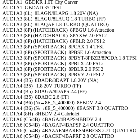
AUDI A1 GBDKR 1.0T City Carver
AUDI A1 GBDAD 35 TFSI
AUDI A3 (8L) 8LAGN/8LAPG 1.8 20V (NA)
AUDI A3 (8L) 8LAGU/8LAUQ 1.8 TURBO (FF)
AUDI A3 (8L) 8LAQAF 1.8 TURBO (QUATTRO)
AUDI A3 (8P) (HATCHBACK) 8PBGU 1.6 Attraction
AUDI A3 (8P) (HATCHBACK) 8PAXW 2.0 FSI 2
AUDI A3 (8P) (HATCHBACK) 8PBLR 2.0 FSI 2
AUDI A3 (8P) (SPORTBACK) 8PCAX 1.4 TFSI
AUDI A3 (8P) (SPORTBACK) 8PBSE 1.6 Attraction
AUDI A3 (8P) (SPORTBACK) 8PBYT/8PBZB/8PCDA 1.8 TFSI
AUDI A3 (8P) (SPORTBACK) 8PBLX 2.0 FSI 2
AUDI A3 (8P) (SPORTBACK) 8PBLR 2.0 FSI 2
AUDI A3 (8P) (SPORTBACK) 8PBVY 2.0 FSI 2
AUDI A4 (B5) 8DADR/8DAPT 1.8 20V (NA)
AUDI A4 (B5) 1.8 20V TURBO (FF)
AUDI A4 (B5) 8DAGA/8DAPS 2.4 (FF)
AUDI A4 (B5) 8DABC 2.6 (FF)
AUDI A4 (B6) (№→8E_5_400000) 8EBDV 2.4
AUDI A4 (B6) (№→8E_5_400000) 8EASNF 3.0 QUATTRO
AUDI A4 (8H) 8HBDV 2.4 Cabriolet
AUDI A6 (C5/4B) 4BAGA/4BAPS/4BBDV 2.4
AUDI A6 (C5/4B) 4BAGAF/4BAPSF 2.4 QUATTRO
AUDI A6 (C5/4B) 4BAZAF/4BARES/4BBESS 2.7T QUATTRO
AUDI A6 (C5/4B) 4BACKF/4BAPRF 2.8 QUATTRO