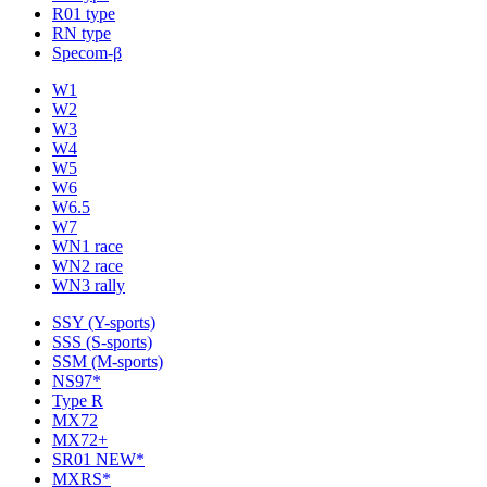
R01 type
RN type
Specom-β
W1
W2
W3
W4
W5
W6
W6.5
W7
WN1 race
WN2 race
WN3 rally
SSY (Y-sports)
SSS (S-sports)
SSM (M-sports)
NS97*
Type R
MX72
MX72+
SR01 NEW*
MXRS*