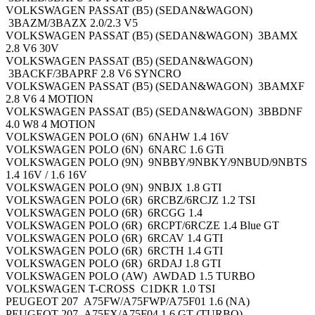
VOLKSWAGEN PASSAT (B5) (SEDAN&WAGON)
3BAZM/3BAZX 2.0/2.3 V5
VOLKSWAGEN PASSAT (B5) (SEDAN&WAGON) 3BAMX
2.8 V6 30V
VOLKSWAGEN PASSAT (B5) (SEDAN&WAGON)
3BACKF/3BAPRF 2.8 V6 SYNCRO
VOLKSWAGEN PASSAT (B5) (SEDAN&WAGON) 3BAMXF
2.8 V6 4 MOTION
VOLKSWAGEN PASSAT (B5) (SEDAN&WAGON) 3BBDNF
4.0 W8 4 MOTION
VOLKSWAGEN POLO (6N) 6NAHW 1.4 16V
VOLKSWAGEN POLO (6N) 6NARC 1.6 GTi
VOLKSWAGEN POLO (9N) 9NBBY/9NBKY/9NBUD/9NBTS
1.4 16V / 1.6 16V
VOLKSWAGEN POLO (9N) 9NBJX 1.8 GTI
VOLKSWAGEN POLO (6R) 6RCBZ/6RCJZ 1.2 TSI
VOLKSWAGEN POLO (6R) 6RCGG 1.4
VOLKSWAGEN POLO (6R) 6RCPT/6RCZE 1.4 Blue GT
VOLKSWAGEN POLO (6R) 6RCAV 1.4 GTI
VOLKSWAGEN POLO (6R) 6RCTH 1.4 GTI
VOLKSWAGEN POLO (6R) 6RDAJ 1.8 GTI
VOLKSWAGEN POLO (AW) AWDAD 1.5 TURBO
VOLKSWAGEN T-CROSS C1DKR 1.0 TSI
PEUGEOT 207 A75FW/A75FWP/A75F01 1.6 (NA)
PEUGEOT 207 A75FX/A75F04 1.6 GT (TURBO)