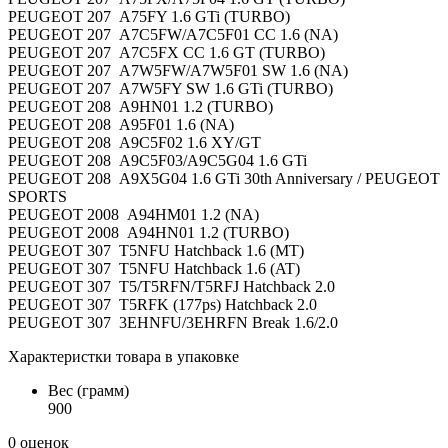
PEUGEOT 207 A75FY 1.6 GTi (TURBO)
PEUGEOT 207 A7C5FW/A7C5F01 CC 1.6 (NA)
PEUGEOT 207 A7C5FX CC 1.6 GT (TURBO)
PEUGEOT 207 A7W5FW/A7W5F01 SW 1.6 (NA)
PEUGEOT 207 A7W5FY SW 1.6 GTi (TURBO)
PEUGEOT 208 A9HN01 1.2 (TURBO)
PEUGEOT 208 A95F01 1.6 (NA)
PEUGEOT 208 A9C5F02 1.6 XY/GT
PEUGEOT 208 A9C5F03/A9C5G04 1.6 GTi
PEUGEOT 208 A9X5G04 1.6 GTi 30th Anniversary / PEUGEOT
SPORTS
PEUGEOT 2008 A94HM01 1.2 (NA)
PEUGEOT 2008 A94HN01 1.2 (TURBO)
PEUGEOT 307 T5NFU Hatchback 1.6 (MT)
PEUGEOT 307 T5NFU Hatchback 1.6 (AT)
PEUGEOT 307 T5/T5RFN/T5RFJ Hatchback 2.0
PEUGEOT 307 T5RFK (177ps) Hatchback 2.0
PEUGEOT 307 3EHNFU/3EHRFN Break 1.6/2.0
Характеристки товара в упаковке
Вес (грамм)
900
0 оценок