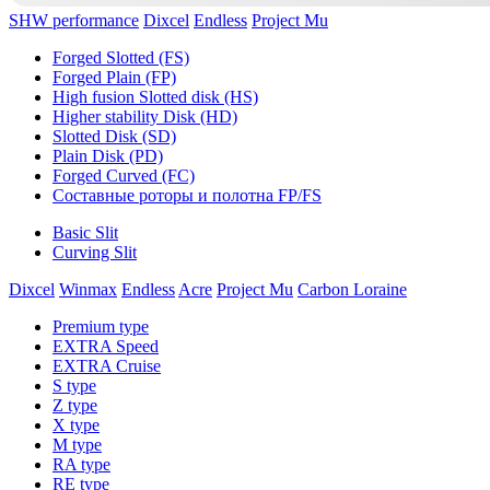
SHW performance
Dixcel
Endless
Project Mu
Forged Slotted (FS)
Forged Plain (FP)
High fusion Slotted disk (HS)
Higher stability Disk (HD)
Slotted Disk (SD)
Plain Disk (PD)
Forged Curved (FC)
Составные роторы и полотна FP/FS
Basic Slit
Curving Slit
Dixcel
Winmax
Endless
Acre
Project Mu
Carbon Loraine
Premium type
EXTRA Speed
EXTRA Cruise
S type
Z type
X type
M type
RA type
RE type