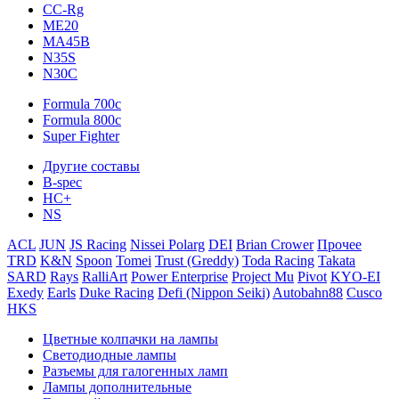
CC-Rg
ME20
MA45B
N35S
N30C
Formula 700c
Formula 800c
Super Fighter
Другие составы
B-spec
HC+
NS
ACL
JUN
JS Racing
Nissei Polarg
DEI
Brian Crower
Прочее
TRD
K&N
Spoon
Tomei
Trust (Greddy)
Toda Racing
Takata
SARD
Rays
RalliArt
Power Enterprise
Project Mu
Pivot
KYO-EI
Exedy
Earls
Duke Racing
Defi (Nippon Seiki)
Autobahn88
Cusco
HKS
Цветные колпачки на лампы
Светодиодные лампы
Разъемы для галогенных ламп
Лампы дополнительные