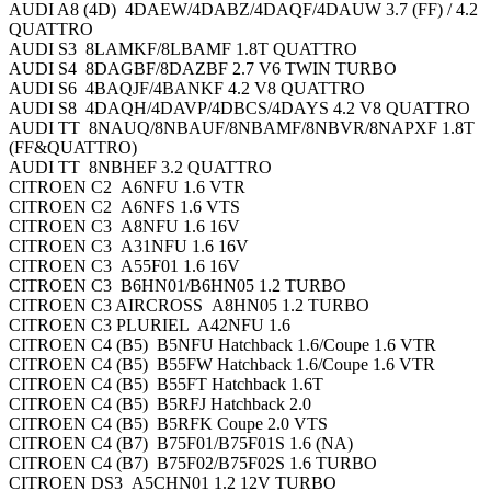
AUDI A8 (4D) 4DAEW/4DABZ/4DAQF/4DAUW 3.7 (FF) / 4.2
QUATTRO
AUDI S3 8LAMKF/8LBAMF 1.8T QUATTRO
AUDI S4 8DAGBF/8DAZBF 2.7 V6 TWIN TURBO
AUDI S6 4BAQJF/4BANKF 4.2 V8 QUATTRO
AUDI S8 4DAQH/4DAVP/4DBCS/4DAYS 4.2 V8 QUATTRO
AUDI TT 8NAUQ/8NBAUF/8NBAMF/8NBVR/8NAPXF 1.8T
(FF&QUATTRO)
AUDI TT 8NBHEF 3.2 QUATTRO
CITROEN C2 A6NFU 1.6 VTR
CITROEN C2 A6NFS 1.6 VTS
CITROEN C3 A8NFU 1.6 16V
CITROEN C3 A31NFU 1.6 16V
CITROEN C3 A55F01 1.6 16V
CITROEN C3 B6HN01/B6HN05 1.2 TURBO
CITROEN C3 AIRCROSS A8HN05 1.2 TURBO
CITROEN C3 PLURIEL A42NFU 1.6
CITROEN C4 (B5) B5NFU Hatchback 1.6/Coupe 1.6 VTR
CITROEN C4 (B5) B55FW Hatchback 1.6/Coupe 1.6 VTR
CITROEN C4 (B5) B55FT Hatchback 1.6T
CITROEN C4 (B5) B5RFJ Hatchback 2.0
CITROEN C4 (B5) B5RFK Coupe 2.0 VTS
CITROEN C4 (B7) B75F01/B75F01S 1.6 (NA)
CITROEN C4 (B7) B75F02/B75F02S 1.6 TURBO
CITROEN DS3 A5CHN01 1.2 12V TURBO