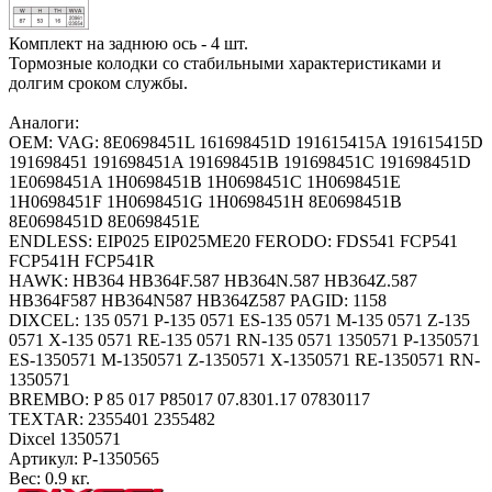
Комплект на заднюю ось - 4 шт.
Тормозные колодки со стабильными характеристиками и
долгим сроком службы.
Аналоги:
OEM: VAG: 8E0698451L 161698451D 191615415A 191615415D
191698451 191698451A 191698451B 191698451C 191698451D
1E0698451A 1H0698451B 1H0698451C 1H0698451E
1H0698451F 1H0698451G 1H0698451H 8E0698451B
8E0698451D 8E0698451E
ENDLESS: EIP025 EIP025ME20 FERODO: FDS541 FCP541
FCP541H FCP541R
HAWK: HB364 HB364F.587 HB364N.587 HB364Z.587
HB364F587 HB364N587 HB364Z587 PAGID: 1158
DIXCEL: 135 0571 P-135 0571 ES-135 0571 M-135 0571 Z-135
0571 X-135 0571 RE-135 0571 RN-135 0571 1350571 P-1350571
ES-1350571 M-1350571 Z-1350571 X-1350571 RE-1350571 RN-
1350571
BREMBO: P 85 017 P85017 07.8301.17 07830117
TEXTAR: 2355401 2355482
Dixcel 1350571
Артикул:
P-1350565
Вес:
0.9 кг.