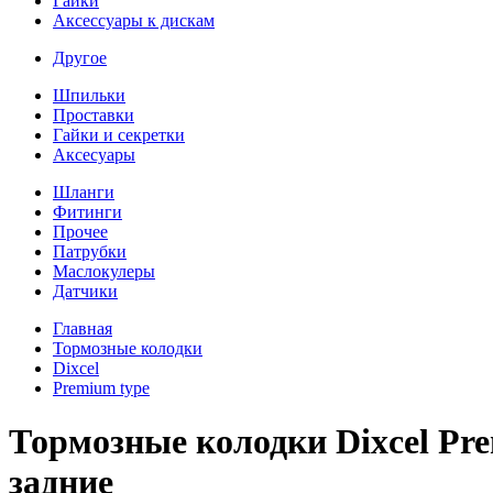
Гайки
Аксессуары к дискам
Другое
Шпильки
Проставки
Гайки и секретки
Аксесуары
Шланги
Фитинги
Прочее
Патрубки
Маслокулеры
Датчики
Главная
Тормозные колодки
Dixcel
Premium type
Тормозные колодки Dixcel Pr
задние