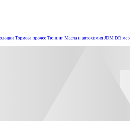
олодки
Тормоза прочее
Тюнинг
Масла и автохимия
JDM
DR мер