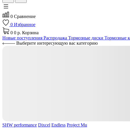
0
Сравнение
0
Избранное
0
0 р.
Корзина
Новые поступления
Распродажа
Тормозные диски
Тормозные к
Выберите интересующую вас категорию
SHW performance
Dixcel
Endless
Project Mu