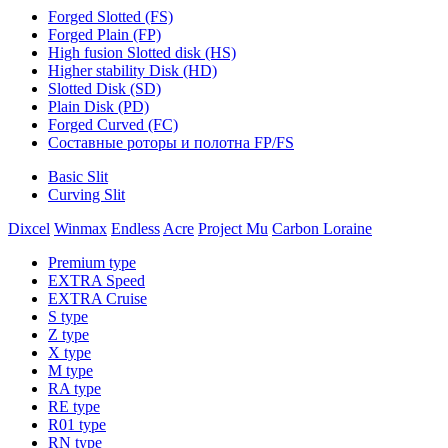
Forged Slotted (FS)
Forged Plain (FP)
High fusion Slotted disk (HS)
Higher stability Disk (HD)
Slotted Disk (SD)
Plain Disk (PD)
Forged Curved (FC)
Составные роторы и полотна FP/FS
Basic Slit
Curving Slit
Dixcel
Winmax
Endless
Acre
Project Mu
Carbon Loraine
Premium type
EXTRA Speed
EXTRA Cruise
S type
Z type
X type
M type
RA type
RE type
R01 type
RN type