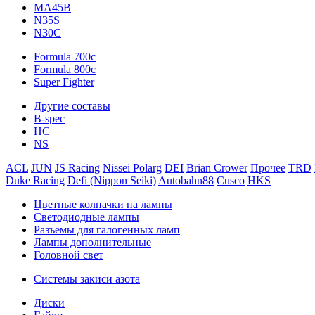
MA45B
N35S
N30C
Formula 700c
Formula 800c
Super Fighter
Другие составы
B-spec
HC+
NS
ACL
JUN
JS Racing
Nissei Polarg
DEI
Brian Crower
Прочее
TRD
Duke Racing
Defi (Nippon Seiki)
Autobahn88
Cusco
HKS
Цветные колпачки на лампы
Светодиодные лампы
Разъемы для галогенных ламп
Лампы дополнительные
Головной свет
Системы закиси азота
Диски