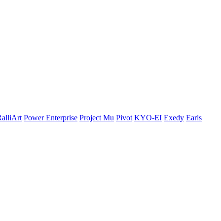
alliArt
Power Enterprise
Project Mu
Pivot
KYO-EI
Exedy
Earls