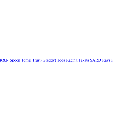
K&N
Spoon
Tomei
Trust (Greddy)
Toda Racing
Takata
SARD
Rays
R