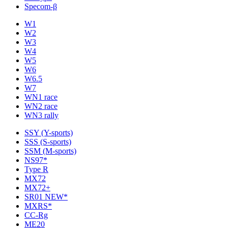
Specom-β
W1
W2
W3
W4
W5
W6
W6.5
W7
WN1 race
WN2 race
WN3 rally
SSY (Y-sports)
SSS (S-sports)
SSM (M-sports)
NS97*
Type R
MX72
MX72+
SR01 NEW*
MXRS*
CC-Rg
ME20