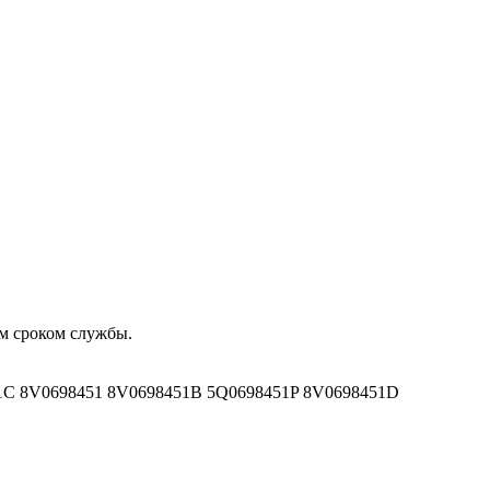
м сроком службы.
C 8V0698451 8V0698451B 5Q0698451P 8V0698451D