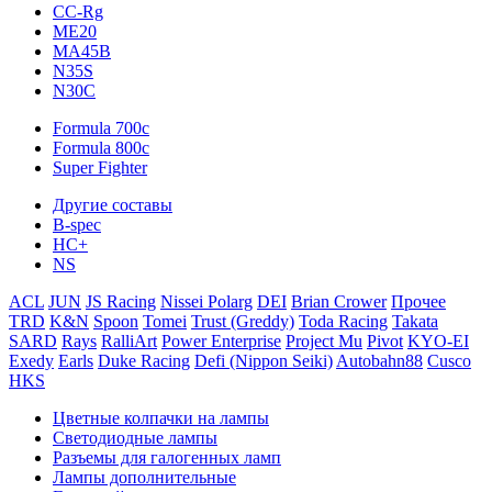
CC-Rg
ME20
MA45B
N35S
N30C
Formula 700c
Formula 800c
Super Fighter
Другие составы
B-spec
HC+
NS
ACL
JUN
JS Racing
Nissei Polarg
DEI
Brian Crower
Прочее
TRD
K&N
Spoon
Tomei
Trust (Greddy)
Toda Racing
Takata
SARD
Rays
RalliArt
Power Enterprise
Project Mu
Pivot
KYO-EI
Exedy
Earls
Duke Racing
Defi (Nippon Seiki)
Autobahn88
Cusco
HKS
Цветные колпачки на лампы
Светодиодные лампы
Разъемы для галогенных ламп
Лампы дополнительные