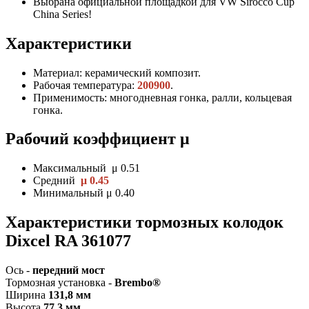
Выбрана официальной площадкой для VW Sirocco Cup
China Series!
Характеристики
Материал: керамический композит.
Рабочая температура:
200900
.
Применимость: многодневная гонка, ралли, кольцевая
гонка.
Рабочий коэффициент μ
Максимальный μ 0.51
Средний
μ 0.45
Минимальный μ 0.40
Характеристики т
ормозных колодок
Dixcel RA 361077
Ось -
передний мост
Тормозная установка -
Brembo®
Ширина
131,8 мм
Высота
77,3 мм