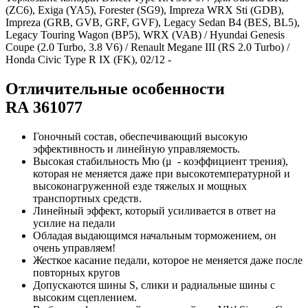
(ZC6), Exiga (YA5), Forester (SG9), Impreza WRX Sti (GDB),
Impreza (GRB, GVB, GRF, GVF), Legacy Sedan B4 (BES, BL5),
Legacy Touring Wagon (BP5), WRX (VAB) / Hyundai Genesis
Coupe (2.0 Turbo, 3.8 V6) / Renault Megane III (RS 2.0 Turbo) /
Honda Civic Type R IX (FK), 02/12 -
Отличительные особенности
RA
361077
Гоночный состав, обеспечивающий высокую
эффективность и линейную управляемость.
Высокая стабильность Мю (μ - коэффициент трения),
которая не меняется даже при высокотемпературной и
высоконагруженной езде тяжелых и мощных
транспортных средств.
Линейный эффект, который усиливается в ответ на
усилие на педали
Обладая выдающимся начальным торможением, он
очень управляем!
Жесткое касание педали, которое не меняется даже после
повторных кругов
Допускаются шины S, слики и радиальные шины с
высоким сцеплением.