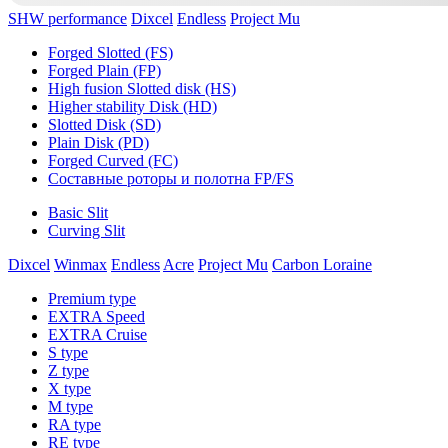
SHW performance
Dixcel
Endless
Project Mu
Forged Slotted (FS)
Forged Plain (FP)
High fusion Slotted disk (HS)
Higher stability Disk (HD)
Slotted Disk (SD)
Plain Disk (PD)
Forged Curved (FC)
Составные роторы и полотна FP/FS
Basic Slit
Curving Slit
Dixcel
Winmax
Endless
Acre
Project Mu
Carbon Loraine
Premium type
EXTRA Speed
EXTRA Cruise
S type
Z type
X type
M type
RA type
RE type