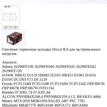
Гоночные тормозные колодки Dixcel RA для экстремальных
нагрузок.
Аналоги:
Subaru 26296FE100 26296FE040 26296FE041 26296FE042
26296FE120
HAWK HB632 D1129 HB683 D1165 HB453 D1001 D1016
D1050 DC1001V15 DC1129
Ferodo FCP1334H FCP1334R FCP1334W FCP1334Z FRP3067H
FRP3067R FRP3067W FDS1334
Brembo 07.8301.74 07.8301.84
ALCON PNF0084X268.4 PNF0084X359.4 CL BRAKES 4066
Mintex MTX1859 MDB1950 PAGID 2487 PFC 7781
Mitsubishi MR407376 4605A049 4605A572 4605A694