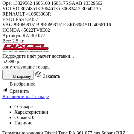
Opel 13329562 1605100 1605175 SAAB 13329562
VOLVO 30748513 30646135 30683412 30645135
RENAULT 410603303R
ENDLESS EP357
VAG 8R0698151B 8R0698151E 8R0698151L 4066T16
HONDA 45022TV8E02
Артикул:
RA-361077
Вес:
2.5 кг.
Подождите идёт расчёт доставки...
52 880
р.
сопутствующие товары
Заказать
В корзину
В избранное
Сравнить
В наличии на 1 складе
О товаре
Характеристики
Отзывы
0
Наличие
Тормозыне колодки Dixcel Type RA 361 077 для Subaru BRZ