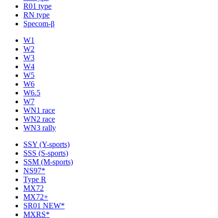
R01 type
RN type
Specom-β
W1
W2
W3
W4
W5
W6
W6.5
W7
WN1 race
WN2 race
WN3 rally
SSY (Y-sports)
SSS (S-sports)
SSM (M-sports)
NS97*
Type R
MX72
MX72+
SR01 NEW*
MXRS*