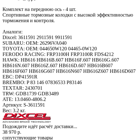
Комплект на переднюю ось - 4 шт.
Спортивные тормозные колодки с высокой эффективностью
торможения и контроля.
Аналоги:
Dixcel: 3611591 2911591 9911591
SUBARU: OEM: 26296VA040
TOYOTA: OEM: 044650W120 04465-0W120
FERODO RACING: FRP3100H FRP3100R FDS4212
HAWK: HB616 HB616B.607 HB616F.607 HB616G.607
HB616N.607 HB616Z.607 HB616D.607 HB616B607
HB616F607 HB616G607 HB616N607 HB616Z607 HB616D607
EBC: DP41591R
BREMBO: P 83 146 07836533 P83146
TEXTAR: 2430701
TRW: GDB1739 GDB3489
ATE: 13.0460-4806.2
Артикул:
S-3611591
Вес:
3.2 кг.
Подождите идёт расчёт доставки...
38 970
р.
сопутствующие товары