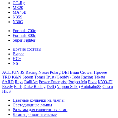
CC-Rg
ME20
MA45B
N35S
N30C
Formula 700c
Formula 800c
Super Fighter
Другие составы
B-spec
HC+
NS
ACL
JUN
JS Racing
Nissei Polarg
DEI
Brian Crower
Прочее
TRD
K&N
Spoon
Tomei
Trust (Greddy)
Toda Racing
Takata
SARD
Rays
RalliArt
Power Enterprise
Project Mu
Pivot
KYO-EI
Exedy
Earls
Duke Racing
Defi (Nippon Seiki)
Autobahn88
Cusco
HKS
Цветные колпачки на лампы
Светодиодные лампы
Разъемы для галогенных ламп
Лампы дополнительные