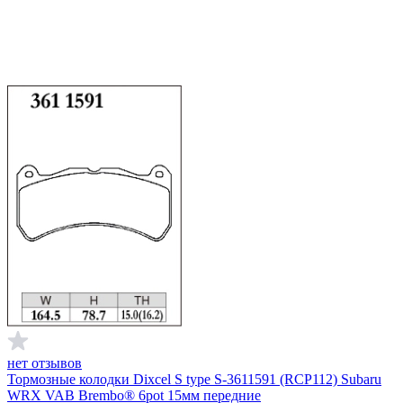
нет отзывов
Тормозные колодки Dixcel S type S-3611591 (RCP112) Subaru
WRX VAB Brembo® 6pot 15мм передние