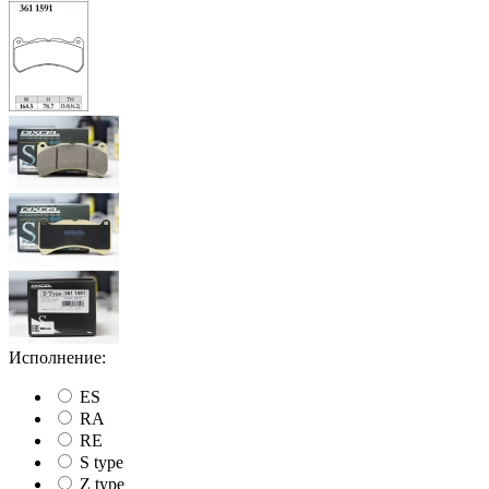
Исполнение:
ES
RA
RE
S type
Z type