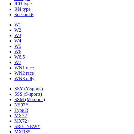
R01 type
RN type
Specom-β
W1
W2
W3
W4
W5
W6
W6.5
W7
WN1 race
WN2 race
WN3 rally
SSY (Y-sports)
SSS (S-sports)
SSM (M-sports)
NS97*
Type R
MX72
MX72+
SR01 NEW*
MXRS*