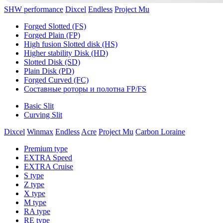
SHW performance
Dixcel
Endless
Project Mu
Forged Slotted (FS)
Forged Plain (FP)
High fusion Slotted disk (HS)
Higher stability Disk (HD)
Slotted Disk (SD)
Plain Disk (PD)
Forged Curved (FC)
Составные роторы и полотна FP/FS
Basic Slit
Curving Slit
Dixcel
Winmax
Endless
Acre
Project Mu
Carbon Loraine
Premium type
EXTRA Speed
EXTRA Cruise
S type
Z type
X type
M type
RA type
RE type