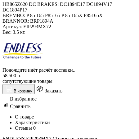
HB865Z620 DC BRAKES: DC1894E17 DC1894V17
DC1894P17
BREMBO: P 85 165 P85165 P 85 165X P85165X
BRANNOR: BRP1894A
Артикул:
EIP293MX72
Вес:
3.5 кг.
Подождите идёт расчёт доставки...
58 500
р.
сопутствующие товары
Заказать
В корзину
В избранное
Сравнить
О товаре
Характеристики
Отзывы
0
ENDLESS EIP293MX72 Тормозные колодки