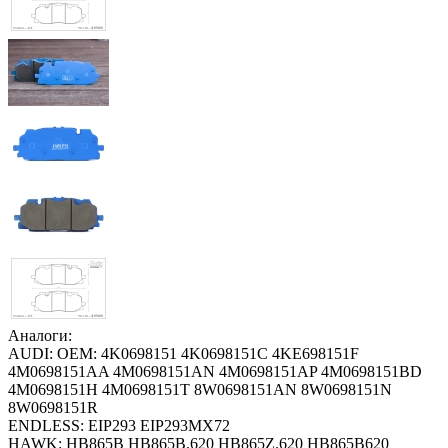
Аналоги:
AUDI: OEM: 4K0698151 4K0698151C 4KE698151F
4M0698151AA 4M0698151AN 4M0698151AP 4M0698151BD
4M0698151H 4M0698151T 8W0698151AN 8W0698151N
8W0698151R
ENDLESS: EIP293 EIP293MX72
HAWK: HB865B HB865B.620 HB865Z.620 HB865B620