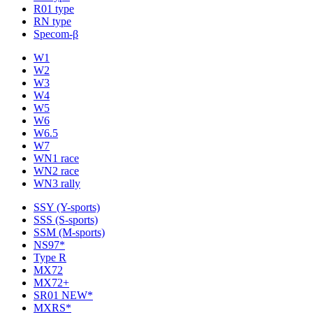
R01 type
RN type
Specom-β
W1
W2
W3
W4
W5
W6
W6.5
W7
WN1 race
WN2 race
WN3 rally
SSY (Y-sports)
SSS (S-sports)
SSM (M-sports)
NS97*
Type R
MX72
MX72+
SR01 NEW*
MXRS*