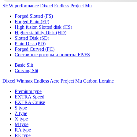
SHW performance
Dixcel
Endless
Project Mu
Forged Slotted (FS)
Forged Plain (FP)
High fusion Slotted disk (HS)
Higher stability Disk (HD)
Slotted Disk (SD)
Plain Disk (PD)
Forged Curved (FC)
Составные роторы и полотна FP/FS
Basic Slit
Curving Slit
Dixcel
Winmax
Endless
Acre
Project Mu
Carbon Loraine
Premium type
EXTRA Speed
EXTRA Cruise
S type
Z type
X type
M type
RA type
RE type