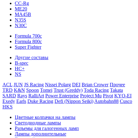
CC-Rg
ME20
MA45B
N35S
N30C
Formula 700c
Formula 800c
Super Fighter
Другие составы
B-spec
HC+
NS
ACL
JUN
JS Racing
Nissei Polarg
DEI
Brian Crower
Прочее
TRD
K&N
Spoon
Tomei
Trust (Greddy)
Toda Racing
Takata
SARD
Rays
RalliArt
Power Enterprise
Project Mu
Pivot
KYO-EI
Exedy
Earls
Duke Racing
Defi (Nippon Seiki)
Autobahn88
Cusco
HKS
Цветные колпачки на лампы
Светодиодные лампы
Разъемы для галогенных ламп
Лампы дополнительные