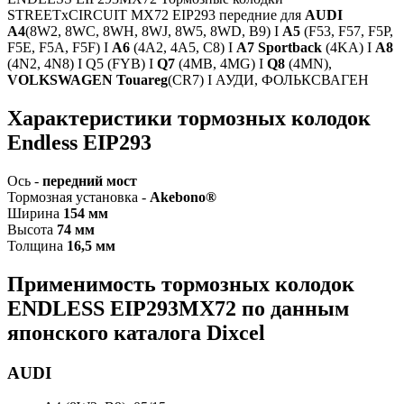
STREETxCIRCUIT MX72 EIP293 передние для
AUDI
A4
(8W2, 8WC, 8WH, 8WJ, 8W5, 8WD, B9) I
A5
(F53, F57, F5P,
F5E, F5A, F5F) I
A6
(4A2, 4A5, C8) I
A7 Sportback
(4KA) I
A8
(4N2, 4N8) I Q5 (FYB) I
Q7
(4MB, 4MG) I
Q8
(4MN),
VOLKSWAGEN Touareg
(CR7) I АУДИ, ФОЛЬКСВАГЕН
Характеристики тормозных колодок
Endless EIP293
Ось -
передний мост
Тормозная установка -
Akebono®
Ширина
154 мм
Высота
74 мм
Толщина
16,5 мм
Применимость тормозных колодок
ENDLESS EIP293MX72 по данным
японского каталога Dixcel
AUDI