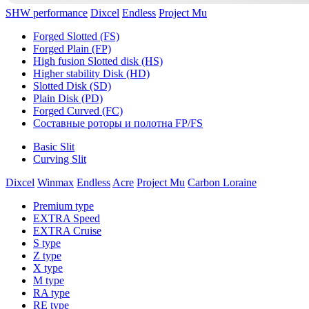
SHW performance
Dixcel
Endless
Project Mu
Forged Slotted (FS)
Forged Plain (FP)
High fusion Slotted disk (HS)
Higher stability Disk (HD)
Slotted Disk (SD)
Plain Disk (PD)
Forged Curved (FC)
Составные роторы и полотна FP/FS
Basic Slit
Curving Slit
Dixcel
Winmax
Endless
Acre
Project Mu
Carbon Loraine
Premium type
EXTRA Speed
EXTRA Cruise
S type
Z type
X type
M type
RA type
RE type