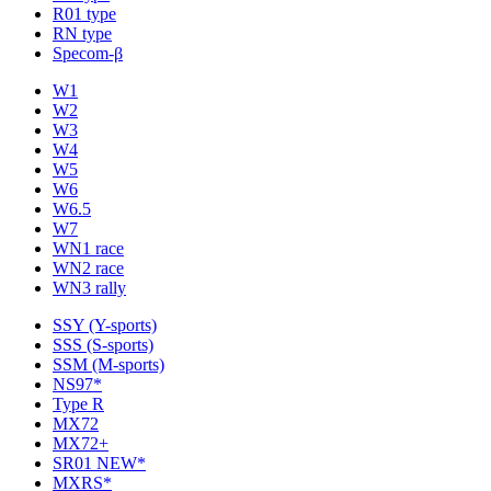
R01 type
RN type
Specom-β
W1
W2
W3
W4
W5
W6
W6.5
W7
WN1 race
WN2 race
WN3 rally
SSY (Y-sports)
SSS (S-sports)
SSM (M-sports)
NS97*
Type R
MX72
MX72+
SR01 NEW*
MXRS*