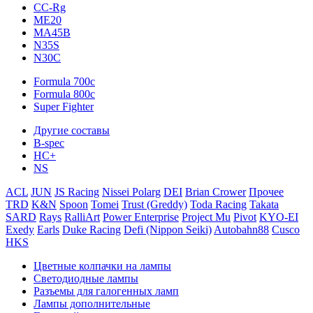
CC-Rg
ME20
MA45B
N35S
N30C
Formula 700c
Formula 800c
Super Fighter
Другие составы
B-spec
HC+
NS
ACL
JUN
JS Racing
Nissei Polarg
DEI
Brian Crower
Прочее
TRD
K&N
Spoon
Tomei
Trust (Greddy)
Toda Racing
Takata
SARD
Rays
RalliArt
Power Enterprise
Project Mu
Pivot
KYO-EI
Exedy
Earls
Duke Racing
Defi (Nippon Seiki)
Autobahn88
Cusco
HKS
Цветные колпачки на лампы
Светодиодные лампы
Разъемы для галогенных ламп
Лампы дополнительные