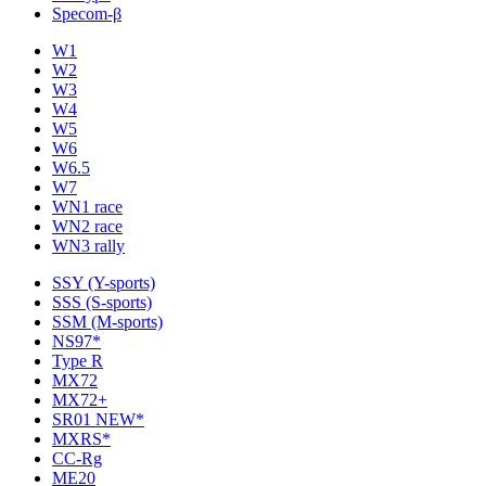
Specom-β
W1
W2
W3
W4
W5
W6
W6.5
W7
WN1 race
WN2 race
WN3 rally
SSY (Y-sports)
SSS (S-sports)
SSM (M-sports)
NS97*
Type R
MX72
MX72+
SR01 NEW*
MXRS*
CC-Rg
ME20