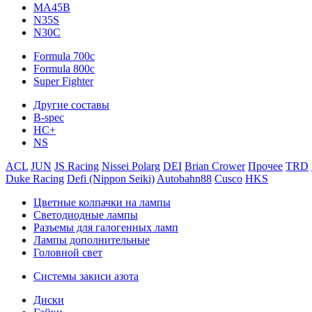
MA45B
N35S
N30C
Formula 700c
Formula 800c
Super Fighter
Другие составы
B-spec
HC+
NS
ACL
JUN
JS Racing
Nissei Polarg
DEI
Brian Crower
Прочее
TRD
Duke Racing
Defi (Nippon Seiki)
Autobahn88
Cusco
HKS
Цветные колпачки на лампы
Светодиодные лампы
Разъемы для галогенных ламп
Лампы дополнительные
Головной свет
Системы закиси азота
Диски