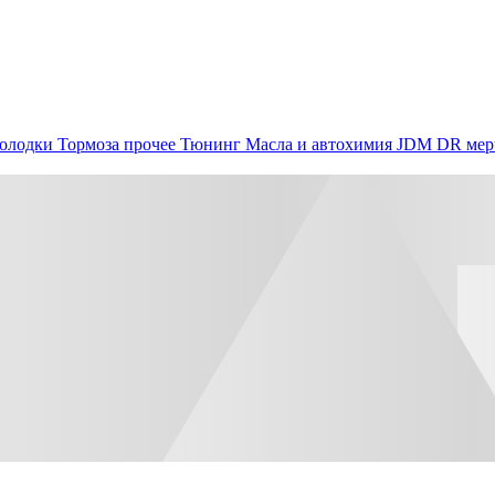
олодки
Тормоза прочее
Тюнинг
Масла и автохимия
JDM
DR мер