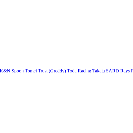
K&N
Spoon
Tomei
Trust (Greddy)
Toda Racing
Takata
SARD
Rays
R