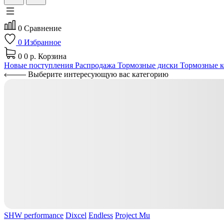
0
Сравнение
0
Избранное
0
0 р.
Корзина
Новые поступления
Распродажа
Тормозные диски
Тормозные к
Выберите интересующую вас категорию
SHW performance
Dixcel
Endless
Project Mu