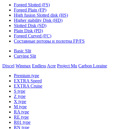
Forged Slotted (FS)
Forged Plain (FP)
High fusion Slotted disk (HS)
Higher stability Disk (HD)
Slotted Disk (SD)
Plain Disk (PD)
Forged Curved (FC)
Составные роторы и полотна FP/FS
Basic Slit
Curving Slit
Dixcel
Winmax
Endless
Acre
Project Mu
Carbon Loraine
Premium type
EXTRA Speed
EXTRA Cruise
S type
Z type
X type
M type
RA type
RE type
R01 type
RN type