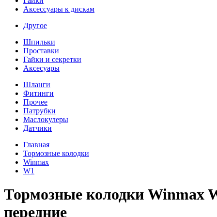
Гайки
Аксессуары к дискам
Другое
Шпильки
Проставки
Гайки и секретки
Аксесуары
Шланги
Фитинги
Прочее
Патрубки
Маслокулеры
Датчики
Главная
Тормозные колодки
Winmax
W1
Тормозные колодки Winmax W
передние