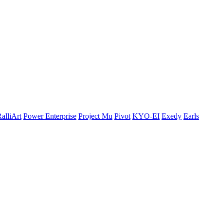
alliArt
Power Enterprise
Project Mu
Pivot
KYO-EI
Exedy
Earls