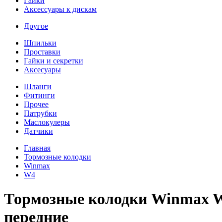
Гайки
Аксессуары к дискам
Другое
Шпильки
Проставки
Гайки и секретки
Аксесуары
Шланги
Фитинги
Прочее
Патрубки
Маслокулеры
Датчики
Главная
Тормозные колодки
Winmax
W4
Тормозные колодки Winmax W
передние