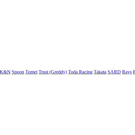
K&N
Spoon
Tomei
Trust (Greddy)
Toda Racing
Takata
SARD
Rays
R