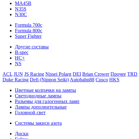
MA45B
N35S
N30C
Formula 700c
Formula 800c
Super Fighter
Другие составы
B-spec
HC+
NS
ACL
JUN
JS Racing
Nissei Polarg
DEI
Brian Crower
Прочее
TRD
Duke Racing
Defi (Nippon Seiki)
Autobahn88
Cusco
HKS
Цветные колпачки на лампы
Светодиодные лампы
Разъемы для галогенных ламп
Лампы дополнительные
Головной свет
Системы закиси азота
Диски