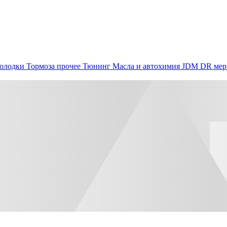
олодки
Тормоза прочее
Тюнинг
Масла и автохимия
JDM
DR мер