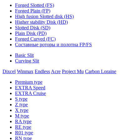
Forged Slotted (FS)
Forged Plain (FP)
High fusion Slotted disk (HS)
Higher stability Disk (HD)
Slotted Disk (SD)
Plain Disk (PD)
Forged Curved (FC)
Составные роторы и полотна FP/FS
Basic Slit
Curving Slit
Dixcel
Winmax
Endless
Acre
Project Mu
Carbon Loraine
Premium type
EXTRA Speed
EXTRA Cruise
S type
Z type
X type
M type
RA type
RE type
R01 type
RN type