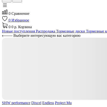
0
Сравнение
0
Избранное
0
0 р.
Корзина
Новые поступления
Распродажа
Тормозные диски
Тормозные к
Выберите интересующую вас категорию
SHW performance
Dixcel
Endless
Project Mu