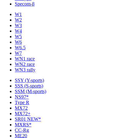
Specom-β
W1
W2
W3
W4
W5
W6
W6.5
W7
WN1 race
WN2 race
WN3 rally
SSY (Y-sports)
SSS (S-sports)
SSM (M-sports)
NS97*
Type R
MX72
MX72+
SR01 NEW*
MXRS*
CC-Rg
ME20