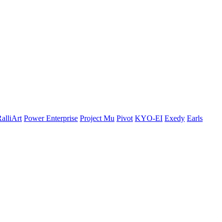
alliArt
Power Enterprise
Project Mu
Pivot
KYO-EI
Exedy
Earls