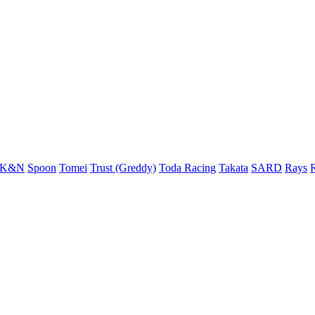
K&N
Spoon
Tomei
Trust (Greddy)
Toda Racing
Takata
SARD
Rays
R