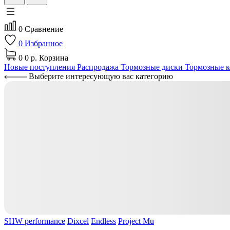
0
Сравнение
0
Избранное
0
0 р.
Корзина
Новые поступления
Распродажа
Тормозные диски
Тормозные к
Выберите интересующую вас категорию
SHW performance
Dixcel
Endless
Project Mu