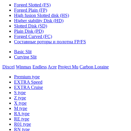
Forged Slotted (FS)
Forged Plain (FP)
High fusion Slotted disk (HS)
Higher stability Disk (HD)
Slotted Disk (SD)
Plain Disk (PD)
Forged Curved (FC)
Составные роторы и полотна FP/FS
Basic Slit
Curving Slit
Dixcel
Winmax
Endless
Acre
Project Mu
Carbon Loraine
Premium type
EXTRA Speed
EXTRA Cruise
S type
Z type
X type
M type
RA type
RE type
R01 type
RN type