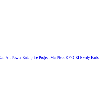
alliArt
Power Enterprise
Project Mu
Pivot
KYO-EI
Exedy
Earls