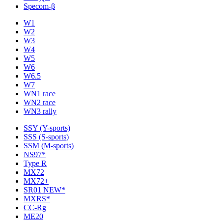
Specom-β
W1
W2
W3
W4
W5
W6
W6.5
W7
WN1 race
WN2 race
WN3 rally
SSY (Y-sports)
SSS (S-sports)
SSM (M-sports)
NS97*
Type R
MX72
MX72+
SR01 NEW*
MXRS*
CC-Rg
ME20