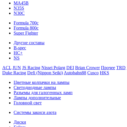
MA45B
N35S
N30C
Formula 700c
Formula 800c
Super Fighter
Другие составы
B-spec
HC+
NS
ACL
JUN
JS Racing
Nissei Polarg
DEI
Brian Crower
Прочее
TRD
Duke Racing
Defi (Nippon Seiki)
Autobahn88
Cusco
HKS
Цветные колпачки на лампы
Светодиодные лампы
Разъемы для галогенных ламп
Лампы дополнительные
Головной свет
Системы закиси азота
Диски