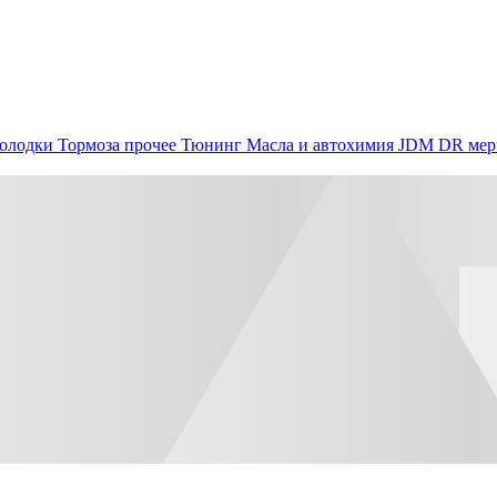
олодки
Тормоза прочее
Тюнинг
Масла и автохимия
JDM
DR мер