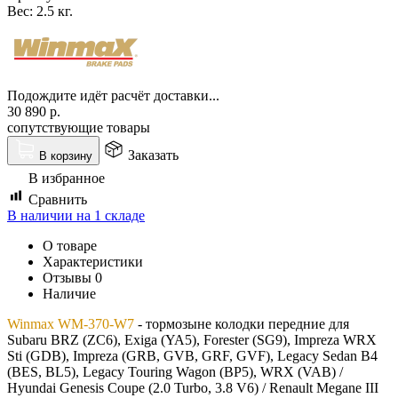
Вес:
2.5 кг.
Подождите идёт расчёт доставки...
30 890
р.
сопутствующие товары
Заказать
В корзину
В избранное
Сравнить
В наличии на 1 складе
О товаре
Характеристики
Отзывы
0
Наличие
Winmax WM-370-W7
- тормозыне колодки передние для
Subaru BRZ (ZC6), Exiga (YA5), Forester (SG9), Impreza WRX
Sti (GDB), Impreza (GRB, GVB, GRF, GVF), Legacy Sedan B4
(BES, BL5), Legacy Touring Wagon (BP5), WRX (VAB) /
Hyundai Genesis Coupe (2.0 Turbo, 3.8 V6) / Renault Megane III