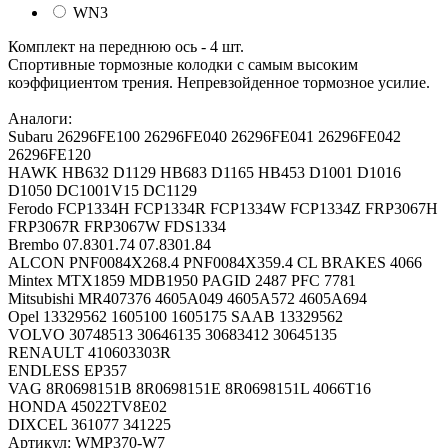
WN3
Комплект на переднюю ось - 4 шт.
Спортивные тормозные колодки c самым высоким
коэффициентом трения. Непревзойденное тормозное усилие.
Аналоги:
Subaru 26296FE100 26296FE040 26296FE041 26296FE042
26296FE120
HAWK HB632 D1129 HB683 D1165 HB453 D1001 D1016
D1050 DC1001V15 DC1129
Ferodo FCP1334H FCP1334R FCP1334W FCP1334Z FRP3067H
FRP3067R FRP3067W FDS1334
Brembo 07.8301.74 07.8301.84
ALCON PNF0084X268.4 PNF0084X359.4 CL BRAKES 4066
Mintex MTX1859 MDB1950 PAGID 2487 PFC 7781
Mitsubishi MR407376 4605A049 4605A572 4605A694
Opel 13329562 1605100 1605175 SAAB 13329562
VOLVO 30748513 30646135 30683412 30645135
RENAULT 410603303R
ENDLESS EP357
VAG 8R0698151B 8R0698151E 8R0698151L 4066T16
HONDA 45022TV8E02
DIXCEL 361077 341225
Артикул:
WMP370-W7