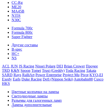
CC-Rg
ME20
MA45B
N35S
N30C
Formula 700c
Formula 800c
Super Fighter
Другие составы
B-spec
HC+
NS
ACL
JUN
JS Racing
Nissei Polarg
DEI
Brian Crower
Прочее
TRD
K&N
Spoon
Tomei
Trust (Greddy)
Toda Racing
Takata
SARD
Rays
RalliArt
Power Enterprise
Project Mu
Pivot
KYO-EI
Exedy
Earls
Duke Racing
Defi (Nippon Seiki)
Autobahn88
Cusco
HKS
Цветные колпачки на лампы
Светодиодные лампы
Разъемы для галогенных ламп
Лампы дополнительные