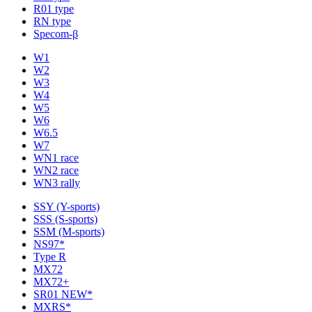
R01 type
RN type
Specom-β
W1
W2
W3
W4
W5
W6
W6.5
W7
WN1 race
WN2 race
WN3 rally
SSY (Y-sports)
SSS (S-sports)
SSM (M-sports)
NS97*
Type R
MX72
MX72+
SR01 NEW*
MXRS*