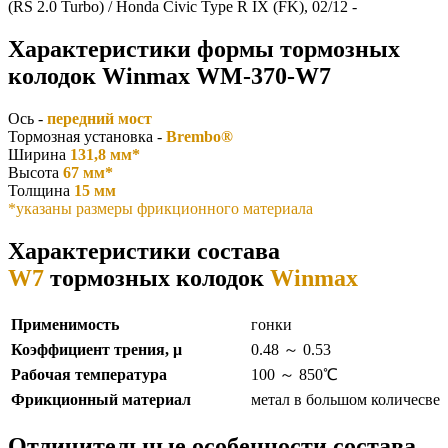
(RS 2.0 Turbo) / Honda Civic Type R IX (FK), 02/12 -
Характеристики формы тормозных
колодок Winmax WM-370-W7
Ось -
передний мост
Тормозная установка -
Brembo®
Ширина
131,8 мм*
Высота
67 мм*
Толщина
15 мм
*указаны размеры фрикционного материала
Характеристики состава
W7
тормозных колодок
Winmax
Применимость
гонки
Коэффициент трения, μ
0.48 ～ 0.53
Рабочая температура
100 ～ 850℃
Фрикционный материал
метал в большом количесве
Отличительные особенности состава