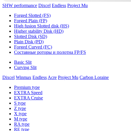
SHW performance
Dixcel
Endless
Project Mu
Forged Slotted (FS)
Forged Plain (FP)
High fusion Slotted disk (HS)
Higher stability Disk (HD)
Slotted Disk (SD)
Plain Disk (PD)
Forged Curved (FC)
Составные роторы и полотна FP/FS
Basic Slit
Curving Slit
Dixcel
Winmax
Endless
Acre
Project Mu
Carbon Loraine
Premium type
EXTRA Speed
EXTRA Cruise
S type
Z type
X type
M type
RA type
RE type