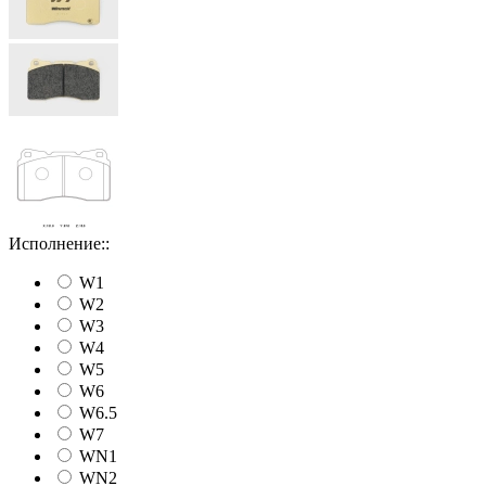
Исполнение::
W1
W2
W3
W4
W5
W6
W6.5
W7
WN1
WN2