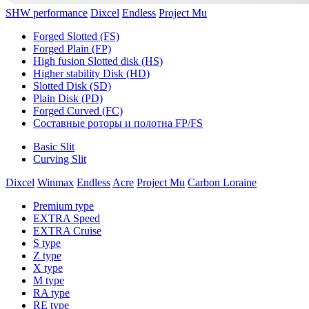
SHW performance
Dixcel
Endless
Project Mu
Forged Slotted (FS)
Forged Plain (FP)
High fusion Slotted disk (HS)
Higher stability Disk (HD)
Slotted Disk (SD)
Plain Disk (PD)
Forged Curved (FC)
Составные роторы и полотна FP/FS
Basic Slit
Curving Slit
Dixcel
Winmax
Endless
Acre
Project Mu
Carbon Loraine
Premium type
EXTRA Speed
EXTRA Cruise
S type
Z type
X type
M type
RA type
RE type