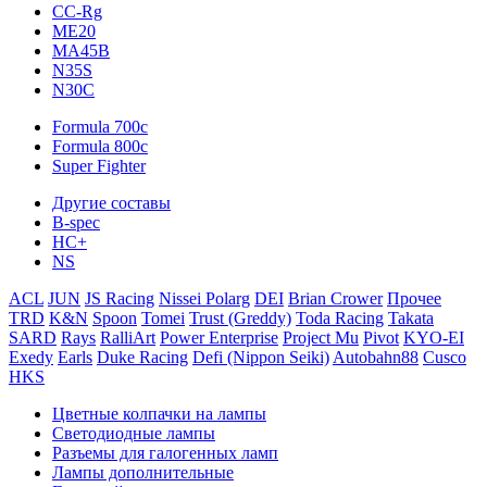
CC-Rg
ME20
MA45B
N35S
N30C
Formula 700c
Formula 800c
Super Fighter
Другие составы
B-spec
HC+
NS
ACL
JUN
JS Racing
Nissei Polarg
DEI
Brian Crower
Прочее
TRD
K&N
Spoon
Tomei
Trust (Greddy)
Toda Racing
Takata
SARD
Rays
RalliArt
Power Enterprise
Project Mu
Pivot
KYO-EI
Exedy
Earls
Duke Racing
Defi (Nippon Seiki)
Autobahn88
Cusco
HKS
Цветные колпачки на лампы
Светодиодные лампы
Разъемы для галогенных ламп
Лампы дополнительные