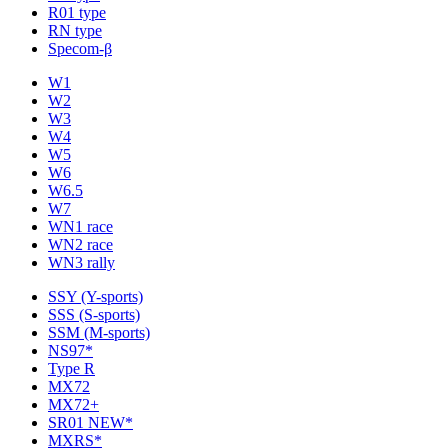
R01 type
RN type
Specom-β
W1
W2
W3
W4
W5
W6
W6.5
W7
WN1 race
WN2 race
WN3 rally
SSY (Y-sports)
SSS (S-sports)
SSM (M-sports)
NS97*
Type R
MX72
MX72+
SR01 NEW*
MXRS*