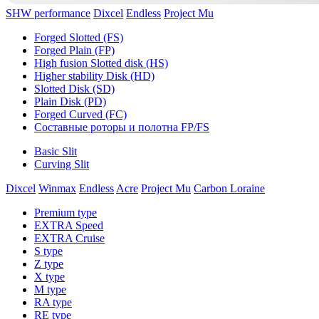
SHW performance
Dixcel
Endless
Project Mu
Forged Slotted (FS)
Forged Plain (FP)
High fusion Slotted disk (HS)
Higher stability Disk (HD)
Slotted Disk (SD)
Plain Disk (PD)
Forged Curved (FC)
Составные роторы и полотна FP/FS
Basic Slit
Curving Slit
Dixcel
Winmax
Endless
Acre
Project Mu
Carbon Loraine
Premium type
EXTRA Speed
EXTRA Cruise
S type
Z type
X type
M type
RA type
RE type