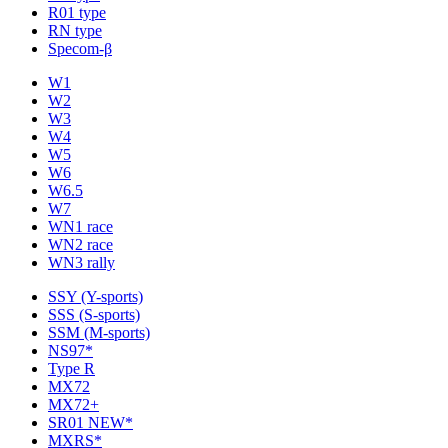
R01 type
RN type
Specom-β
W1
W2
W3
W4
W5
W6
W6.5
W7
WN1 race
WN2 race
WN3 rally
SSY (Y-sports)
SSS (S-sports)
SSM (M-sports)
NS97*
Type R
MX72
MX72+
SR01 NEW*
MXRS*