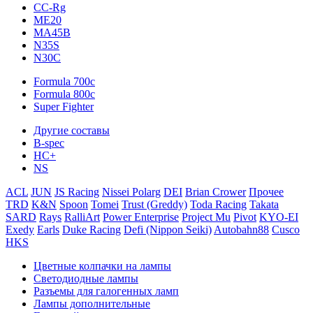
CC-Rg
ME20
MA45B
N35S
N30C
Formula 700c
Formula 800c
Super Fighter
Другие составы
B-spec
HC+
NS
ACL
JUN
JS Racing
Nissei Polarg
DEI
Brian Crower
Прочее
TRD
K&N
Spoon
Tomei
Trust (Greddy)
Toda Racing
Takata
SARD
Rays
RalliArt
Power Enterprise
Project Mu
Pivot
KYO-EI
Exedy
Earls
Duke Racing
Defi (Nippon Seiki)
Autobahn88
Cusco
HKS
Цветные колпачки на лампы
Светодиодные лампы
Разъемы для галогенных ламп
Лампы дополнительные