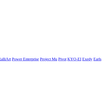
alliArt
Power Enterprise
Project Mu
Pivot
KYO-EI
Exedy
Earls