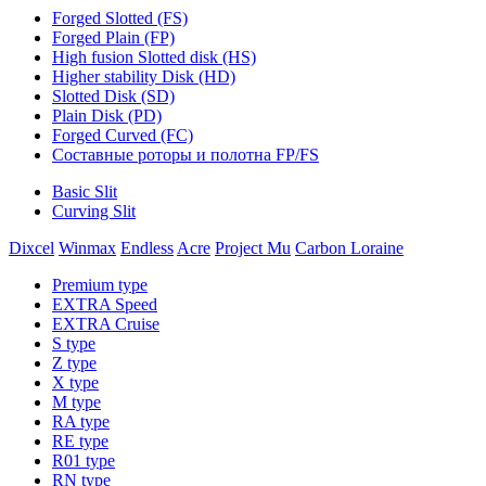
Forged Slotted (FS)
Forged Plain (FP)
High fusion Slotted disk (HS)
Higher stability Disk (HD)
Slotted Disk (SD)
Plain Disk (PD)
Forged Curved (FC)
Составные роторы и полотна FP/FS
Basic Slit
Curving Slit
Dixcel
Winmax
Endless
Acre
Project Mu
Carbon Loraine
Premium type
EXTRA Speed
EXTRA Cruise
S type
Z type
X type
M type
RA type
RE type
R01 type
RN type