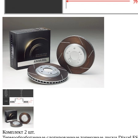
Комплект 2 шт.
Термообработанные слотированные тормозные диски Dixcel FS (