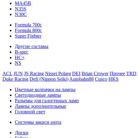
MA45B
N35S
N30C
Formula 700c
Formula 800c
Super Fighter
Другие составы
B-spec
HC+
NS
ACL
JUN
JS Racing
Nissei Polarg
DEI
Brian Crower
Прочее
TRD
Duke Racing
Defi (Nippon Seiki)
Autobahn88
Cusco
HKS
Цветные колпачки на лампы
Светодиодные лампы
Разъемы для галогенных ламп
Лампы дополнительные
Головной свет
Системы закиси азота
Диски