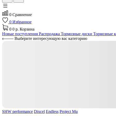
0
Сравнение
0
Избранное
0
0 р.
Корзина
Новые поступления
Распродажа
Тормозные диски
Тормозные к
Выберите интересующую вас категорию
SHW performance
Dixcel
Endless
Project Mu