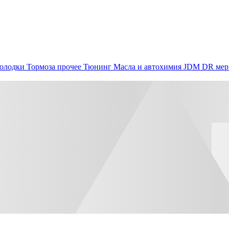
олодки
Тормоза прочее
Тюнинг
Масла и автохимия
JDM
DR мер