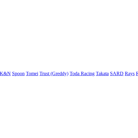
K&N
Spoon
Tomei
Trust (Greddy)
Toda Racing
Takata
SARD
Rays
R