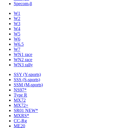
Specom-β
W1
W2
W3
W4
W5
W6
W6.5
W7
WN1 race
WN2 race
WN3 rally
SSY (Y-sports)
SSS (S-sports)
SSM (M-sports)
NS97*
Type R
MX72
MX72+
SR01 NEW*
MXRS*
CC-Rg
ME20